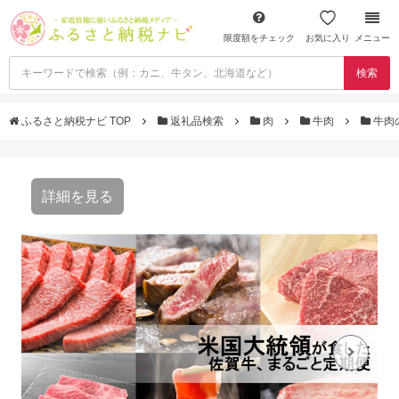
限度額をチェック
お気に入り
メニュー
検索
ふるさと納税ナビ TOP
返礼品検索
肉
牛肉
牛肉
詳細を見る