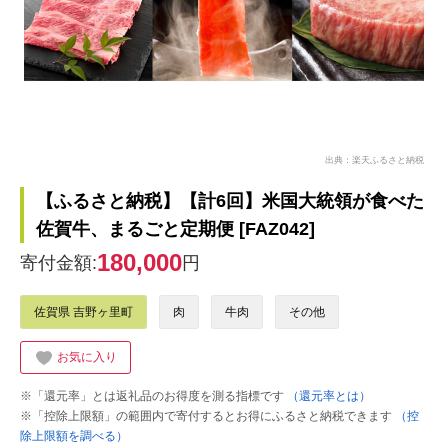
出典：楽天ふるさと納税
【ふるさと納税】【計6回】米国大統領が食べた
佐賀牛、まるごと定期便 [FAZ042]
180,000
寄付金額:
円
佐賀県 吉野ヶ里町
肉
牛肉
その他
お気に入り
※「還元率」とは返礼品のお得度を測る指標です
（還元率とは）
※「控除上限額」の範囲内で寄付するとお得にふるさと納税できます
（控
除上限額を調べる）