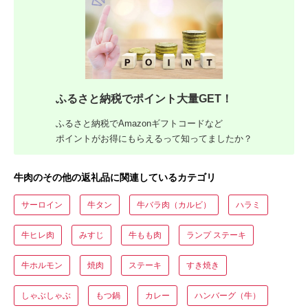
ふるさと納税でポイント大量GET！
ふるさと納税でAmazonギフトコードなど
ポイントがお得にもらえるって知ってましたか？
牛肉のその他の返礼品に関連しているカテゴリ
サーロイン
牛タン
牛バラ肉（カルビ）
ハラミ
牛ヒレ肉
みすじ
牛もも肉
ランプ ステーキ
牛ホルモン
焼肉
ステーキ
すき焼き
しゃぶしゃぶ
もつ鍋
カレー
ハンバーグ（牛）