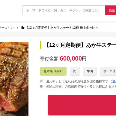
検索
サーロイン
【12ヶ月定期便】あか牛ステーキ12種 極上食べ比べ
【12ヶ月定期便】あか牛ステー
600,000
寄付金額:
円
熊本県 湯前町
肉
牛肉
サーロイ
※「還元率」とは返礼品のお得度を測る指標です
（還
※「控除上限額」の範囲内で寄付するとお得にふるさ