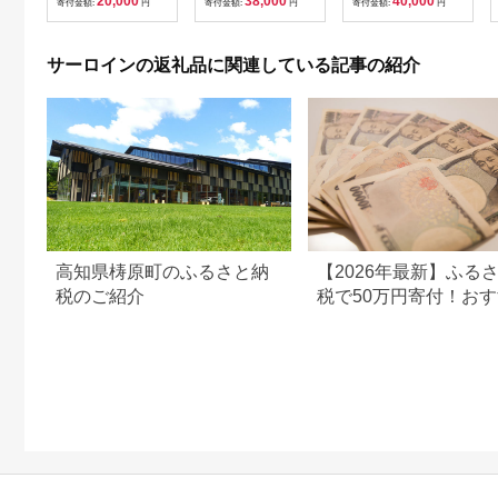
20,000
38,000
40,000
人前 200g×2 400g 吉
ステーキ 焼肉 BBQ 4
寄付金額:
円
寄付金額:
円
寄付金額:
円
野ヶ里町/NICK’S
等級以上 サシ ブロッ
MEAT [FCY004]
ク 1㎏ 自分好みのス
テーキに！
サーロインの返礼品に関連している記事の紹介
高知県梼原町のふるさと納
【2026年最新】ふる
税のご紹介
税で50万円寄付！お
の返礼品まとめ