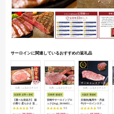
サーロインに関連しているおすすめの返礼品
出典：ふるさとチョイ
出典：ふるさとチョイ
出典：ふるさとチョイ
ス
ス
ス
佐賀県 吉野ヶ里町
宮崎県 都城市
大阪府 豊能町
【選べる発送月】 脂
宮崎牛サーロインブロ
京都肉(亀岡牛・丹波
の乗り 柔らかさ 旨味
ック(1kg)_38-N401_(
牛)サーロインステー
はピカイチ！佐賀牛
都城市 ) 牛肉 宮崎県
キ3枚(約600g)
5.0
5.0
5.0
サーロインステーキ 2
産 宮崎牛 サーロイン
【1097659】