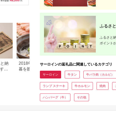
48,000
12,000
50,000
7
り 冷凍【株式会社佐
ベキュー ステーキ カ
ト(合計1.15kg) 和牛
ンステーキ
寄付金額:
円
寄付金額:
円
寄付金額:
円
寄付金額:
利】tm242
ット 阿見町 茨城県】
牛肉 ご褒美に ギフト
後×4枚
用 家族「2024年 令和
6年」
ふるさと
ふるさと納
ポイント
さと納
2018年ふるさと納税でお歳
人気！ふるさと納税
サーロインの返礼品に関連しているカテゴリ
すすめ
暮を贈ろう！人気のお歳暮
のお得ランキング
ギフト返礼品
サーロイン
牛タン
牛バラ肉（カルビ）
ランプ ステーキ
牛ホルモン
焼肉
ハンバーグ（牛）
その他