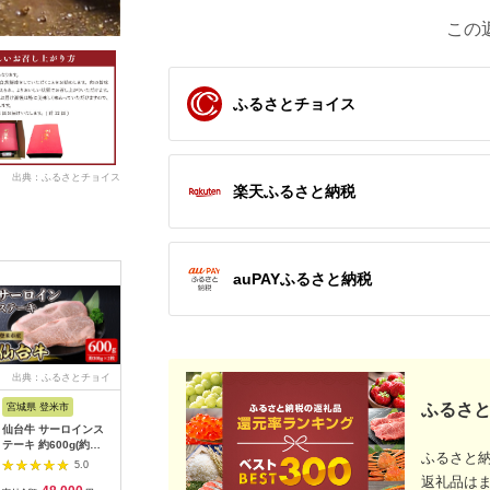
この
ふるさとチョイス
出典：ふるさとチョイス
楽天ふるさと納税
auPAYふるさと納税
出典：ふるさとチョイ
出典：楽天ふるさと納
出典：ふるさとチョイ
出典：ふ
ス
税
ス
ふるさと
宮城県 登米市
茨城県 阿見町
佐賀県 唐津市
岐阜県 大
仙台牛 サーロインス
【ふるさと納税】31-
佐賀牛 A5等級 希少部
【秋の大
テーキ 約600g(約
04 常陸牛サーロイン
位ランプ500g イチボ
中！飛騨
ふるさと
300g×2枚) 牛肉 肉 お
ステーキ 200g×1【常
250g サーロイン
たる】A
5.0
5.0
5.0
肉 登米産 味付き 厚切
陸牛 サーロイン バー
400gのステーキセッ
『厚切り
返礼品は