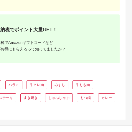
4,000
18,000
11,000
40,000
 300ｇ前
テーキ 200g×2枚 塩
国産 ブランド牛 赤身
国産 霜降り 冷凍 ふ
円
寄付金額:
円
寄付金額:
円
寄付金額:
円
コショー・ステーキソ
贅沢
さと 人気 焼肉 4枚 F
ース付き
納税でポイント大量GET！
税でAmazonギフトコードなど
がお得にもらえるって知ってましたか？
 佐賀牛
！
ハラミ
牛ヒレ肉
みすじ
牛もも肉
ステーキ
すき焼き
しゃぶしゃぶ
もつ鍋
カレー