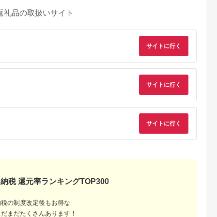
返礼品の取扱いサイト
サイトに行く
サイトに行く
サイトに行く
るさとチョイ
出典：ふるさとチョイ
出典：ふるさとチョイ
出典：楽天ふるさと
ス
ス
ス
納税 還元率ランキングTOP300
垣市
宮崎県 都城市
山形県 西川町
三重県 明和町
感謝祭開催
宮崎牛サーロインステ
FYN9-784 山形県産
【ふるさと納税】 松
牛が抽選で当
ーキ200g×2_18-
山形牛 A4等級以上 サ
阪牛 サーロイン ステ
納税の制度改定後もお得な
5飛騨牛
2501_(都城市) 都城産
ーロインステーキ 1枚
ーキ 600g 肉 牛 牛肉
5.0
5.0
5.0
5.0
！』サーロイ
宮崎牛 サーロインス
（200g） 黒毛和牛 肉
和牛 ブランド牛 高級
まだまだたくさんあります！