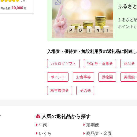
5.0
5.0
5.0
ット 静岡県 東伊豆町
間3年（Eメール発
[AKBO00
ふるさと
10,000
100,000
10,000
3
行）｜予約 宿泊 観光
寄付金額:
円
寄付金額:
円
寄付金額:
円
寄付金額:
体験 温泉 ホテル 旅館
チケット 子供 子連れ
ふるさと納
カップル 家族 店頭 オ
ンライン ネット 電話
ポイント
沖縄 沖縄
入場券・優待券・施設利用券の返礼品に関連し
カタログギフト
宿泊券・食事券
商品券
ポイント
お食事券
動物園
美術館
株主優待券
その他
す
人気の返礼品から探す
牛肉
定期便
いくら
商品券・金券