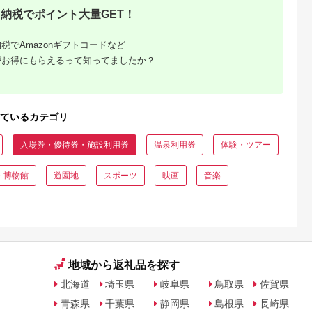
5.0
5.0
5.0
5.0
2]
約 宿泊 観光 体験 温
円×147枚） 伊香保
納税でポイント大量GET！
1,000
100,000
300,000
500,000
泉 ホテル 旅館 チケッ
泉 うどん 宿泊 旅行
円
寄付金額:
円
寄付金額:
円
寄付金額:
円
ト 子供 子連れ カップ
観光 ホテル 旅館 ト
ル 家族 店頭 電話 沖
ベル 飲食 お土産
税でAmazonギフトコードなど
縄 沖縄
F4H-0563
がお得にもらえるって知ってましたか？
ているカテゴリ
入場券・優待券・施設利用券
温泉利用券
体験・ツアー
・博物館
遊園地
スポーツ
映画
音楽
地域から返礼品を探す
北海道
埼玉県
岐阜県
鳥取県
佐賀県
青森県
千葉県
静岡県
島根県
長崎県