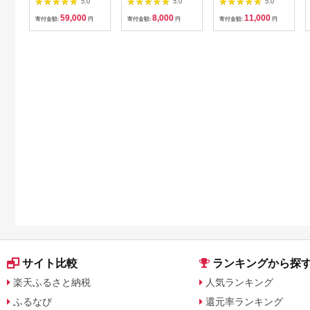
5.0
5.0
5.0
お食事券 (1,000円)
59,000
8,000
11,000
10枚 セット 旅行 旅
寄付金額:
円
寄付金額:
円
寄付金額:
円
温泉旅行 スパ サウナ
岩盤浴 マッサージ エ
ステ 体験 体験型 子供
大人 チケット 券 ギフ
ト券 ギフト 贈答 レス
トラン 健康 美容 兵庫
県 小野市
サイト比較
ランキングから探
楽天ふるさと納税
人気ランキング
ふるなび
還元率ランキング