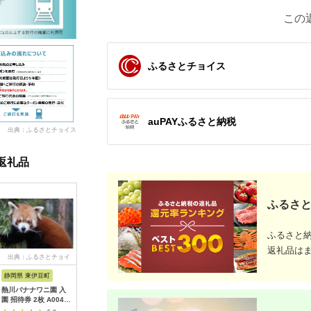
この
ふるさとチョイス
auPAYふるさと納税
出典：ふるさとチョイス
返礼品
ふるさと
ふるさと
返礼品は
出典：ふるさとチョイ
出典：ふるなび
出典：ふるなび
出
ス
静岡県 東伊豆町
沖縄県 石垣市
沖縄県 恩納村
神奈川県 
熱川バナナワニ園 入
アートホテル石垣島
【恩納村】JTBふるさ
ソレイユの
園 招待券 2枚 A004
施設利用券 3万円分
と旅行クーポン
400円分
／ 熱帯 動植物園 チケ
（3,000円分）有効期
会社日比