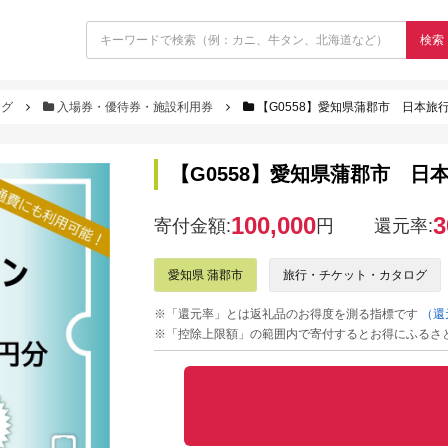
検索
ログ
入場券・優待券・施設利用券
【G0558】愛知県蒲郡市 日本旅行
【G0558】愛知県蒲郡市 日本
100,000
3
寄付金額:
円
還元率:
愛知県 蒲郡市
旅行・チケット・カタログ
※「還元率」とは返礼品のお得度を測る指標です
（還
※「控除上限額」の範囲内で寄付するとお得にふるさ