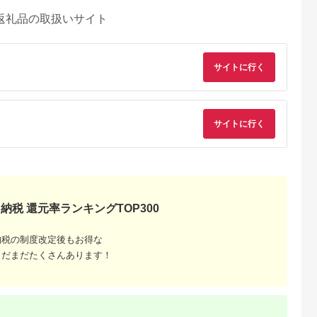
返礼品の取扱いサイト
サイトに行く
サイトに行く
納税 還元率ランキングTOP300
納税の制度改定後もお得な
まだまだたくさんあります！
典：ふるなび
出典：ふるさとチョイ
出典：ふるなび
出典：楽天ふるさと
ス
横須賀市
福井県 鯖江市
沖縄県 恩納村
群馬県 渋川市
丘 回数券
鯖江産 高級めがね引
【恩納村】JTBふるさ
【ふるさと納税】渋
×22枚【株式
換券：シルバー（3万
と旅行券（90,000円
市ふるさと感謝券
谷花壇】
円相当）
分）有効期間5年 | 予
147,000円分（1000