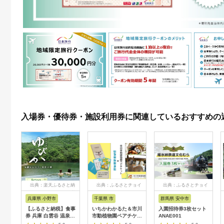
入場券・優待券・施設利用券に関連しているおすすめの
出典：楽天ふるさと納
出典：ふるさとチョイ
出典：ふるさとチョイ
税
ス
ス
兵庫県 小野市
千葉県 市
群馬県 安中市
【ふるさと納税】食事
いちかわかるた＆市川
入園招待券3枚セット
券 兵庫 白雲谷 温泉
市動植物園ペアチケッ
ANAE001
ゆぴか 入浴券 10枚＋
ト 【12203-0196】