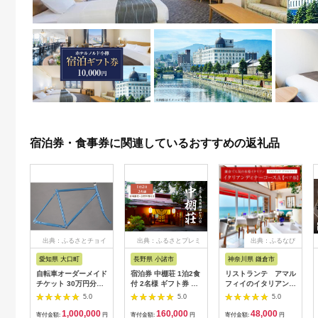
宿泊券・食事券に関連しているおすすめの返礼品
出典：ふるさとチョイ
出典：ふるさとプレミ
出典：ふるなび
ス
アム
愛知県 大口町
長野県 小諸市
神奈川県 鎌倉市
自転車オーダーメイド
宿泊券 中棚荘 1泊2食
リストランテ アマル
チケット 30万円分
付 2名様 ギフト券 チ
フィイのイタリアンデ
【1360365】
ケット 券 宿泊 旅行
ィナーコースA ペア
5.0
5.0
5.0
温泉 食事
券
1,000,000
160,000
48,000
寄付金額:
円
寄付金額:
円
寄付金額:
円