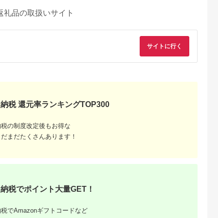
返礼品の取扱いサイト
サイトに行く
納税 還元率ランキングTOP300
納税の制度改定後もお得な
まだまだたくさんあります！
るさとチョイ
出典：ふるさとチョイ
出典：ふるさとプレミ
出典：ふるさとチョ
ス
ス
アム
城市
群馬県 長野原町
秋田県 にかほ市
静岡県 島田市
納税でポイント大量GET！
付】ゴルフク
北軽井沢・八ッ場ダム
全日 さんねむ温泉 ペ
[№5695-0585]島田
補助券
周辺ほか町内各所で利
ア宿泊券[2名:1泊朝食
総合スポーツセンタ
_GI-
用可能な長野原町ふる
付・スタンダードツイ
利用回数券12枚綴り
5.0
5.0
5.0
5.0
都城市) ゴルフ
さと感謝券（3,000円
ン] 旅行券 チケット
（プールorトレーニ
税でAmazonギフトコードなど
,000,000
10,000
51,000
14,000
ブ ダンロ
分）
グ室)
円
寄付金額:
円
寄付金額:
円
寄付金額:
円