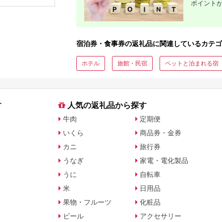
ポイント
ップ ゼク
ソン クリ
チケット 
アイアン 
フェアウ
ハイブリッ
宿泊券・食事券の返礼品に関連しているカテゴ
ジ 最新モ
ホテル
旅館・民宿
ペットと泊まれる宿
す
人気の返礼品から探す
牛肉
定期便
いくら
商品券・金券
カニ
旅行券
うなぎ
家電・電化製品
うに
自転車
米
日用品
果物・フルーツ
化粧品
ビール
アクセサリー