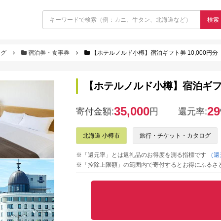
検索
ログ
宿泊券・食事券
【ホテルノルド小樽】宿泊ギフト券 10,000円分
【ホテルノルド小樽】宿泊ギフト券
35,000
29
寄付金額:
円
還元率:
北海道 小樽市
旅行・チケット・カタログ
※「還元率」とは返礼品のお得度を測る指標です
（還
※「控除上限額」の範囲内で寄付するとお得にふるさ