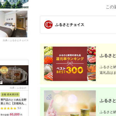
この
ふるさとチョイス
出典：ふるさとチョイス
ふるさと
ふるさと
返礼品は
出典：ふるなび
出典：ふるなび
出典：ふるなび
出典：ふ
京都 府木津川市
長崎県
埼玉県 飯能市
宮崎県 都
ふるさと
専門店のとり肉を京野
界 雲仙 ふるさと納
【BlueTarp】ランチ
【先行受
菜と共に【京都烏丸御
税宿泊ギフト券
お食事券(ペア) チケッ
ラブ購入
池】で味わう2名様焼
（15,000円）【星野
ト HNNC001
300,000円
5.0
5.0
5.0
鳥コースお食事券
リゾート】
C701_(
ふるさと納
60,000
50,000
14,000
1
064-15
ゴルフクラ
寄付金額:
円
寄付金額:
円
寄付金額:
円
寄付金額: