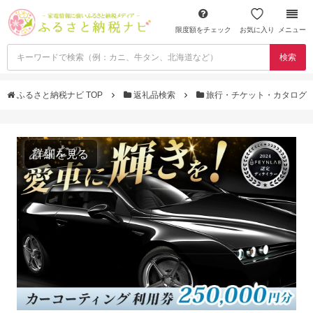
限度額をチェック
お気に入り
メニュー
検索
ふるさと納税ナビ TOP
返礼品検索
旅行・チケット・カタログ
詳細を見る