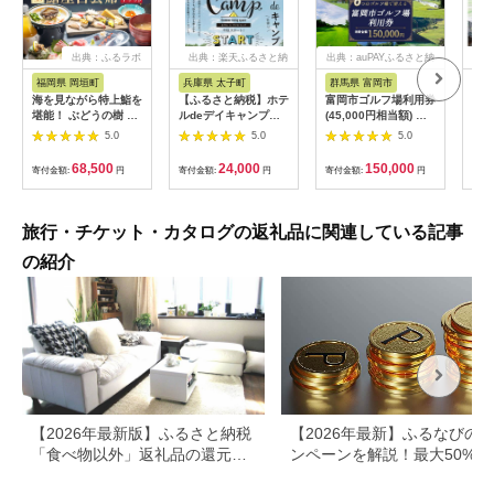
出典：ふるラボ
出典：楽天ふるさと納
出典：auPAYふるさと納
出典
税
税
福岡県 岡垣町
兵庫県 太子町
群馬県 富岡市
長
海を見ながら特上鮨を
【ふるさと納税】ホテ
富岡市ゴルフ場利用券
旅行
堪能！ ぶどうの樹 鮨
ルdeデイキャンプ体
(45,000円相当額) ゴ
運転
屋台ペア お食事券 海
験チケット
ルフ チケット 平日 土
列車
5.0
5.0
5.0
鮮 海 屋台 食事 ペア
【1364991】
日 祝日 プレー券 関東
験 
福岡県 岡垣町
群馬県 首都圏 F20E-
列車
68,500
24,000
150,000
寄付金額:
円
寄付金額:
円
寄付金額:
円
寄付
382
ども
県
旅行・チケット・カタログの返礼品に関連している記事
の紹介
【2026年最新版】ふるさと納税
【2026年最新】ふるなびの
「食べ物以外」返礼品の還元率
ンペーンを解説！最大50%還
ランキング！
も