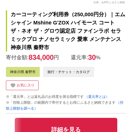
出典：auPAYふるさと納税
カーコーティング利用券（250,000円分）｜エム
シャイン Mshine G'ZOX ハイモース コート
ザ・ネオ ザ・グロウ認定店 ファインラボ セラ
ミックプロ ナノセラミック 愛車 メンテナンス
神奈川県 秦野市
834,000
30
寄付金額:
円
還元率:
%
神奈川県 秦野市
旅行・チケット・カタログ
お気に入り
※「還元率」とは返礼品のお得度を測る指標です
（還元率とは）
※「控除上限額」の範囲内で寄付するとお得にふるさと納税できます
（控
除上限額を調べる）
詳細を見る