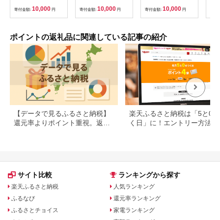
10,000
10,000
10,000
寄付金額:
円
寄付金額:
円
寄付金額:
円
寄付
ポイントの返礼品に関連している記事の紹介
【データで見るふるさと納税】
楽天ふるさと納税は「5と0の
還元率よりポイント重視。返礼
く日」に！エントリー方法や
品の選び方に変化の兆し
天ポイントの上限も解説
サイト比較
ランキングから探す
楽天ふるさと納税
人気ランキング
ふるなび
還元率ランキング
ふるさとチョイス
家電ランキング