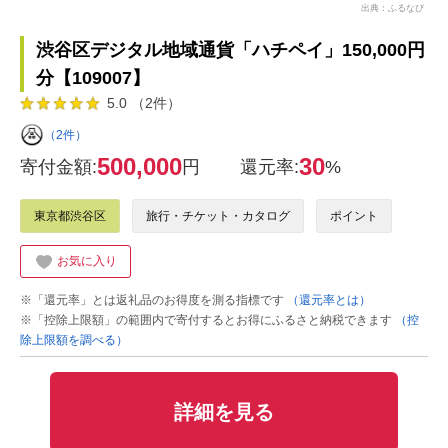
出典：ふるなび
渋谷区デジタル地域通貨「ハチペイ」150,000円
分【109007】
5.0 （2件）
（2件）
500,000
30
寄付金額:
円
還元率:
%
東京都渋谷区
旅行・チケット・カタログ
ポイント
お気に入り
※「還元率」とは返礼品のお得度を測る指標です
（還元率とは）
※「控除上限額」の範囲内で寄付するとお得にふるさと納税できます
（控
除上限額を調べる）
詳細を見る