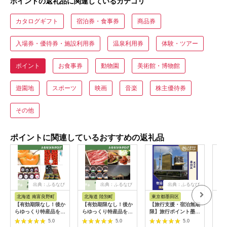
ポイントの返礼品に関連しているカテゴリ
カタログギフト
宿泊券・食事券
商品券
入場券・優待券・施設利用券
温泉利用券
体験・ツアー
ポイント
お食事券
動物園
美術館・博物館
遊園地
スポーツ
映画
音楽
株主優待券
その他
ポイントに関連しているおすすめの返礼品
出典：ふるなび
出典：ふるなび
出典：ふるなび
北海道 南富良野町
北海道 陸別町
東京都墨田区
北
【有効期限なし！後か
【有効期限なし！後か
【旅行支援・宿泊無期
【有
らゆっくり特産品を選
らゆっくり特産品を選
限】旅行ポイント墨田
らゆ
べる】北海道南富良野
べる】北海道陸別町カ
区ふるなびトラベルポ
べる
5.0
5.0
5.0
町カタログポイント
タログポイント
イント
カタ