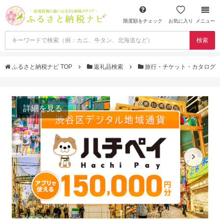
限度額をチェック
お気に入り
メニュー
検索
ふるさと納税ナビ TOP
返礼品検索
旅行・チケット・カタログ
詳細を見る