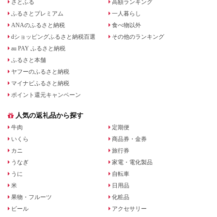
さとふる
高額ランキング
ふるさとプレミアム
一人暮らし
ANAのふるさと納税
食べ物以外
dショッピングふるさと納税百選
その他のランキング
au PAY ふるさと納税
ふるさと本舗
ヤフーのふるさと納税
マイナビふるさと納税
ポイント還元キャンペーン
人気の返礼品から探す
牛肉
定期便
いくら
商品券・金券
カニ
旅行券
うなぎ
家電・電化製品
うに
自転車
米
日用品
果物・フルーツ
化粧品
ビール
アクセサリー