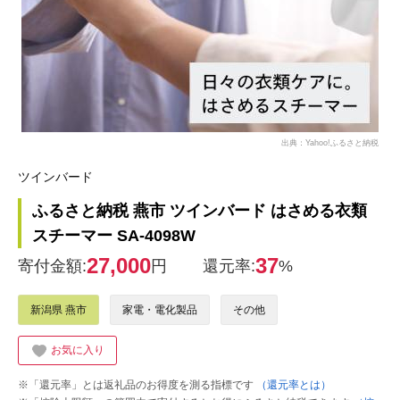
出典：Yahoo!ふるさと納税
ツインバード
ふるさと納税 燕市 ツインバード はさめる衣類
スチーマー SA-4098W
27,000
37
寄付金額:
円
還元率:
%
新潟県 燕市
家電・電化製品
その他
お気に入り
※「還元率」とは返礼品のお得度を測る指標です
（還元率とは）