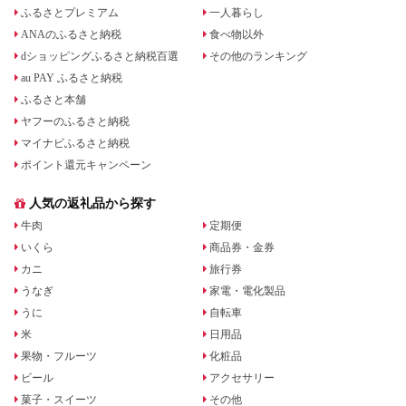
ふるさとプレミアム
一人暮らし
ANAのふるさと納税
食べ物以外
dショッピングふるさと納税百選
その他のランキング
au PAY ふるさと納税
ふるさと本舗
ヤフーのふるさと納税
マイナビふるさと納税
ポイント還元キャンペーン
人気の返礼品から探す
牛肉
定期便
いくら
商品券・金券
カニ
旅行券
うなぎ
家電・電化製品
うに
自転車
米
日用品
果物・フルーツ
化粧品
ビール
アクセサリー
菓子・スイーツ
その他