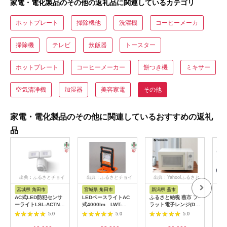
家電・電化製品のその他の返礼品に関連しているカテゴリ
ホットプレート
掃除機他
洗濯機
コーヒーメーカ
掃除機
テレビ
炊飯器
トースター
ホットプレート
コーヒーメーカー
餅つき機
ミキサー
空気清浄機
加湿器
美容家電
その他
家電・電化製品のその他に関連しているおすすめの返礼
品
出典：ふるさとチョイ
出典：ふるさとチョイ
出典：Yahoo!ふるさと
出典
ス
ス
納税
宮城県 角田市
宮城県 角田市
新潟県 燕市
福
AC式LED防犯センサ
LEDベースライトAC
ふるさと納税 燕市 フ
【八
ーライトLSL-ACTN-
式4000lm LWT-
ラット電子レンジ(DR-
気球
1200
4000BA
LD20W)
たイ
5.0
5.0
5.0
co
統工