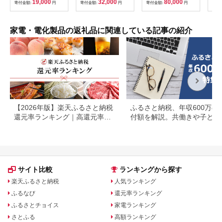
19,000
32,000
80,000
寄付金額:
円
寄付金額:
円
寄付金額:
円
寄付
もり
ひら
季 
暮ら
家電・電化製品の返礼品に関連している記事の紹介
接照
【2026年版】楽天ふるさと納税
ふるさと納税、年収600万の
還元率ランキング｜高還元率返
付額を解説。共働きや子ども
礼品をジャンル別に比較
いる場合も
サイト比較
ランキングから探す
楽天ふるさと納税
人気ランキング
ふるなび
還元率ランキング
ふるさとチョイス
家電ランキング
さとふる
高額ランキング