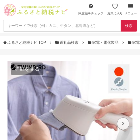
限度額をチェック
お気に入り
メニュー
検索
ふるさと納税ナビ TOP
返礼品検索
家電・電化製品
家電
詳細を見る