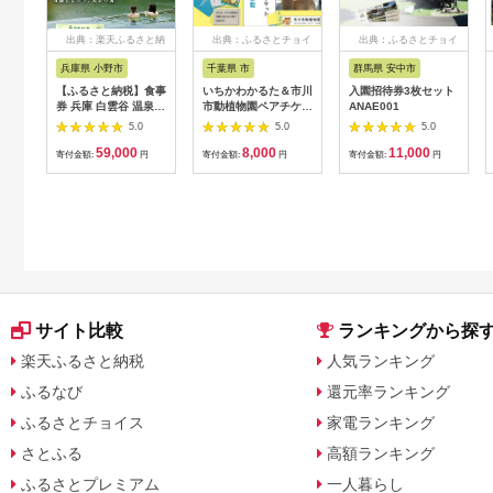
出典：楽天ふるさと納
出典：ふるさとチョイ
出典：ふるさとチョイ
税
ス
ス
兵庫県 小野市
千葉県 市
群馬県 安中市
【ふるさと納税】食事
いちかわかるた＆市川
入園招待券3枚セット
券 兵庫 白雲谷 温泉
市動植物園ペアチケッ
ANAE001
ゆぴか 入浴券 10枚＋
ト 【12203-0196】
5.0
5.0
5.0
お食事券 (1,000円)
59,000
8,000
11,000
10枚 セット 旅行 旅
寄付金額:
円
寄付金額:
円
寄付金額:
円
温泉旅行 スパ サウナ
岩盤浴 マッサージ エ
ステ 体験 体験型 子供
大人 チケット 券 ギフ
ト券 ギフト 贈答 レス
トラン 健康 美容 兵庫
県 小野市
サイト比較
ランキングから探
楽天ふるさと納税
人気ランキング
ふるなび
還元率ランキング
ふるさとチョイス
家電ランキング
さとふる
高額ランキング
ふるさとプレミアム
一人暮らし