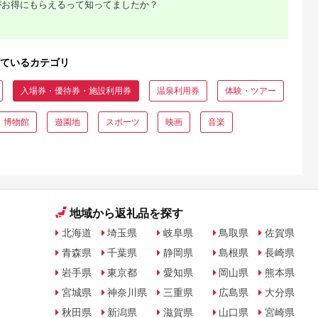
がお得にもらえるって知ってましたか？
典：ふるなび
出典：ふるさとチョイ
出典：ふるなび
出典：楽天ふるさと
ス
横須賀市
福井県 鯖江市
沖縄県 恩納村
群馬県 渋川市
丘 回数券
鯖江産 高級めがね引
【恩納村】JTBふるさ
【ふるさと納税】渋
ているカテゴリ
×22枚【株式
換券：シルバー（3万
と旅行券（90,000円
市ふるさと感謝券
谷花壇】
円相当）
分）有効期間5年 | 予
147,000円分（1000
5.0
5.0
5.0
5.0
2]
約 宿泊 観光 体験 温
円×147枚） 伊香保
入場券・優待券・施設利用券
温泉利用券
体験・ツアー
1,000
100,000
300,000
500,000
泉 ホテル 旅館 チケッ
泉 うどん 宿泊 旅行
円
寄付金額:
円
寄付金額:
円
寄付金額:
円
ト 子供 子連れ カップ
観光 ホテル 旅館 ト
ル 家族 店頭 電話 沖
ベル 飲食 お土産
・博物館
遊園地
スポーツ
映画
音楽
縄 沖縄
F4H-0563
地域から返礼品を探す
北海道
埼玉県
岐阜県
鳥取県
佐賀県
青森県
千葉県
静岡県
島根県
長崎県
岩手県
東京都
愛知県
岡山県
熊本県
宮城県
神奈川県
三重県
広島県
大分県
秋田県
新潟県
滋賀県
山口県
宮崎県