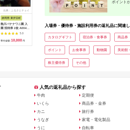
ポイント
出典：ふるさとチョイ
出典：ふるなび
出典：ふるなび
出
ス
静岡県 東伊豆町
沖縄県 石垣市
沖縄県 恩納村
神奈川県 
熱川バナナワニ園 入
アートホテル石垣島
【恩納村】JTBふるさ
ソレイユの
入場券・優待券・施設利用券の返礼品に関連し
園 招待券 2枚 A004
施設利用券 3万円分
と旅行クーポン
400円分
／ 熱帯 動植物園 チケ
（3,000円分）有効期
会社日比
5.0
5.0
5.0
ット 静岡県 東伊豆町
間3年（Eメール発
[AKBO00
カタログギフト
宿泊券・食事券
商品券
10,000
100,000
10,000
3
行）｜予約 宿泊 観光
寄付金額:
円
寄付金額:
円
寄付金額:
円
寄付金額:
体験 温泉 ホテル 旅館
チケット 子供 子連れ
ポイント
お食事券
動物園
美術館
カップル 家族 店頭 オ
ンライン ネット 電話
沖縄 沖縄
株主優待券
その他
す
人気の返礼品から探す
牛肉
定期便
いくら
商品券・金券
カニ
旅行券
うなぎ
家電・電化製品
うに
自転車