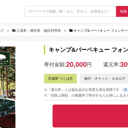
検索
ログ
入場券・優待券・施設利用券
キャンプ&バーベキュー フォンテーヌ
キャンプ&バーベキュー フォンテ
20,000
30
寄付金額:
円
還元率:
茨城県 つくば市
旅行・チケット・カタログ
※「還元率」とは返礼品のお得度を測る指標です
（還
※「控除上限額」の範囲内で寄付するとお得にふるさ