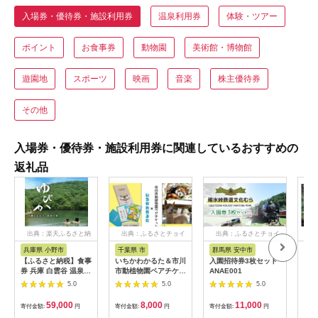
入場券・優待券・施設利用券
温泉利用券
体験・ツアー
ポイント
お食事券
動物園
美術館・博物館
遊園地
スポーツ
映画
音楽
株主優待券
その他
入場券・優待券・施設利用券に関連しているおすすめの
返礼品
出典：楽天ふるさと納
出典：ふるさとチョイ
出典：ふるさとチョイ
出
税
ス
ス
兵庫県 小野市
千葉県 市
群馬県 安中市
静
【ふるさと納税】食事
いちかわかるた＆市川
入園招待券3枚セット
熱川
券 兵庫 白雲谷 温泉
市動植物園ペアチケッ
ANAE001
園 
ゆぴか 入浴券 10枚＋
ト 【12203-0196】
／ 
5.0
5.0
5.0
お食事券 (1,000円)
ット
10枚 セット 旅行 旅
59,000
8,000
11,000
寄付金額:
円
寄付金額:
円
寄付金額:
円
寄付
温泉旅行 スパ サウナ