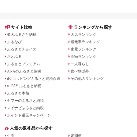
岩盤浴 マッサージ エ
ステ 体験 体験型 子供
大人 チケット 券 ギフ
ト券 ギフト 贈答 レス
トラン 健康 美容 兵庫
県 小野市
サイト比較
ランキングから探す
楽天ふるさと納税
人気ランキング
ふるなび
還元率ランキング
ふるさとチョイス
家電ランキング
さとふる
高額ランキング
ふるさとプレミアム
一人暮らし
ANAのふるさと納税
食べ物以外
dショッピングふるさと納税百選
その他のランキング
au PAY ふるさと納税
ふるさと本舗
ヤフーのふるさと納税
マイナビふるさと納税
ポイント還元キャンペーン
人気の返礼品から探す
牛肉
定期便