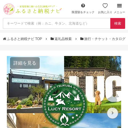
限度額をチェック
お気に入り
メニュー
検索
ふるさと納税ナビ TOP
返礼品検索
旅行・チケット・カタログ
詳細を見る