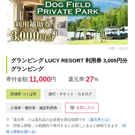
出典：ふるなび
グランピング LUCY RESORT 利用券 3,000円分
グランピング
11,000
27
寄付金額:
円
還元率:
%
茨城県 つくば市
旅行・チケット・カタログ
お気に入り
入場券・優待券・施設利用券
※「還元率」とは返礼品のお得度を測る指標です
（還元率とは）
※「控除上限額」の範囲内で寄付するとお得にふるさと納税できます
（控
除上限額を調べる）