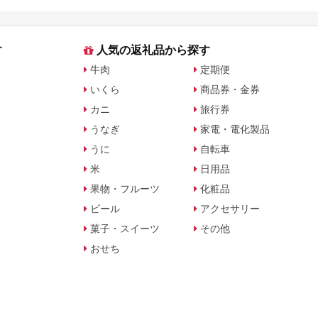
ト・公式グッズを徹底解説
す
人気の返礼品から探す
牛肉
定期便
いくら
商品券・金券
カニ
旅行券
うなぎ
家電・電化製品
うに
自転車
米
日用品
果物・フルーツ
化粧品
ビール
アクセサリー
菓子・スイーツ
その他
おせち