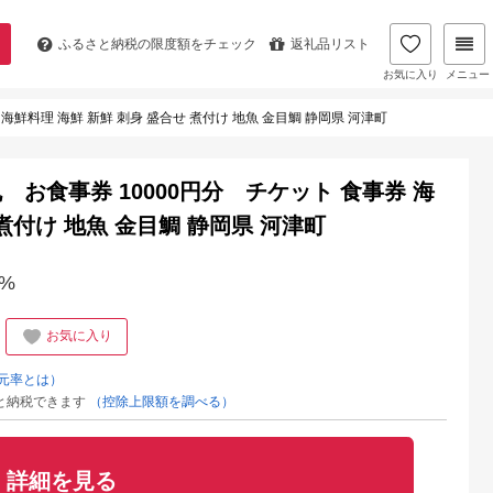
ふるさと納税の
限度額をチェック
返礼品リスト
お気に入り
メニュー
鮮料理 海鮮 新鮮 刺身 盛合せ 煮付け 地魚 金目鯛 静岡県 河津町
お食事券 10000円分 チケット 食事券 海
 煮付け 地魚 金目鯛 静岡県 河津町
%
お気に入り
元率とは）
と納税できます
（控除上限額を調べる）
詳細を見る