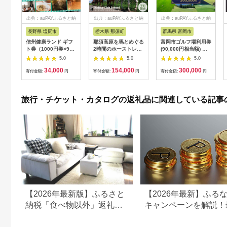
出典：auPAYふるさと納
出典：auPAYふるさと納
出典：auPAYふるさと納
税
税
税
長野県 塩尻市
栃木県 那須町
群馬県 富岡市
信州健康ランド ギフ
那須高原を馬とめぐる
富岡市ゴルフ場利用券
ト券（1000円券×9
2時間のホーストレッ
(90,000円相当額) ゴ
枚） | 信州健康ランド
キング 外乗ペア利用
ルフ チケット 平日 土
5.0
5.0
5.0
サウナ 大浴場 ボディ
券【平日限定】チケッ
日 祝日 プレー券 関東
34,000
154,000
300,000
ケア リラクゼーショ
ト 利用券 ペア 体験
群馬県 首都圏 F20E-
寄付金額:
円
寄付金額:
円
寄付金額:
円
ン 施設 宿泊 家族連れ
乗馬 初心者歓迎〔P-
350
長野県 塩尻市
100〕
旅行・チケット・カタログの返礼品に関連している記事
【2026年最新版】ふるさと
【2026年最新】ふる
納税「食べ物以外」返礼品
キャンペーンを解説！
の還元率ランキング！
50%還元も