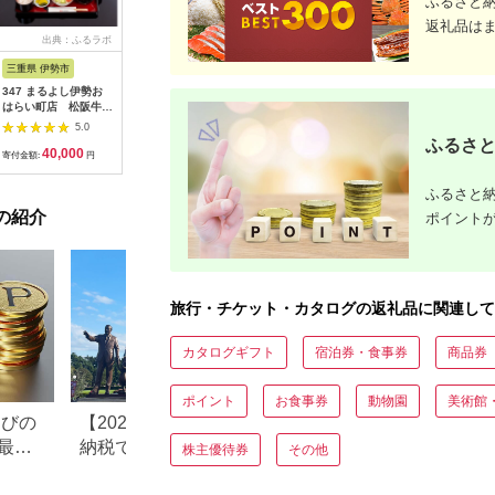
ふるさと
返礼品は
出典：ふるラボ
出典：楽天ふるさと納
出典：auPAYふるさと納
出
税
税
三重県 伊勢市
広島県 安芸高田市
神奈川県 平塚市
茨城県 阿
347 まるよし伊勢お
【ふるさと納税】ゴル
ひらつか☆スターライ
20-05 
はらい町店 松阪牛焼
フ 八千代カントリー
トマーレ （ふるさと
カリ備食
肉御膳(150g) ペアお
クラブ 利用券 10,000
納税返礼ポイント）
(100g×
5.0
5.0
5.0
食事券
円分（1,000円×10
15000pt付与 商品券
存・非常
ふるさと
40,000
36,500
50,000
1
枚） 広島 安芸高田市
ポイント 関東 日帰り
備蓄用 緊
寄付金額:
円
寄付金額:
円
寄付金額:
円
寄付金額:
ドライブ レジャー 観
食品 食糧
光 イベント お出かけ
存 レジャ
ふるさと納
七夕まつり スマホ に
登山 便利
の紹介
ポイント付与 湘南 神
ポイント
奈川県 平塚市
旅行・チケット・カタログの返礼品に関連して
カタログギフト
宿泊券・食事券
商品券
ポイント
お食事券
動物園
美術館
なびの
【2026年最新版】ふるさと
ふるさと納税、年
最大
納税でディズニー返礼品は
で30万円寄付でき
株主優待券
その他
もらえる？ホテル・チケッ
すめ返礼品も紹介