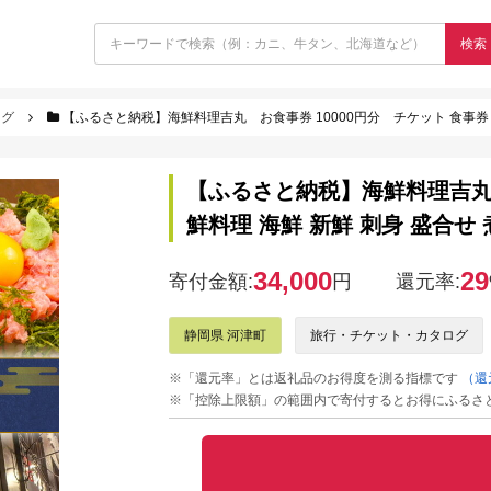
検索
ログ
【ふるさと納税】海鮮料理吉丸 お食事券 10000円分 チケット 食事券 海
【ふるさと納税】海鮮料理吉丸 
鮮料理 海鮮 新鮮 刺身 盛合せ
34,000
29
寄付金額:
円
還元率:
静岡県 河津町
旅行・チケット・カタログ
※「還元率」とは返礼品のお得度を測る指標です
（還
※「控除上限額」の範囲内で寄付するとお得にふるさ