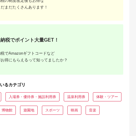
納税の制度改定後もお得な
まだまだたくさんあります！
典：ふるなび
出典：楽天ふるさと納
出典：auPAYふるさと納
出典：auPAYふるさと
税
税
見町
東京都千代田区
兵庫県 川西市
鹿児島県 屋久島町
茨城県産コシヒ
【ふるさと納税】ホテ
No.422 入浴回数券1
屋久島プライベート
ライスセット
ルニューオータニ(東
冊（6枚つづり） ／
カスタマイズツアー
８袋）【5年保
京)ビューアンドダイ
SPAキセラ川西 温泉
5.0
5.0
5.0
5.0
食】【備蓄
ニング ザスカイ 平日
スパ サウナ リラック
納税でポイント大量GET！
2,000
65,000
19,000
173,000
急時 備え 米
ディナービュッフェ 1
ス 癒し 兵庫県
円
寄付金額:
円
寄付金額:
円
寄付金額:
円
 食料 長期保
ドリンク付券_ ホテル
ー キャンプ
ビュッフェ 食事券 グ
税でAmazonギフトコードなど
】
ルメ 高級 人気 おすす
め【1641917】
がお得にもらえるって知ってましたか？
いるカテゴリ
入場券・優待券・施設利用券
温泉利用券
体験・ツアー
・博物館
遊園地
スポーツ
映画
音楽
収いくら
る？おす