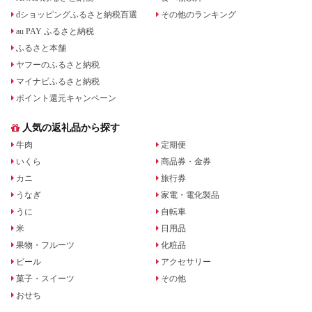
dショッピングふるさと納税百選
その他のランキング
au PAY ふるさと納税
ふるさと本舗
ヤフーのふるさと納税
マイナビふるさと納税
ポイント還元キャンペーン
人気の返礼品から探す
牛肉
定期便
いくら
商品券・金券
カニ
旅行券
うなぎ
家電・電化製品
うに
自転車
米
日用品
果物・フルーツ
化粧品
ビール
アクセサリー
菓子・スイーツ
その他
おせち