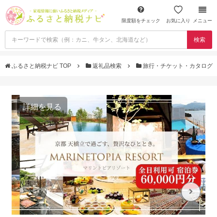
限度額をチェック
お気に入り
メニュー
検索
ふるさと納税ナビ TOP
返礼品検索
旅行・チケット・カタログ
詳細を見る