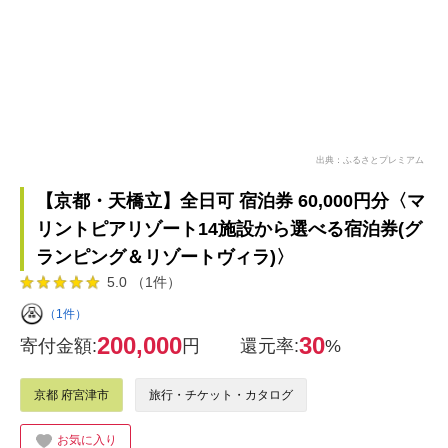
出典：ふるさとプレミアム
【京都・天橋立】全日可 宿泊券 60,000円分〈マ
リントピアリゾート14施設から選べる宿泊券(グ
ランピング＆リゾートヴィラ)〉
5.0 （1件）
（1件）
200,000
30
寄付金額:
円
還元率:
%
京都 府宮津市
旅行・チケット・カタログ
お気に入り