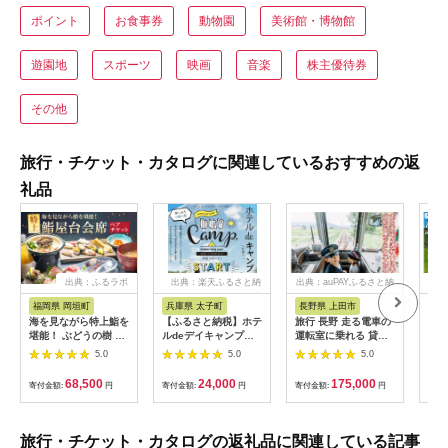
ポイント
お食事券
動物園
美術館・博物館
遊園地
スポーツ
映画
音楽
株主優待券
その他
旅行・チケット・カタログに関連しているおすすめの返
礼品
出典：ふるラボ
出典：楽天ふるさと納
出典：auPAYふるさと納
出
税
税
福岡県 岡垣町
兵庫県 太子町
長野県 上田市
岐
海を見ながら特上鮨を
【ふるさと納税】ホテ
旅行 長野 走る電車の
富士
堪能！ ぶどうの樹 鮨
ルdeデイキャンプ体
運転室に乗れる 貸切
ラブ
屋台ペア お食事券 海
験チケット
列車でお仕事体験 体
円分
5.0
5.0
5.0
鮮 海 屋台 食事 ペア
【1364991】
験 チケット 電車 鉄道
福岡県 岡垣町
列車 サービス 子供 子
68,500
24,000
175,000
寄付金額:
円
寄付金額:
円
寄付金額:
円
寄付
ども こども 家族 長野
県
旅行・チケット・カタログの返礼品に関連している記事