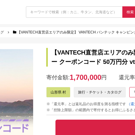
検索
ログ
【VANTECH直営店エリアのみ限定】 VANTECH バンテック キャンピングカ
【VANTECH直営店エリアのみ
ー クーポンコード 50万円分 vt-
1,700,000
寄付金額:
円
還元率
山形県 村
旅行・チケット・カタログ
※「還元率」とは返礼品のお得度を測る指標です
（還
※「控除上限額」の範囲内で寄付するとお得にふるさ