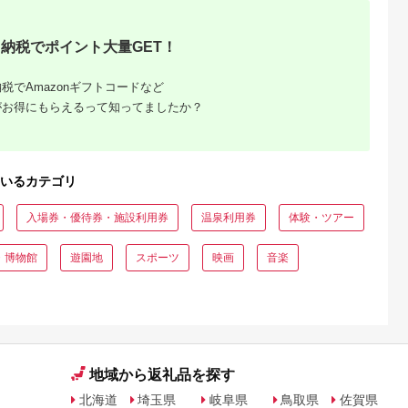
納税でポイント大量GET！
税でAmazonギフトコードなど
がお得にもらえるって知ってましたか？
収いくら
る？おす
いるカテゴリ
入場券・優待券・施設利用券
温泉利用券
体験・ツアー
・博物館
遊園地
スポーツ
映画
音楽
地域から返礼品を探す
北海道
埼玉県
岐阜県
鳥取県
佐賀県