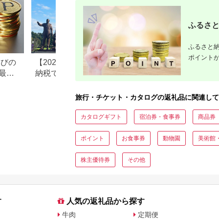
ふるさと
ふるさと納
ポイント
なびの
【2026年最新版】ふるさと
ふるさと納税、年
最大
納税でディズニー返礼品は
で30万円寄付でき
もらえる？ホテル・チケッ
すめ返礼品も紹介
ト・公式グッズを徹底解説
旅行・チケット・カタログの返礼品に関連して
カタログギフト
宿泊券・食事券
商品券
ポイント
お食事券
動物園
美術館
株主優待券
その他
す
人気の返礼品から探す
牛肉
定期便