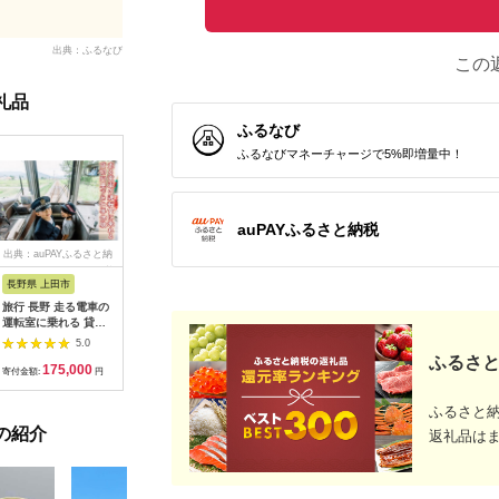
出典：ふるなび
この
礼品
ふるなび
ふるなびマネーチャージで5%即増量中！
auPAYふるさと納税
出典：auPAYふるさと納
出典：dショッピングふ
出典：auPAYふるさと納
出典：ふ
税
るさと納税
税
長野県 上田市
岐阜県 可児市
静岡県 伊東市
神奈川県 
旅行 長野 走る電車の
富士カントリー可児ク
伊東園ホテル・伊東園
159-200
運転室に乗れる 貸切
ラブ利用券（150,000
ホテル別館・伊東園ホ
賓舘 お
列車でお仕事体験 体
円分）【0018-007】
テル松川館 ご宿泊券
F（50,0
5.0
5.0
5.0
験 チケット 電車 鉄道
1泊2日2食付き(1名様
神奈川県 
ふるさと
175,000
500,000
30,000
1
列車 サービス 子供 子
分:GAタイプ)
菜 手作り
寄付金額:
円
寄付金額:
円
寄付金額:
円
寄付金額:
ども こども 家族 長野
【1044937】
和風おかず
県
お土産 父
ふるさと
揚げ物 母
の紹介
お歳暮 食
返礼品は
おかず 有
だわり 大