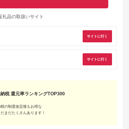
返礼品の取扱いサイト
サイトに行く
サイトに行く
るさとプレミ
出典：JALふるさと納税
出典：ふるラボ
出典：auPAYふるさと
アム
大磯町
沖縄県 石垣市
北海道 富良野市
長野県 塩尻市
9-06 大磯迎
石垣島の自然を満喫！
北海道富良野市 日本
信州健康ランド ギフ
食事券
石垣島1日アクティビ
旅行 地域限定旅行ク
ト券（1000円券×9
00円分）【
ティ (利用券 1名様分)
ーポン90,000円分
枚） | 信州健康ラン
5.0
5.0
5.0
5.0
大磯町 お惣
NS-2
サウナ 大浴場 ボディ
納税 還元率ランキングTOP300
69,000
50,000
300,000
34,000
 大磯名産品
ケア リラクゼーショ
円
寄付金額:
円
寄付金額:
円
寄付金額:
円
 おつまみ
ン 施設 宿泊 家族連
の日 贈答品
長野県 塩尻市
納税の制度改定後もお得な
の日 ギフト
品 敬老の日
まだまだたくさんあります！
名地元店 こ
磯グルメ 】