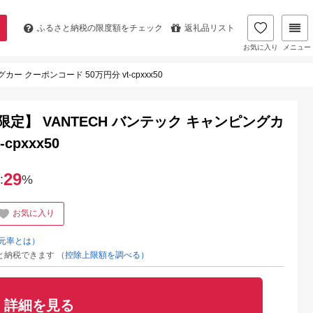
ふるさと納税の
限度額をチェック
返礼品リスト
お気に入り
メニュー
ー クーポンコード 50万円分 vt-cpxxx50
限定】 VANTECH バンテック キャンピングカ
cpxxx50
29
:
%
お気に入り
元率とは）
と納税できます
（控除上限額を調べる）
詳細を見る