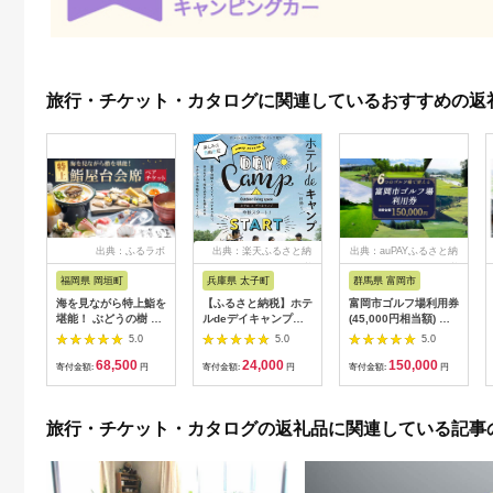
旅行・チケット・カタログに関連しているおすすめの返
出典：ふるラボ
出典：楽天ふるさと納
出典：auPAYふるさと納
税
税
福岡県 岡垣町
兵庫県 太子町
群馬県 富岡市
海を見ながら特上鮨を
【ふるさと納税】ホテ
富岡市ゴルフ場利用券
堪能！ ぶどうの樹 鮨
ルdeデイキャンプ体
(45,000円相当額) ゴ
屋台ペア お食事券 海
験チケット
ルフ チケット 平日 土
5.0
5.0
5.0
鮮 海 屋台 食事 ペア
【1364991】
日 祝日 プレー券 関東
68,500
24,000
150,000
福岡県 岡垣町
群馬県 首都圏 F20E-
寄付金額:
円
寄付金額:
円
寄付金額:
円
382
旅行・チケット・カタログの返礼品に関連している記事