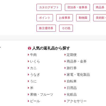
カタログギフト
宿泊券・食事券
商品券
ポイント
お食事券
動物園
美術館
株主優待券
その他
す
人気の返礼品から探す
牛肉
定期便
いくら
商品券・金券
カニ
旅行券
うなぎ
家電・電化製品
うに
自転車
米
日用品
果物・フルーツ
化粧品
ビール
アクセサリー