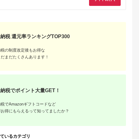
5.0
5.0
5.0
5.0
2]
約 宿泊 観光 体験 温
円×147枚） 伊香保
1,000
100,000
300,000
500,000
泉 ホテル 旅館 チケッ
泉 うどん 宿泊 旅行
円
寄付金額:
円
寄付金額:
円
寄付金額:
円
ト 子供 子連れ カップ
観光 ホテル 旅館 ト
ル 家族 店頭 電話 沖
ベル 飲食 お土産
縄 沖縄
F4H-0563
納税 還元率ランキングTOP300
納税の制度改定後もお得な
まだまだたくさんあります！
納税でポイント大量GET！
税でAmazonギフトコードなど
がお得にもらえるって知ってましたか？
ているカテゴリ