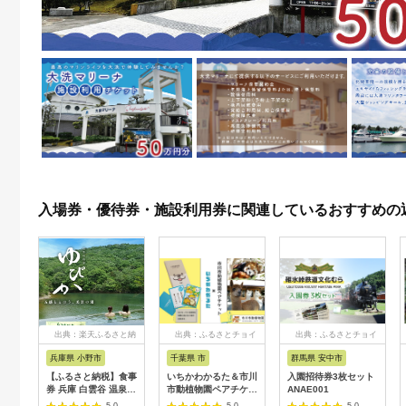
入場券・優待券・施設利用券に関連しているおすすめの
出典：楽天ふるさと納
出典：ふるさとチョイ
出典：ふるさとチョイ
税
ス
ス
兵庫県 小野市
千葉県 市
群馬県 安中市
【ふるさと納税】食事
いちかわかるた＆市川
入園招待券3枚セット
券 兵庫 白雲谷 温泉
市動植物園ペアチケッ
ANAE001
ゆぴか 入浴券 10枚＋
ト 【12203-0196】