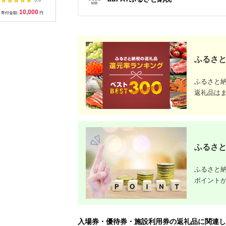
5.0
5.0
5.0
ット 静岡県 東伊豆町
間3年（Eメール発
[AKBO00
10,000
100,000
10,000
3
行）｜予約 宿泊 観光
寄付金額:
円
寄付金額:
円
寄付金額:
円
寄付金額:
体験 温泉 ホテル 旅館
チケット 子供 子連れ
カップル 家族 店頭 オ
ンライン ネット 電話
沖縄 沖縄
ふるさと
ふるさと
返礼品は
ふるさと
ふるさと納
ポイント
入場券・優待券・施設利用券の返礼品に関連し