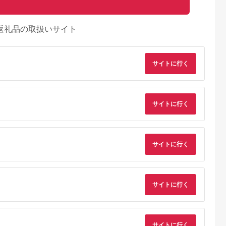
返礼品の取扱いサイト
サイトに行く
サイトに行く
サイトに行く
サイトに行く
典：ふるなび
出典：ふるさとチョイ
出典：ふるなび
出典：楽天ふるさと
ス
横須賀市
福井県 鯖江市
沖縄県 恩納村
群馬県 渋川市
丘 回数券
鯖江産 高級めがね引
【恩納村】JTBふるさ
【ふるさと納税】渋
×22枚【株式
換券：シルバー（3万
と旅行券（90,000円
市ふるさと感謝券
谷花壇】
円相当）
分）有効期間5年 | 予
147,000円分（1000
サイトに行く