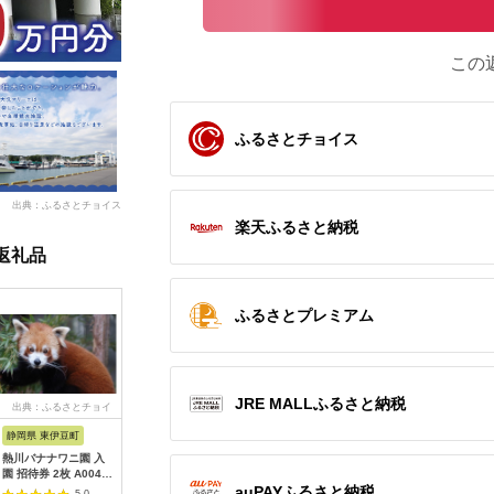
この
ふるさとチョイス
出典：ふるさとチョイス
楽天ふるさと納税
返礼品
ふるさとプレミアム
JRE MALLふるさと納税
出典：ふるさとチョイ
出典：ふるなび
出典：ふるなび
出
ス
静岡県 東伊豆町
沖縄県 石垣市
沖縄県 恩納村
神奈川県 
熱川バナナワニ園 入
アートホテル石垣島
【恩納村】JTBふるさ
ソレイユの
園 招待券 2枚 A004
施設利用券 3万円分
と旅行クーポン
400円分
auPAYふるさと納税
／ 熱帯 動植物園 チケ
（3,000円分）有効期
会社日比