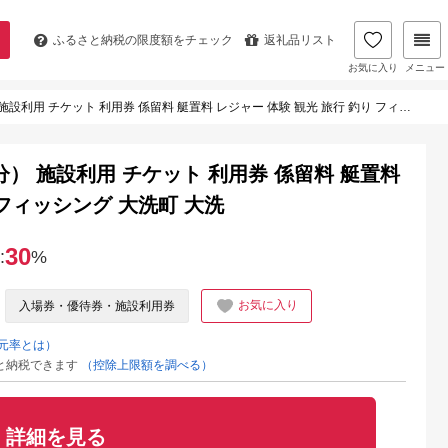
ふるさと納税の
限度額をチェック
返礼品リスト
お気に入り
メニュー
 チケット 利用券 係留料 艇置料 レジャー 体験 観光 旅行 釣り フィッシング 大洗町 大洗
分） 施設利用 チケット 利用券 係留料 艇置料
 フィッシング 大洗町 大洗
30
:
%
お気に入り
入場券・優待券・施設利用券
元率とは）
と納税できます
（控除上限額を調べる）
詳細を見る