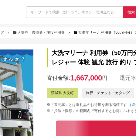
検索
ログ
入場券・優待券・施設利用券
大洗マリーナ 利用券（50万円分） 施設利用
大洗マリーナ 利用券（50万円
レジャー 体験 観光 旅行 釣り
1,667,000
寄付金額:
円
還元率
茨城県 大洗町
旅行・チケット・カタログ
※「還元率」とは返礼品のお得度を測る指標です
（還
※「控除上限額」の範囲内で寄付するとお得にふるさ