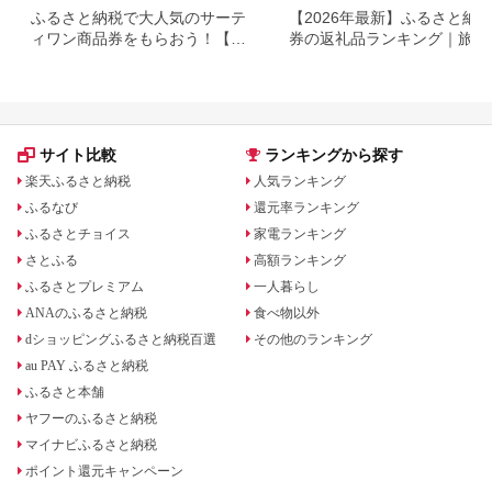
ふるさと納税で大人気のサーテ
【2026年最新】ふるさと納税
ィワン商品券をもらおう！【静
券の返礼品ランキング｜旅行
岡県小山町】
券・食事券・商品券を比較
サイト比較
ランキングから探す
楽天ふるさと納税
人気ランキング
ふるなび
還元率ランキング
ふるさとチョイス
家電ランキング
さとふる
高額ランキング
ふるさとプレミアム
一人暮らし
ANAのふるさと納税
食べ物以外
dショッピングふるさと納税百選
その他のランキング
au PAY ふるさと納税
ふるさと本舗
ヤフーのふるさと納税
マイナビふるさと納税
ポイント還元キャンペーン