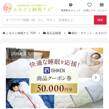
限度額をチェック
お気に入り
メニュー
検索
ふるさと納税ナビ TOP
返礼品検索
旅行・チケット・カタログ
詳細を見る