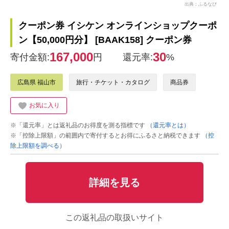
出典：ふるなび
クーポン券 イシケン オンラインショップクーポ
ン【50,000円分】 [BAAK158] クーポン券
167,000
30
寄付金額:
円
還元率:
%
広島県 福山市
旅行・チケット・カタログ
商品券
お気に入り
※「還元率」とは返礼品のお得度を測る指標です
（還元率とは）
※「控除上限額」の範囲内で寄付するとお得にふるさと納税できます
（控
除上限額を調べる）
詳細を見る
この返礼品の取扱いサイト