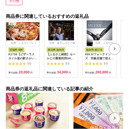
その他
商品券に関連しているおすすめの返礼品
出典：ふるさとプレミ
出典：楽天ふるさと納
出典：ふるなび
アム
税
茨城県 境町
新潟県 胎内市
福井県 鯖江市
山
K1738【ピザーラス
【ふるさと納税】セー
999.9/フォーナイン
商品
タイル道の駅さかい店
ルとの重複利用OK
ズ 対象店舗で使える
ナシ
限定】ピザーラ利用券
10,000円相当オーダ
眼鏡引換券（6万円相
し 
5.0
5.0
5.0
(6,000円相当)
ーシャツお仕立券【ビ
当）Silver np m [N-
ッグヴィジョン】
11401]
20,000
34,000
200,000
寄付金額:
円
寄付金額:
円
寄付金額:
円
寄付
商品券の返礼品に関連している記事の紹介