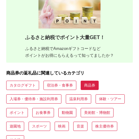
ふるさと納税でポイント大量GET！
ふるさと納税でAmazonギフトコードなど
ポイントがお得にもらえるって知ってましたか？
商品券の返礼品に関連しているカテゴリ
カタログギフト
宿泊券・食事券
商品券
入場券・優待券・施設利用券
温泉利用券
体験・ツアー
ポイント
お食事券
動物園
美術館・博物館
遊園地
スポーツ
映画
音楽
株主優待券