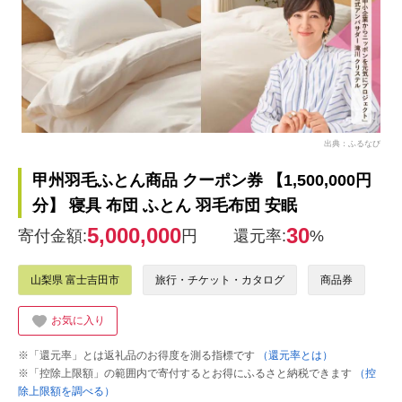
出典：ふるなび
甲州羽毛ふとん商品 クーポン券 【1,500,000円
分】 寝具 布団 ふとん 羽毛布団 安眠
5,000,000
30
寄付金額:
円
還元率:
%
山梨県 富士吉田市
旅行・チケット・カタログ
商品券
お気に入り
※「還元率」とは返礼品のお得度を測る指標です
（還元率とは）
※「控除上限額」の範囲内で寄付するとお得にふるさと納税できます
（控
除上限額を調べる）