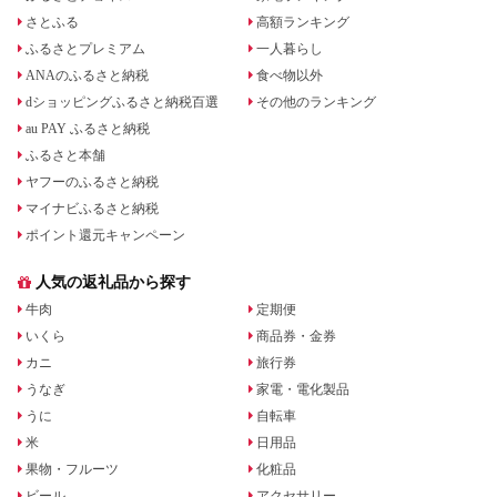
さとふる
高額ランキング
ふるさとプレミアム
一人暮らし
ANAのふるさと納税
食べ物以外
dショッピングふるさと納税百選
その他のランキング
au PAY ふるさと納税
ふるさと本舗
ヤフーのふるさと納税
マイナビふるさと納税
ポイント還元キャンペーン
人気の返礼品から探す
牛肉
定期便
いくら
商品券・金券
カニ
旅行券
うなぎ
家電・電化製品
うに
自転車
米
日用品
果物・フルーツ
化粧品
ビール
アクセサリー