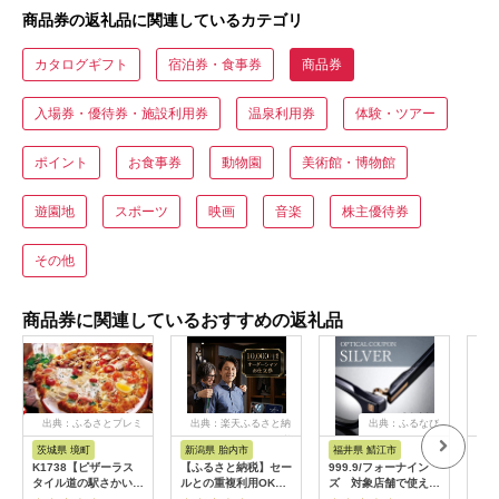
商品券の返礼品に関連しているカテゴリ
カタログギフト
宿泊券・食事券
商品券
入場券・優待券・施設利用券
温泉利用券
体験・ツアー
ポイント
お食事券
動物園
美術館・博物館
遊園地
スポーツ
映画
音楽
株主優待券
その他
商品券に関連しているおすすめの返礼品
出典：ふるさとプレミ
出典：楽天ふるさと納
出典：ふるなび
アム
税
茨城県 境町
新潟県 胎内市
福井県 鯖江市
山
K1738【ピザーラス
【ふるさと納税】セー
999.9/フォーナイン
商品
タイル道の駅さかい店
ルとの重複利用OK
ズ 対象店舗で使える
ナシ
限定】ピザーラ利用券
10,000円相当オーダ
眼鏡引換券（6万円相
し 