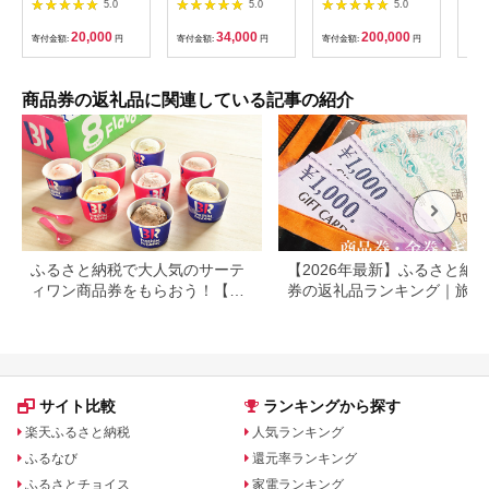
5.0
5.0
5.0
(6,000円相当)
ーシャツお仕立券【ビ
当）Silver np m [N-
ッグヴィジョン】
11401]
20,000
34,000
200,000
寄付金額:
円
寄付金額:
円
寄付金額:
円
寄付
商品券の返礼品に関連している記事の紹介
ふるさと納税で大人気のサーテ
【2026年最新】ふるさと納税
ィワン商品券をもらおう！【静
券の返礼品ランキング｜旅行
岡県小山町】
券・食事券・商品券を比較
サイト比較
ランキングから探す
楽天ふるさと納税
人気ランキング
ふるなび
還元率ランキング
ふるさとチョイス
家電ランキング