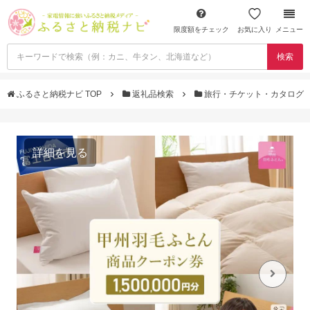
限度額をチェック
お気に入り
メニュー
検索
ふるさと納税ナビ TOP
返礼品検索
旅行・チケット・カタログ
詳細を見る