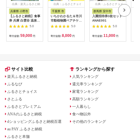
出典：楽天ふるさと納
出典：ふるさとチョイ
出典：ふるさとチョイ
出
税
ス
ス
兵庫県 小野市
千葉県 市
群馬県 安中市
静
【ふるさと納税】食事
いちかわかるた＆市川
入園招待券3枚セット
熱川
券 兵庫 白雲谷 温泉
市動植物園ペアチケッ
ANAE001
園 
ゆぴか 入浴券 10枚＋
ト 【12203-0196】
／ 
5.0
5.0
5.0
お食事券 (1,000円)
ット
10枚 セット 旅行 旅
59,000
8,000
11,000
寄付金額:
円
寄付金額:
円
寄付金額:
円
寄付
温泉旅行 スパ サウナ
岩盤浴 マッサージ エ
ステ 体験 体験型 子供
大人 チケット 券 ギフ
ト券 ギフト 贈答 レス
トラン 健康 美容 兵庫
県 小野市
サイト比較
ランキングから探す
楽天ふるさと納税
人気ランキング
ふるなび
還元率ランキング
ふるさとチョイス
家電ランキング
さとふる
高額ランキング
ふるさとプレミアム
一人暮らし
ANAのふるさと納税
食べ物以外
dショッピングふるさと納税百選
その他のランキング
au PAY ふるさと納税
ふるさと本舗