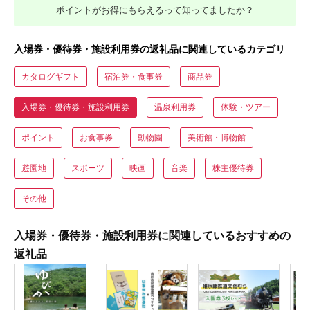
ポイントがお得にもらえるって知ってましたか？
入場券・優待券・施設利用券の返礼品に関連しているカテゴリ
カタログギフト
宿泊券・食事券
商品券
入場券・優待券・施設利用券
温泉利用券
体験・ツアー
ポイント
お食事券
動物園
美術館・博物館
遊園地
スポーツ
映画
音楽
株主優待券
その他
入場券・優待券・施設利用券に関連しているおすすめの
返礼品