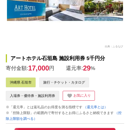
出典：ふるなび
アートホテル石垣島 施設利用券 5千円分
17,000
29
寄付金額:
円
還元率:
%
沖縄県 石垣市
旅行・チケット・カタログ
お気に入り
入場券・優待券・施設利用券
※「還元率」とは返礼品のお得度を測る指標です
（還元率とは）
※「控除上限額」の範囲内で寄付するとお得にふるさと納税できます
（控
除上限額を調べる）