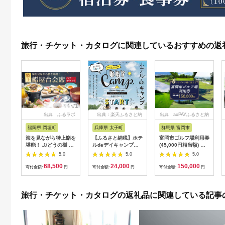
旅行・チケット・カタログに関連しているおすすめの返
出典：ふるラボ
出典：楽天ふるさと納
出典：auPAYふるさと納
税
税
福岡県 岡垣町
兵庫県 太子町
群馬県 富岡市
海を見ながら特上鮨を
【ふるさと納税】ホテ
富岡市ゴルフ場利用券
堪能！ ぶどうの樹 鮨
ルdeデイキャンプ体
(45,000円相当額) ゴ
屋台ペア お食事券 海
験チケット
ルフ チケット 平日 土
5.0
5.0
5.0
鮮 海 屋台 食事 ペア
【1364991】
日 祝日 プレー券 関東
68,500
24,000
150,000
福岡県 岡垣町
群馬県 首都圏 F20E-
寄付金額:
円
寄付金額:
円
寄付金額:
円
382
旅行・チケット・カタログの返礼品に関連している記事