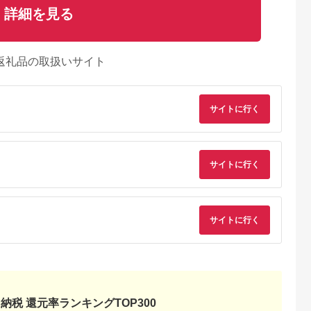
詳細を見る
返礼品の取扱いサイト
サイトに行く
るさとプレミ
出典：JALふるさと納税
出典：ふるラボ
出典：auPAYふるさと
サイトに行く
アム
大磯町
沖縄県 石垣市
北海道 富良野市
長野県 塩尻市
9-06 大磯迎
石垣島の自然を満喫！
北海道富良野市 日本
信州健康ランド ギフ
食事券
石垣島1日アクティビ
旅行 地域限定旅行ク
ト券（1000円券×9
00円分）【
ティ (利用券 1名様分)
ーポン90,000円分
枚） | 信州健康ラン
5.0
5.0
5.0
5.0
サイトに行く
大磯町 お惣
NS-2
サウナ 大浴場 ボディ
69,000
50,000
300,000
34,000
 大磯名産品
ケア リラクゼーショ
円
寄付金額:
円
寄付金額:
円
寄付金額:
円
 おつまみ
ン 施設 宿泊 家族連
の日 贈答品
長野県 塩尻市
の日 ギフト
品 敬老の日
名地元店 こ
磯グルメ 】
納税 還元率ランキングTOP300