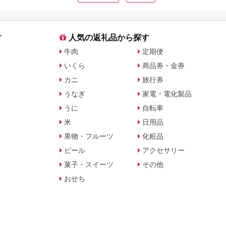
す
人気の返礼品から探す
牛肉
定期便
いくら
商品券・金券
カニ
旅行券
うなぎ
家電・電化製品
うに
自転車
米
日用品
果物・フルーツ
化粧品
ビール
アクセサリー
菓子・スイーツ
その他
おせち