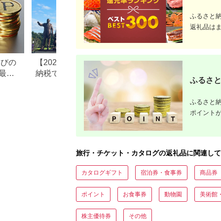
ふるさと
返礼品は
なびの
【2026年最新版】ふるさと
ふるさと納税、年
最大
納税でディズニー返礼品は
で30万円寄付でき
ふるさと
もらえる？ホテル・チケッ
すめ返礼品も紹介
ト・公式グッズを徹底解説
ふるさと納
ポイント
旅行・チケット・カタログの返礼品に関連して
カタログギフト
宿泊券・食事券
商品券
ポイント
お食事券
動物園
美術館
株主優待券
その他