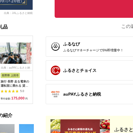
出典：JALふるさと納税
この
礼品
ふるなび
ふるなびマネーチャージで5%即増量中！
出典：auPAYふるさと納
出典：dショッピングふ
出典：auPAYふるさと納
出典：ふ
ふるさとチョイス
税
るさと納税
税
長野県 上田市
岐阜県 可児市
静岡県 伊東市
神奈川県 
旅行 長野 走る電車の
富士カントリー可児ク
伊東園ホテル・伊東園
159-200
運転室に乗れる 貸切
ラブ利用券（150,000
ホテル別館・伊東園ホ
賓舘 お
列車でお仕事体験 体
円分）【0018-007】
テル松川館 ご宿泊券
F（50,0
5.0
5.0
5.0
auPAYふるさと納税
験 チケット 電車 鉄道
1泊2日2食付き(1名様
神奈川県 
175,000
500,000
30,000
1
列車 サービス 子供 子
分:GAタイプ)
菜 手作り
寄付金額:
円
寄付金額:
円
寄付金額:
円
寄付金額:
ども こども 家族 長野
【1044937】
和風おかず
県
お土産 父
揚げ物 母
の紹介
お歳暮 食
おかず 有
だわり 大
ふるさと