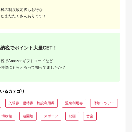
納税の制度改定後もお得な
まだまだたくさんあります！
収いくら
る？おす
納税でポイント大量GET！
税でAmazonギフトコードなど
がお得にもらえるって知ってましたか？
いるカテゴリ
入場券・優待券・施設利用券
温泉利用券
体験・ツアー
・博物館
遊園地
スポーツ
映画
音楽