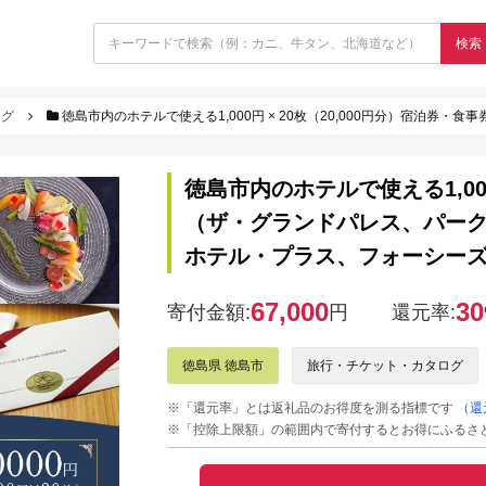
検索
ログ
徳島市内のホテルで使える1,000円 × 20枚（20,000円分）宿泊券・食事券 （ザ・グ
徳島市内のホテルで使える1,000
（ザ・グランドパレス、パー
ホテル・プラス、フォーシー
67,000
30
寄付金額:
円
還元率:
徳島県 徳島市
旅行・チケット・カタログ
※「還元率」とは返礼品のお得度を測る指標です
（還
※「控除上限額」の範囲内で寄付するとお得にふるさ