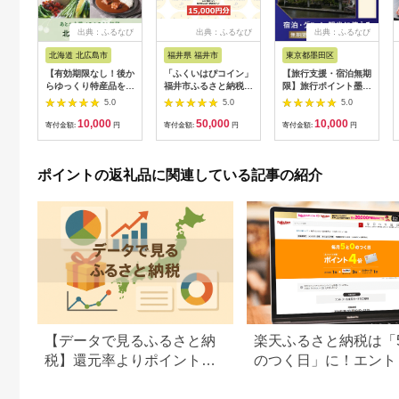
出典：ふるなび
出典：ふるなび
出典：ふるなび
北海道 北広島市
福井県 福井市
東京都墨田区
【有効期限なし！後か
「ふくいはぴコイン」
【旅行支援・宿泊無期
らゆっくり特産品を選
福井市ふるさと納税ポ
限】旅行ポイント墨田
べる】北海道北広島市
イント【15,000円
区ふるなびトラベルポ
5.0
5.0
5.0
カタログポイント
分】 [E-198004] / 選
イント
10,000
50,000
10,000
べる金額 デジタル地
寄付金額:
円
寄付金額:
円
寄付金額:
円
域通貨 ホテル 観光 レ
ジャー PAY アプリ オ
ンライン キャッシュ
ポイントの返礼品に関連している記事の紹介
レス スマホ ポイント
スマホ 便利 簡単 デジ
タル 支払い 地域通貨
送料無料
【データで見るふるさと納
楽天ふるさと納税は「
税】還元率よりポイント重
のつく日」に！エント
視。返礼品の選び方に変化
方法や楽天ポイントの