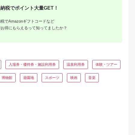
納税でポイント大量GET！
典：ふるなび
出典：ふるなび
出典：ふるさとチョイ
出典：ふるな
ス
橋市
京都 府京丹後市
鹿児島県 鹿児島市
和歌山県 高野町
税でAmazonギフトコードなど
選べる ／
【あとから選べるカタ
あとからセレクト【ふ
【有効期限なし！後
がお得にもらえるって知ってましたか？
ンカタログ
ログ】寄附15万円相
るさとギフト】5万
らゆっくり特産品を
ョイス 10
当(あとからセレクト)
円 K000-005
べる】和歌山県高野
5.0
5.0
5.0
5.0
期限なし カ
掲載2000品以上！
カタログポイント
00,000
150,000
50,000
10,000
タログ
円
寄付金額:
円
寄付金額:
円
寄付金額:
円
入場券・優待券・施設利用券
温泉利用券
体験・ツアー
・博物館
遊園地
スポーツ
映画
音楽
降】ふるさ
は貯ま
廃止後