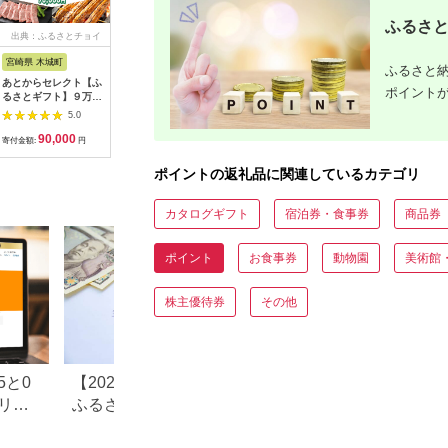
ふるさと
出典：ふるさとチョイ
出典：ふるなび
出典：ふるなび
出
ス
宮崎県 木城町
北海道 南富良野町
京都 府京丹後市
愛知県 豊
ふるさと納
あとからセレクト【ふ
【有効期限なし！後か
【あとから選べるカタ
＼あとから
ポイント
るさとギフト】９万円
らゆっくり特産品を選
ログ】寄附25万円相
オンライ
K99-009
べる】北海道南富良野
当(あとからセレクト)
あとからチ
5.0
5.0
5.0
町カタログポイント
掲載2000品以上！
万円 有効
90,000
10,000
250,000
1
タログ カ
寄付金額:
円
寄付金額:
円
寄付金額:
円
寄付金額:
ポイントの返礼品に関連しているカテゴリ
カタログギフト
宿泊券・食事券
商品券
ポイント
お食事券
動物園
美術館
株主優待券
その他
5と0
【2025年9月30日で終了】
【2025年10月以
リー
ふるさと納税サイトのポイ
と納税でポイント
上限
ント付与が禁止に。変更点
る？ポータル還元