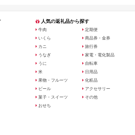
を解説
の“今できる”獲得
す
人気の返礼品から探す
牛肉
定期便
いくら
商品券・金券
カニ
旅行券
うなぎ
家電・電化製品
うに
自転車
米
日用品
果物・フルーツ
化粧品
ビール
アクセサリー
菓子・スイーツ
その他
おせち