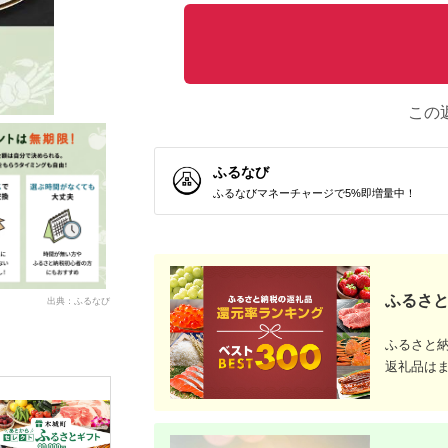
この
ふるなび
ふるなびマネーチャージで5%即増量中！
ふるさと
出典：ふるなび
ふるさと
返礼品は