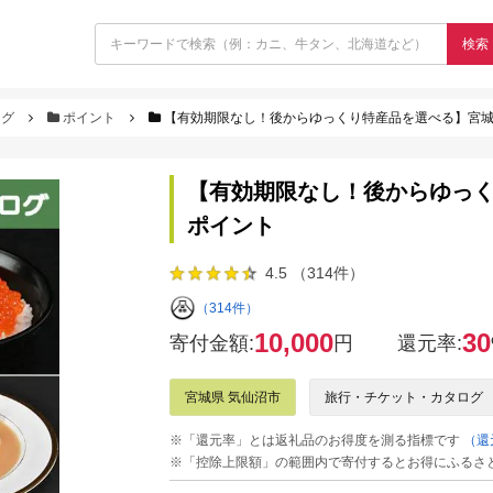
検索
ログ
ポイント
【有効期限なし！後からゆっくり特産品を選べる】宮
【有効期限なし！後からゆっ
ポイント
4.5 （314件）
（314件）
10,000
30
寄付金額:
円
還元率:
宮城県 気仙沼市
旅行・チケット・カタログ
※「還元率」とは返礼品のお得度を測る指標です
（還
※「控除上限額」の範囲内で寄付するとお得にふるさ