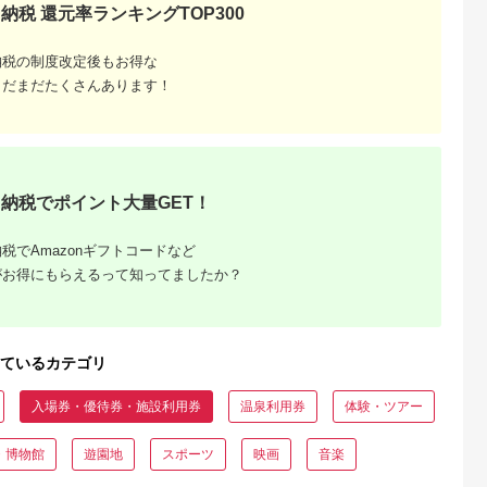
納税 還元率ランキングTOP300
典：ふるなび
出典：ふるさとチョイ
出典：ふるなび
出典：楽天ふるさと
ス
納税の制度改定後もお得な
横須賀市
福井県 鯖江市
沖縄県 恩納村
群馬県 渋川市
まだまだたくさんあります！
丘 回数券
鯖江産 高級めがね引
【恩納村】JTBふるさ
【ふるさと納税】渋
×22枚【株式
換券：シルバー（3万
と旅行券（90,000円
市ふるさと感謝券
谷花壇】
円相当）
分）有効期間5年 | 予
147,000円分（1000
5.0
5.0
5.0
5.0
2]
約 宿泊 観光 体験 温
円×147枚） 伊香保
1,000
100,000
300,000
500,000
泉 ホテル 旅館 チケッ
泉 うどん 宿泊 旅行
円
寄付金額:
円
寄付金額:
円
寄付金額:
円
ト 子供 子連れ カップ
観光 ホテル 旅館 ト
ル 家族 店頭 電話 沖
ベル 飲食 お土産
縄 沖縄
F4H-0563
納税でポイント大量GET！
税でAmazonギフトコードなど
がお得にもらえるって知ってましたか？
ているカテゴリ
入場券・優待券・施設利用券
温泉利用券
体験・ツアー
・博物館
遊園地
スポーツ
映画
音楽