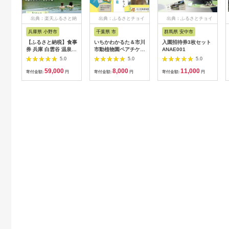
出典：楽天ふるさと納
出典：ふるさとチョイ
出典：ふるさとチョイ
税
ス
ス
兵庫県 小野市
千葉県 市
群馬県 安中市
【ふるさと納税】食事
いちかわかるた＆市川
入園招待券3枚セット
券 兵庫 白雲谷 温泉
市動植物園ペアチケッ
ANAE001
ゆぴか 入浴券 10枚＋
ト 【12203-0196】
5.0
5.0
5.0
お食事券 (1,000円)
59,000
8,000
11,000
10枚 セット 旅行 旅
寄付金額:
円
寄付金額:
円
寄付金額:
円
温泉旅行 スパ サウナ
岩盤浴 マッサージ エ
ステ 体験 体験型 子供
大人 チケット 券 ギフ
ト券 ギフト 贈答 レス
トラン 健康 美容 兵庫
県 小野市