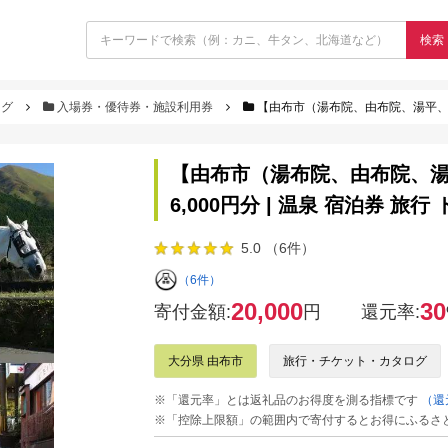
検索
ログ
入場券・優待券・施設利用券
【由布市（湯布院、由布院、湯平、塚原高原）】
【由布市（湯布院、由布院、
6,000円分 | 温泉 宿泊券 旅
5.0 （6件）
（6件）
20,000
30
寄付金額:
円
還元率:
大分県 由布市
旅行・チケット・カタログ
※「還元率」とは返礼品のお得度を測る指標です
（還
※「控除上限額」の範囲内で寄付するとお得にふるさ