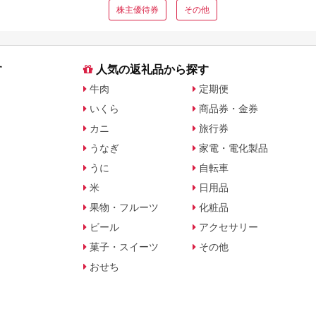
株主優待券
その他
す
人気の返礼品から探す
牛肉
定期便
いくら
商品券・金券
カニ
旅行券
うなぎ
家電・電化製品
うに
自転車
米
日用品
果物・フルーツ
化粧品
ビール
アクセサリー
菓子・スイーツ
その他
おせち