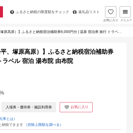
ふるさと納税の
限度額をチェック
返礼品リスト
お気に入り
メニュー
ふるさと納税宿泊補助券6,000円分 | 温泉 宿泊券 旅行 トラベル 宿泊 湯布院 由布院
湯平、塚原高原）】ふるさと納税宿泊補助券
行 トラベル 宿泊 湯布院 由布院
%
お気に入り
入場券・優待券・施設利用券
元率とは）
と納税できます
（控除上限額を調べる）