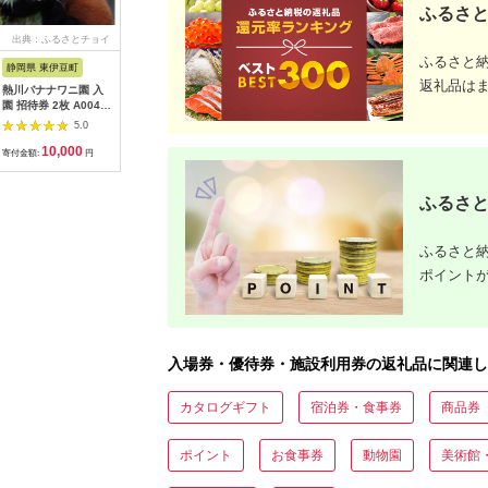
ふるさと
出典：ふるさとチョイ
出典：ふるなび
出典：ふるなび
出
ス
ふるさと
静岡県 東伊豆町
沖縄県 石垣市
沖縄県 恩納村
神奈川県 
返礼品は
熱川バナナワニ園 入
アートホテル石垣島
【恩納村】JTBふるさ
ソレイユの
園 招待券 2枚 A004
施設利用券 3万円分
と旅行クーポン
400円分
／ 熱帯 動植物園 チケ
（3,000円分）有効期
会社日比
5.0
5.0
5.0
ット 静岡県 東伊豆町
間3年（Eメール発
[AKBO00
10,000
100,000
10,000
3
行）｜予約 宿泊 観光
寄付金額:
円
寄付金額:
円
寄付金額:
円
寄付金額:
体験 温泉 ホテル 旅館
チケット 子供 子連れ
カップル 家族 店頭 オ
ふるさと
ンライン ネット 電話
沖縄 沖縄
ふるさと納
ポイント
入場券・優待券・施設利用券の返礼品に関連し
カタログギフト
宿泊券・食事券
商品券
ポイント
お食事券
動物園
美術館