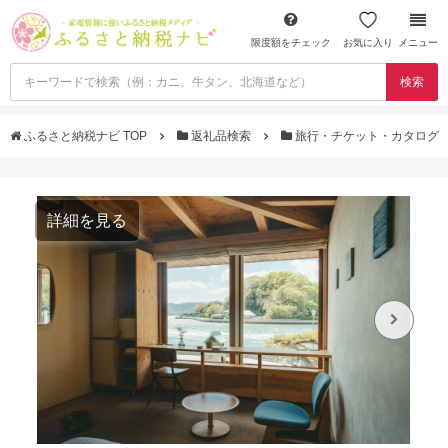
限度額をチェック
お気に入り
メニュー
検索
ふるさと納税ナビ TOP
返礼品検索
旅行・チケット・カタログ
詳細を見る