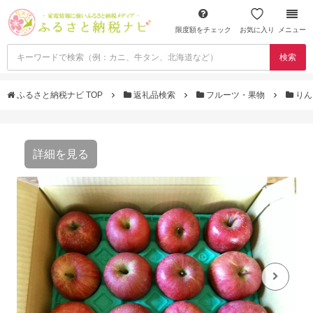
限度額をチェック
お気に入り
メニュー
検索
ふるさと納税ナビ TOP
返礼品検索
フルーツ・果物
りん
詳細を見る