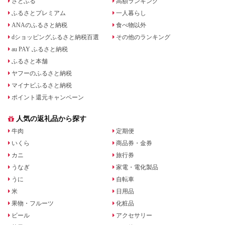
さとふる
高額ランキング
ふるさとプレミアム
一人暮らし
ANAのふるさと納税
食べ物以外
dショッピングふるさと納税百選
その他のランキング
au PAY ふるさと納税
ふるさと本舗
ヤフーのふるさと納税
マイナビふるさと納税
ポイント還元キャンペーン
人気の返礼品から探す
牛肉
定期便
いくら
商品券・金券
カニ
旅行券
うなぎ
家電・電化製品
うに
自転車
米
日用品
果物・フルーツ
化粧品
ビール
アクセサリー