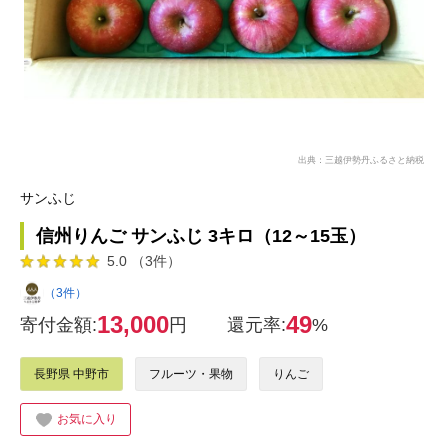
出典：三越伊勢丹ふるさと納税
サンふじ
信州りんご サンふじ 3キロ（12～15玉）
5.0 （3件）
（3件）
13,000
49
寄付金額:
円
還元率:
%
長野県 中野市
フルーツ・果物
りんご
お気に入り