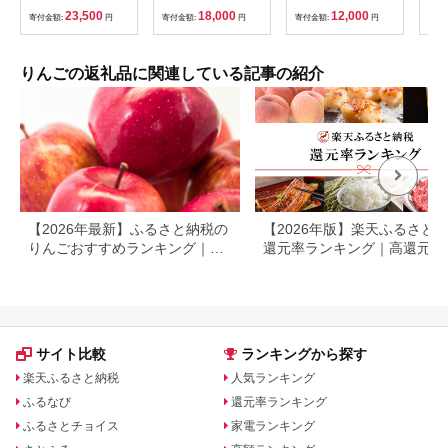
産 りんご リンゴ 林檎
平川市広船産りんご】
食後 長野りんご 信州
12
23,500
18,000
12,000
寄付金額:
円
寄付金額:
円
寄付金額:
円
寄付
冬恋 はるか フルーツ
りんご ジューシー あ
送 
くだもの 果物 【冬恋
ふれる果汁
沖縄
研究会】 (AI022)
可 F
りんごの返礼品に関連している記事の紹介
【2026年最新】ふるさと納税の
【2026年版】楽天ふるさと
りんごおすすめランキング｜還
還元率ランキング｜高還元率
元率・人気品種で比較
礼品をジャンル別に比較
サイト比較
ランキングから探す
楽天ふるさと納税
人気ランキング
ふるなび
還元率ランキング
ふるさとチョイス
家電ランキング