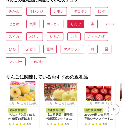
みかん
オレンジ
レモン
デコポン
ゆず
せとか
文旦
ポンカン
りんご
梨
メロン
スイカ
バナナ
いちご
もも
さくらんぼ
びわ
ぶどう
巨峰
マスカット
柿
栗
マンゴー
その他
りんごに関連しているおすすめの返礼品
出典：JALふるさと納税
出典：JALふるさと納税
出典：JRE MALLふる
出
さと納税
岩手県 紫波町
青森県 平川市
長野県 長野市
山
りんご 「冬恋」はる
【10月発送】親子三
2026年産 ご自宅用
《先
か 糖度15度以上【先
代最高位のトキ約
完熟シナノスイート
山形
行予約 12月発送予
5kg【全国ふじコンテ
7-11個入り 果物 りん
じ 
5.0
5.0
5.0
定】 数量限定 岩手県
スト最高賞受賞農園・
ご フルーツ デザート
5kg