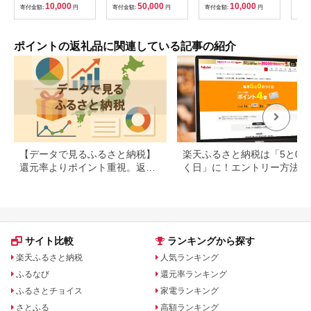
べる金額 デジタル地
10,000
50,000
10,000
寄付金額:
円
寄付金額:
円
寄付金額:
円
寄付
域通貨 ホテル 観光 レ
ジャー PAY アプリ オ
ンライン キャッシュ
レス スマホ ポイント
ポイントの返礼品に関連している記事の紹介
スマホ 便利 簡単 デジ
タル 支払い 地域通貨
送料無料
【データで見るふるさと納税】
楽天ふるさと納税は「5と0の
還元率よりポイント重視。返礼
く日」に！エントリー方法や
品の選び方に変化の兆し
天ポイントの上限も解説
サイト比較
ランキングから探す
楽天ふるさと納税
人気ランキング
ふるなび
還元率ランキング
ふるさとチョイス
家電ランキング
さとふる
高額ランキング