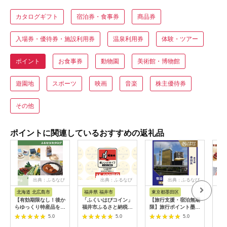
カタログギフト
宿泊券・食事券
商品券
入場券・優待券・施設利用券
温泉利用券
体験・ツアー
ポイント
お食事券
動物園
美術館・博物館
遊園地
スポーツ
映画
音楽
株主優待券
その他
ポイントに関連しているおすすめの返礼品
出典：ふるなび
出典：ふるなび
出典：ふるなび
出
北海道 北広島市
福井県 福井市
東京都墨田区
宮
【有効期限なし！後か
「ふくいはぴコイン」
【旅行支援・宿泊無期
あと
らゆっくり特産品を選
福井市ふるさと納税ポ
限】旅行ポイント墨田
るさ
べる】北海道北広島市
イント【15,000円
区ふるなびトラベルポ
K99
5.0
5.0
5.0
カタログポイント
分】 [E-198004] / 選
イント