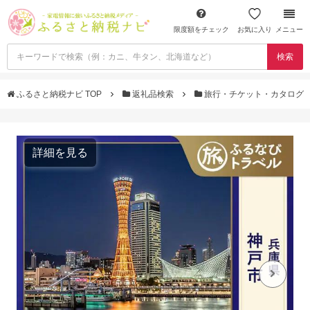
限度額をチェック
お気に入り
メニュー
検索
ふるさと納税ナビ TOP
返礼品検索
旅行・チケット・カタログ
詳細を見る