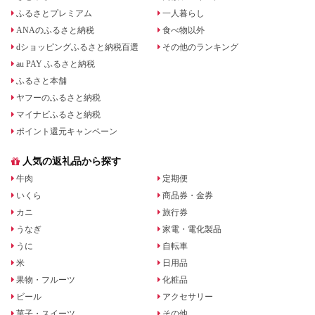
ふるさとプレミアム
一人暮らし
ANAのふるさと納税
食べ物以外
dショッピングふるさと納税百選
その他のランキング
au PAY ふるさと納税
ふるさと本舗
ヤフーのふるさと納税
マイナビふるさと納税
ポイント還元キャンペーン
人気の返礼品から探す
牛肉
定期便
いくら
商品券・金券
カニ
旅行券
うなぎ
家電・電化製品
うに
自転車
米
日用品
果物・フルーツ
化粧品
ビール
アクセサリー
菓子・スイーツ
その他