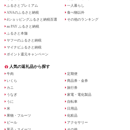
ふるさとプレミアム
一人暮らし
ANAのふるさと納税
食べ物以外
dショッピングふるさと納税百選
その他のランキング
au PAY ふるさと納税
ふるさと本舗
ヤフーのふるさと納税
マイナビふるさと納税
ポイント還元キャンペーン
人気の返礼品から探す
牛肉
定期便
いくら
商品券・金券
カニ
旅行券
うなぎ
家電・電化製品
うに
自転車
米
日用品
果物・フルーツ
化粧品
ビール
アクセサリー
菓子・スイーツ
その他