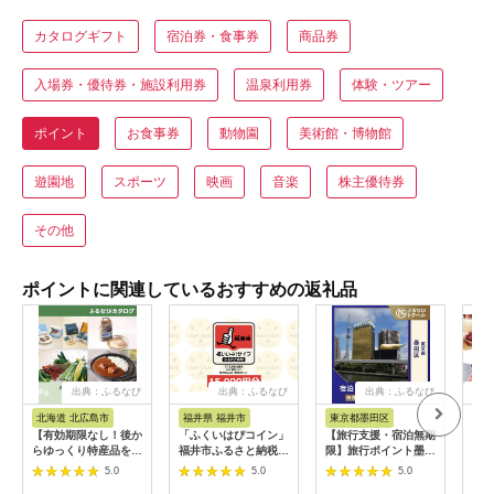
カタログギフト
宿泊券・食事券
商品券
入場券・優待券・施設利用券
温泉利用券
体験・ツアー
ポイント
お食事券
動物園
美術館・博物館
遊園地
スポーツ
映画
音楽
株主優待券
その他
ポイントに関連しているおすすめの返礼品
出典：ふるなび
出典：ふるなび
出典：ふるなび
出
北海道 北広島市
福井県 福井市
東京都墨田区
宮
【有効期限なし！後か
「ふくいはぴコイン」
【旅行支援・宿泊無期
あと
らゆっくり特産品を選
福井市ふるさと納税ポ
限】旅行ポイント墨田
るさ
べる】北海道北広島市
イント【15,000円
区ふるなびトラベルポ
K99
5.0
5.0
5.0
カタログポイント
分】 [E-198004] / 選
イント