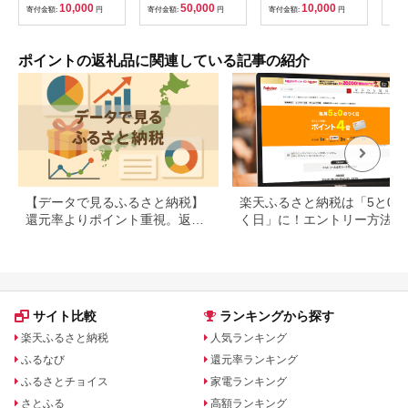
べる金額 デジタル地
10,000
50,000
10,000
寄付金額:
円
寄付金額:
円
寄付金額:
円
寄付
域通貨 ホテル 観光 レ
ジャー PAY アプリ オ
ンライン キャッシュ
レス スマホ ポイント
ポイントの返礼品に関連している記事の紹介
スマホ 便利 簡単 デジ
タル 支払い 地域通貨
送料無料
【データで見るふるさと納税】
楽天ふるさと納税は「5と0の
還元率よりポイント重視。返礼
く日」に！エントリー方法や
品の選び方に変化の兆し
天ポイントの上限も解説
サイト比較
ランキングから探す
楽天ふるさと納税
人気ランキング
ふるなび
還元率ランキング
ふるさとチョイス
家電ランキング
さとふる
高額ランキング