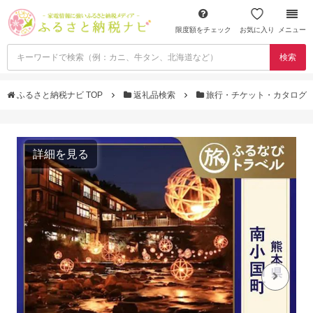
限度額をチェック
お気に入り
メニュー
検索
ふるさと納税ナビ TOP
返礼品検索
旅行・チケット・カタログ
詳細を見る