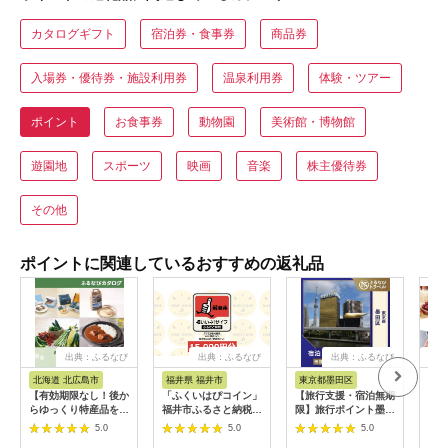
カタログギフト
宿泊券・食事券
商品券
入場券・優待券・施設利用券
温泉利用券
体験・ツアー
ポイント
お食事券
動物園
美術館・博物館
遊園地
スポーツ
映画
音楽
株主優待券
その他
ポイントに関連しているおすすめの返礼品
出典：ふるなび
出典：ふるなび
出典：ふるなび
出
北海道 北広島市
福井県 福井市
東京都墨田区
宮
【有効期限なし！後か
「ふくいはぴコイン」
【旅行支援・宿泊無期
あと
らゆっくり特産品を選
福井市ふるさと納税ポ
限】旅行ポイント墨田
るさ
べる】北海道北広島市
イント【15,000円
区ふるなびトラベルポ
K99
5.0
5.0
5.0
カタログポイント
分】 [E-198004] / 選
イント