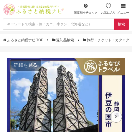
限度額をチェック
お気に入り
メニュー
検索
ふるさと納税ナビ TOP
返礼品検索
旅行・チケット・カタログ
詳細を見る