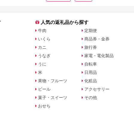
す
人気の返礼品から探す
牛肉
定期便
いくら
商品券・金券
カニ
旅行券
うなぎ
家電・電化製品
うに
自転車
米
日用品
果物・フルーツ
化粧品
ビール
アクセサリー
菓子・スイーツ
その他
おせち