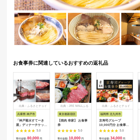
お食事券に関連しているおすすめの返礼品
出典：ふるさとチョイ
出典：JRE MALLふる
出典：ふるさとチョイ
ス
さと納税
ス
兵庫県 神戸市
東京都新宿区
福岡県 北九州市
「神戸菊水すてーき
【焼肉 幸家】 お食事
京寿司グループ
屋」ディナーチケット
券
10,000円分 お食事券
（2枚）
1000円×10枚 食事チ
5.0
5.0
5.0
ケット チケット 寿司
80,000
10,000
34,000
福岡県 北九州市
寄付金額:
円
寄付金額:
円
寄付金額:
円