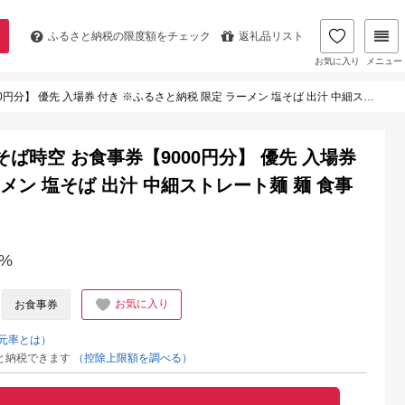
ふるさと納税の
限度額をチェック
返礼品リスト
お気に入り
メニュー
 付き ※ふるさと納税 限定 ラーメン 塩そば 出汁 中細ストレート麺 麺 食事 チケット 券 東京都 杉並区
そば時空 お食事券【9000円分】 優先 入場券
メン 塩そば 出汁 中細ストレート麺 麺 食事
%
お気に入り
お食事券
元率とは）
と納税できます
（控除上限額を調べる）