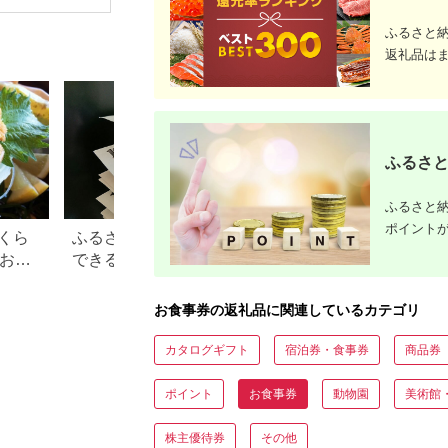
場券 優待券 チケット
ホテル 竹園芦屋 宿泊
ふるさと
素泊まり 朝食付き 1
泊2食付き サウナ付き
返礼品は
大浴場 レストラン カ
フェ 食事 ランチ ディ
ナー】
ふるさと
ふるさと納
ポイント
くら
ふるさと納税で15万円寄付
【2026年】ふるさ
？おす
できる年収は？家電などお
100万円の寄付で
すすめ返礼品も
すすめ返礼品！
お食事券の返礼品に関連しているカテゴリ
カタログギフト
宿泊券・食事券
商品券
ポイント
お食事券
動物園
美術館
株主優待券
その他