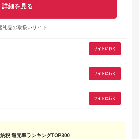
詳細を見る
返礼品の取扱いサイト
サイトに行く
サイトに行く
サイトに行く
るさとチョイ
出典：ふるさとプレミ
出典：ふるさとチョイ
出典：ふるさとチョ
ス
アム
ス
御山町
東京都墨田区
東京都渋谷区
兵庫県 神戸市
来』の特撰牛
東京スカイツリー ラ
お花屋さんのカフェ
「ホテル ラ・スイー
お食事券 4
ンチ 雅 コース ペアチ
ランチセットご利用券
ト神戸ハーバーラン
31614】
ケット 有効期間6ヶ月
ド」レストランディ
5.0
5.0
5.0
5.0
Sky Restaurant 634
ー券
納税 還元率ランキングTOP300
2,000
75,000
7,000
100,000
スカイツリー 入場券
円
寄付金額:
円
寄付金額:
円
寄付金額:
円