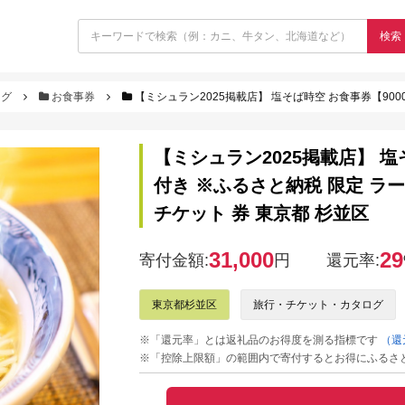
検索
ログ
お食事券
【ミシュラン2025掲載店】 塩そば時空 お食事券【9000円分】 優先 入場券
【ミシュラン2025掲載店】 塩
付き ※ふるさと納税 限定 ラー
チケット 券 東京都 杉並区
31,000
29
寄付金額:
円
還元率:
東京都杉並区
旅行・チケット・カタログ
※「還元率」とは返礼品のお得度を測る指標です
（還
※「控除上限額」の範囲内で寄付するとお得にふるさ