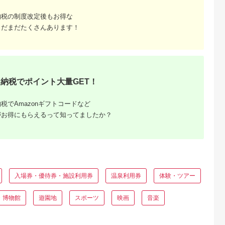
ペア チケット 食事券
レストラン 東京キュ
納税の制度改定後もお得な
イジーヌ フランス料
理 東京 墨田区
まだまだたくさんあります！
納税でポイント大量GET！
税でAmazonギフトコードなど
がお得にもらえるって知ってましたか？
と納税
もらえるお
入場券・優待券・施設利用券
温泉利用券
体験・ツアー
・博物館
遊園地
スポーツ
映画
音楽