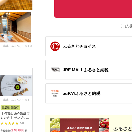
この
ふるさとチョイス
出典：ふるさとチョイス
JRE MALLふるさと納税
auPAYふるさと納税
出典：ふるさとチョイ
出典：ふるさとチョイ
出典：ふるさとチョイ
出典：ふ
ス
ス
ス
愛媛県 愛南町
兵庫県 芦屋市
石川県 金沢市
京都 府久
【 代官山 魚介熟成 フ
【ふるさと納税】「ホ
料亭金城樓のお食事券
『多来多
レンチ 】 サンプリシ
テル竹園芦屋」ご宿泊
(ペア）
肉コース
テ 「 愛南町 ディナー
・ ご飲食券 20000円
名様分【11
5.0
5.0
5.0
コース 」 食事券 2名
分 (1000円×20枚)
ふるさと
170,000
67,000
100,000
7
様分
【宿泊券 お食事券 入
寄付金額:
円
寄付金額:
円
寄付金額:
円
寄付金額: