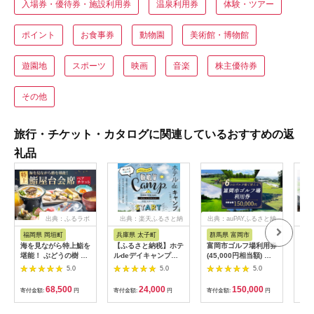
入場券・優待券・施設利用券
温泉利用券
体験・ツアー
ポイント
お食事券
動物園
美術館・博物館
遊園地
スポーツ
映画
音楽
株主優待券
その他
旅行・チケット・カタログに関連しているおすすめの返
礼品
出典：ふるラボ
出典：楽天ふるさと納
出典：auPAYふるさと納
出典
税
税
福岡県 岡垣町
兵庫県 太子町
群馬県 富岡市
長
海を見ながら特上鮨を
【ふるさと納税】ホテ
富岡市ゴルフ場利用券
旅行
堪能！ ぶどうの樹 鮨
ルdeデイキャンプ体
(45,000円相当額) ゴ
運転
屋台ペア お食事券 海
験チケット
ルフ チケット 平日 土
列車
5.0
5.0
5.0
鮮 海 屋台 食事 ペア
【1364991】
日 祝日 プレー券 関東
験 
福岡県 岡垣町
群馬県 首都圏 F20E-
列車
68,500
24,000
150,000
寄付金額:
円
寄付金額:
円
寄付金額:
円
寄付
382
ども
県