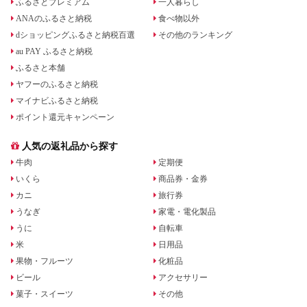
ふるさとプレミアム
一人暮らし
ANAのふるさと納税
食べ物以外
dショッピングふるさと納税百選
その他のランキング
au PAY ふるさと納税
ふるさと本舗
ヤフーのふるさと納税
マイナビふるさと納税
ポイント還元キャンペーン
人気の返礼品から探す
牛肉
定期便
いくら
商品券・金券
カニ
旅行券
うなぎ
家電・電化製品
うに
自転車
米
日用品
果物・フルーツ
化粧品
ビール
アクセサリー
菓子・スイーツ
その他