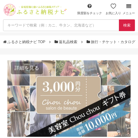
限度額をチェック
お気に入り
メニュー
検索
ふるさと納税ナビ TOP
返礼品検索
旅行・チケット・カタログ
詳細を見る