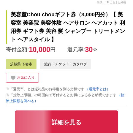
出典：JALふるさと納税
美容室Chou chouギフト券（3,000円分）【 美
容室 美容院 美容体験 ヘアサロン ヘアカット 利
用券 ギフト券 美容 髪 シャンプー トリートメン
ト ヘアスタイル 】
10,000
30
寄付金額:
円
還元率:
%
茨城県 下妻市
旅行・チケット・カタログ
お気に入り
※「還元率」とは返礼品のお得度を測る指標です
（還元率とは）
※「控除上限額」の範囲内で寄付するとお得にふるさと納税できます
（控
除上限額を調べる）
詳細を見る