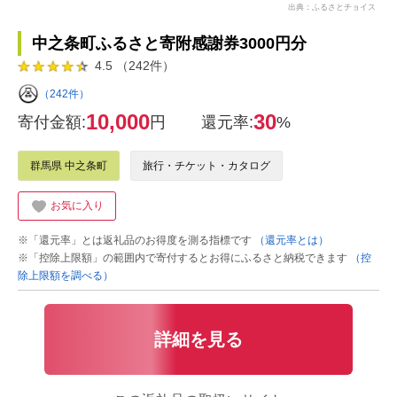
出典：ふるさとチョイス
中之条町ふるさと寄附感謝券3000円分
4.5 （242件）
（242件）
10,000
30
寄付金額:
円
還元率:
%
群馬県 中之条町
旅行・チケット・カタログ
お気に入り
※「還元率」とは返礼品のお得度を測る指標です
（還元率とは）
※「控除上限額」の範囲内で寄付するとお得にふるさと納税できます
（控
除上限額を調べる）
詳細を見る