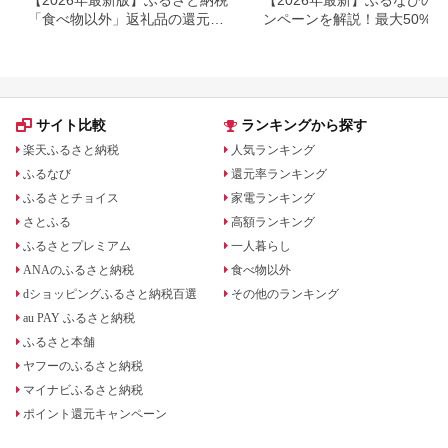
【2026年最新版】ふるさと納税
【2026年最新】ふるなびの
「食べ物以外」返礼品の還元率
ンペーンを解説！最大50%還
ランキング！
も
サイト比較
ランキングから探す
楽天ふるさと納税
人気ランキング
ふるなび
還元率ランキング
ふるさとチョイス
家電ランキング
さとふる
高額ランキング
ふるさとプレミアム
一人暮らし
ANAのふるさと納税
食べ物以外
dショッピングふるさと納税百選
その他のランキング
au PAY ふるさと納税
ふるさと本舗
ヤフーのふるさと納税
マイナビふるさと納税
ポイント還元キャンペーン