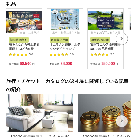
礼品
出典：ふるラボ
出典：楽天ふるさと納
出典：auPAYふるさと納
出典
税
税
福岡県 岡垣町
兵庫県 太子町
群馬県 富岡市
長
海を見ながら特上鮨を
【ふるさと納税】ホテ
富岡市ゴルフ場利用券
旅行
堪能！ ぶどうの樹 鮨
ルdeデイキャンプ体
(45,000円相当額) ゴ
運転
屋台ペア お食事券 海
験チケット
ルフ チケット 平日 土
列車
5.0
5.0
5.0
鮮 海 屋台 食事 ペア
【1364991】
日 祝日 プレー券 関東
験 
福岡県 岡垣町
群馬県 首都圏 F20E-
列車
68,500
24,000
150,000
寄付金額:
円
寄付金額:
円
寄付金額:
円
寄付
382
ども
県
旅行・チケット・カタログの返礼品に関連している記事
の紹介