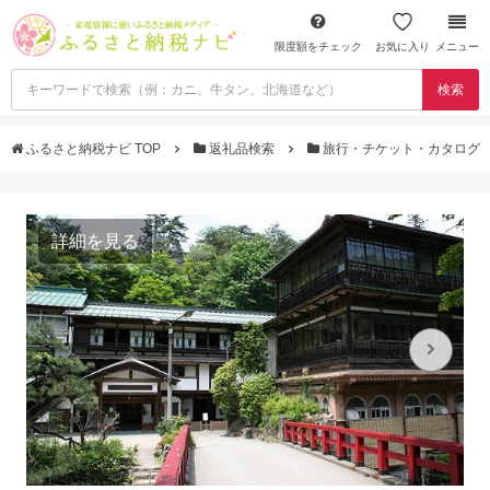
限度額をチェック
お気に入り
メニュー
検索
ふるさと納税ナビ TOP
返礼品検索
旅行・チケット・カタログ
詳細を見る