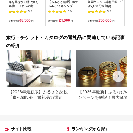
海を見ながら特上鮨を
【ふるさと納税】ホテ
富岡市ゴルフ場利用券
旅行
堪能！ ぶどうの樹 鮨
ルdeデイキャンプ体
(45,000円相当額) ゴ
運転
屋台ペア お食事券 海
験チケット
ルフ チケット 平日 土
列車
5.0
5.0
5.0
鮮 海 屋台 食事 ペア
【1364991】
日 祝日 プレー券 関東
験 
福岡県 岡垣町
群馬県 首都圏 F20E-
列車
68,500
24,000
150,000
寄付金額:
円
寄付金額:
円
寄付金額:
円
寄付
382
ども
県
旅行・チケット・カタログの返礼品に関連している記事
の紹介
【2026年最新版】ふるさと納税
【2026年最新】ふるなびの
「食べ物以外」返礼品の還元率
ンペーンを解説！最大50%還
ランキング！
も
サイト比較
ランキングから探す