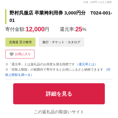
出典：auPAYふるさと納税
野村呉服店 卒業袴利用券 3,000円分 T024-001-
01
12,000
25
寄付金額:
円
還元率:
%
北海道 苫小牧市
旅行・チケット・カタログ
お気に入り
※「還元率」とは返礼品のお得度を測る指標です
（還元率とは）
※「控除上限額」の範囲内で寄付するとお得にふるさと納税できます
（控
除上限額を調べる）
詳細を見る
この返礼品の取扱いサイト