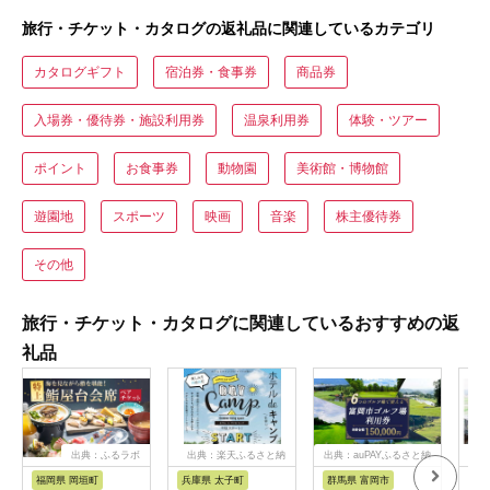
旅行・チケット・カタログの返礼品に関連しているカテゴリ
カタログギフト
宿泊券・食事券
商品券
入場券・優待券・施設利用券
温泉利用券
体験・ツアー
ポイント
お食事券
動物園
美術館・博物館
遊園地
スポーツ
映画
音楽
株主優待券
その他
旅行・チケット・カタログに関連しているおすすめの返
礼品
出典：ふるラボ
出典：楽天ふるさと納
出典：auPAYふるさと納
出典
税
税
福岡県 岡垣町
兵庫県 太子町
群馬県 富岡市
長