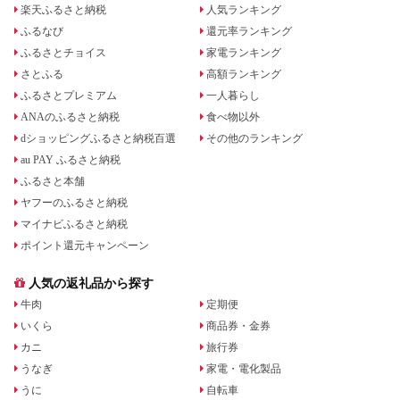
楽天ふるさと納税
人気ランキング
ふるなび
還元率ランキング
ふるさとチョイス
家電ランキング
さとふる
高額ランキング
ふるさとプレミアム
一人暮らし
ANAのふるさと納税
食べ物以外
dショッピングふるさと納税百選
その他のランキング
au PAY ふるさと納税
ふるさと本舗
ヤフーのふるさと納税
マイナビふるさと納税
ポイント還元キャンペーン
人気の返礼品から探す
牛肉
定期便
いくら
商品券・金券
カニ
旅行券
うなぎ
家電・電化製品
うに
自転車