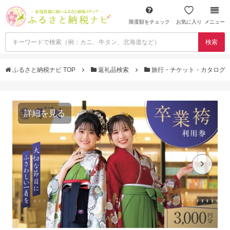
限度額をチェック
お気に入り
メニュー
検索
ふるさと納税ナビ TOP
返礼品検索
旅行・チケット・カタログ
詳細を見る