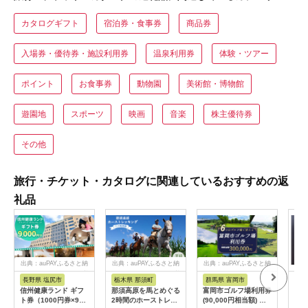
カタログギフト
宿泊券・食事券
商品券
入場券・優待券・施設利用券
温泉利用券
体験・ツアー
ポイント
お食事券
動物園
美術館・博物館
遊園地
スポーツ
映画
音楽
株主優待券
その他
旅行・チケット・カタログに関連しているおすすめの返
礼品
出典：auPAYふるさと納
出典：auPAYふるさと納
出典：auPAYふるさと納
税
税
税
長野県 塩尻市
栃木県 那須町
群馬県 富岡市
三
信州健康ランド ギフ
那須高原を馬とめぐる
富岡市ゴルフ場利用券
34
ト券（1000円券×9
2時間のホーストレッ
(90,000円相当額) ゴ
はら