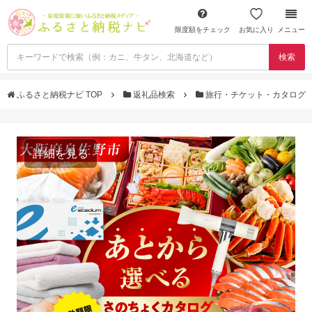
限度額をチェック
お気に入り
メニュー
検索
ふるさと納税ナビ TOP
返礼品検索
旅行・チケット・カタログ
詳細を見る