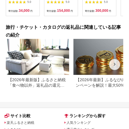
枚） | 信州健康ランド
キング 外乗ペア利用
ルフ チケット 平日 土
肉御
5.0
5.0
5.0
サウナ 大浴場 ボディ
券【平日限定】チケッ
日 祝日 プレー券 関東
食事
ケア リラクゼーショ
ト 利用券 ペア 体験
群馬県 首都圏 F20E-
34,000
154,000
300,000
寄付金額:
円
寄付金額:
円
寄付金額:
円
寄付
ン 施設 宿泊 家族連れ
乗馬 初心者歓迎〔P-
350
長野県 塩尻市
100〕
旅行・チケット・カタログの返礼品に関連している記事
の紹介
【2026年最新版】ふるさと納税
【2026年最新】ふるなびの
「食べ物以外」返礼品の還元率
ンペーンを解説！最大50%還
ランキング！
も
サイト比較
ランキングから探す
楽天ふるさと納税
人気ランキング