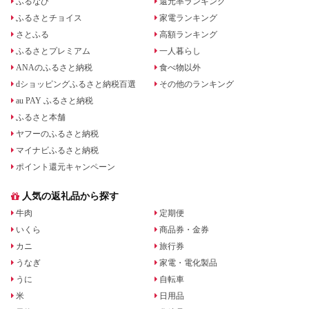
ふるなび
還元率ランキング
ふるさとチョイス
家電ランキング
さとふる
高額ランキング
ふるさとプレミアム
一人暮らし
ANAのふるさと納税
食べ物以外
dショッピングふるさと納税百選
その他のランキング
au PAY ふるさと納税
ふるさと本舗
ヤフーのふるさと納税
マイナビふるさと納税
ポイント還元キャンペーン
人気の返礼品から探す
牛肉
定期便
いくら
商品券・金券
カニ
旅行券
うなぎ
家電・電化製品
うに
自転車
米
日用品