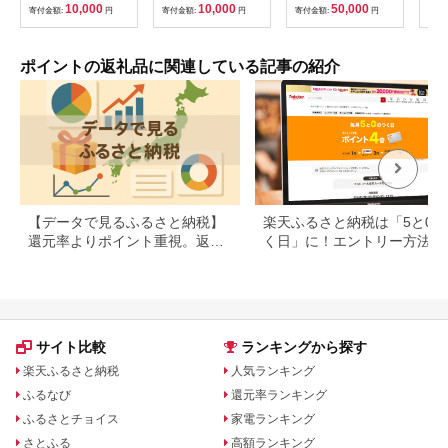
10,000
10,000
50,000
寄付金額:
円
寄付金額:
円
寄付金額:
円
寄付
ポイントの返礼品に関連している記事の紹介
【データで見るふるさと納税】
楽天ふるさと納税は「5と0の
還元率よりポイント重視。返礼
く日」に！エントリー方法や
品の選び方に変化の兆し
天ポイントの上限も解説
サイト比較
ランキングから探す
楽天ふるさと納税
人気ランキング
ふるなび
還元率ランキング
ふるさとチョイス
家電ランキング
さとふる
高額ランキング