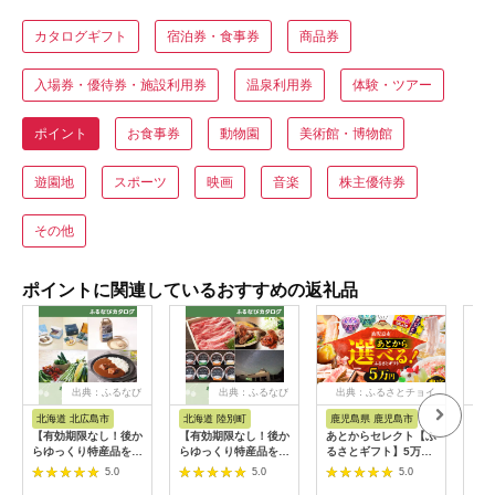
カタログギフト
宿泊券・食事券
商品券
入場券・優待券・施設利用券
温泉利用券
体験・ツアー
ポイント
お食事券
動物園
美術館・博物館
遊園地
スポーツ
映画
音楽
株主優待券
その他
ポイントに関連しているおすすめの返礼品
出典：ふるなび
出典：ふるなび
出典：ふるさとチョイ
ス
北海道 北広島市
北海道 陸別町
鹿児島県 鹿児島市
和
【有効期限なし！後か
【有効期限なし！後か
あとからセレクト【ふ
【有
らゆっくり特産品を選
らゆっくり特産品を選
るさとギフト】5万
らゆ
べる】北海道北広島市
べる】北海道陸別町カ
円 K000-005
べる
5.0
5.0
5.0
カタログポイント
タログポイント
カタ