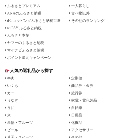
ふるさとプレミアム
一人暮らし
ANAのふるさと納税
食べ物以外
dショッピングふるさと納税百選
その他のランキング
au PAY ふるさと納税
ふるさと本舗
ヤフーのふるさと納税
マイナビふるさと納税
ポイント還元キャンペーン
人気の返礼品から探す
牛肉
定期便
いくら
商品券・金券
カニ
旅行券
うなぎ
家電・電化製品
うに
自転車
米
日用品
果物・フルーツ
化粧品
ビール
アクセサリー
菓子・スイーツ
その他