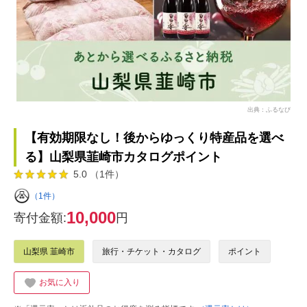
出典：ふるなび
【有効期限なし！後からゆっくり特産品を選べ
る】山梨県韮崎市カタログポイント
5.0 （1件）
（1件）
10,000
寄付金額:
円
山梨県 韮崎市
旅行・チケット・カタログ
ポイント
お気に入り