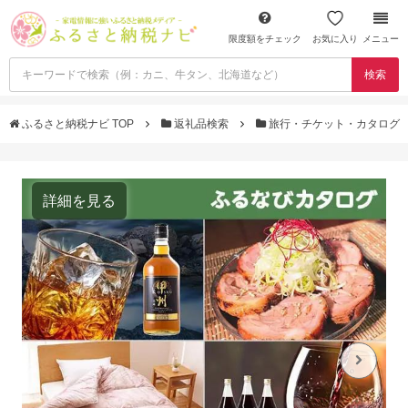
限度額をチェック
お気に入り
メニュー
検索
ふるさと納税ナビ TOP
返礼品検索
旅行・チケット・カタログ
詳細を見る