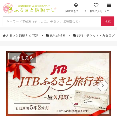
限度額をチェック
お気に入り
メニュー
検索
ふるさと納税ナビ TOP
返礼品検索
旅行・チケット・カタログ
詳細を見る