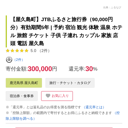
出典：ふるなび
【屋久島町】JTBふるさと旅行券（90,000円
分）有効期間5年 | 予約 宿泊 観光 体験 温泉 ホテ
ル 旅館 チケット 子供 子連れ カップル 家族 店
頭 電話 屋久島
5.0 （2件）
（2件）
300,000
30
寄付金額:
円
還元率:
%
鹿児島県 屋久島町
旅行・チケット・カタログ
お気に入り
宿泊券・食事券
※「還元率」とは返礼品のお得度を測る指標です
（還元率とは）
※「控除上限額」の範囲内で寄付するとお得にふるさと納税できます
（控
除上限額を調べる）