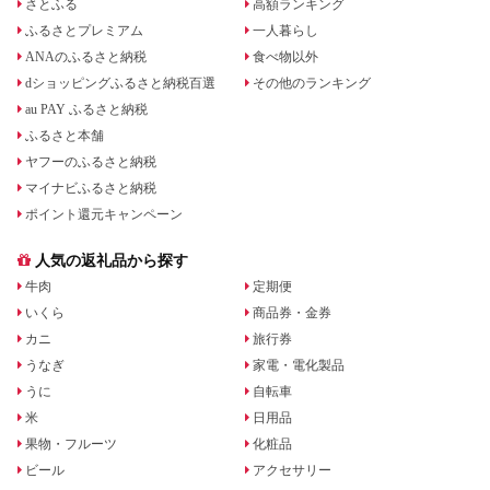
さとふる
高額ランキング
ふるさとプレミアム
一人暮らし
ANAのふるさと納税
食べ物以外
dショッピングふるさと納税百選
その他のランキング
au PAY ふるさと納税
ふるさと本舗
ヤフーのふるさと納税
マイナビふるさと納税
ポイント還元キャンペーン
人気の返礼品から探す
牛肉
定期便
いくら
商品券・金券
カニ
旅行券
うなぎ
家電・電化製品
うに
自転車
米
日用品
果物・フルーツ
化粧品
ビール
アクセサリー