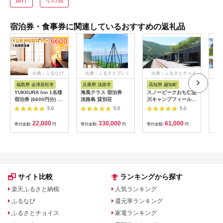
旅行
その他
宿泊券・食事券に関連しているおすすめの返礼品
出典：ふるなび
出典：ふるさとプレミ
出典：ふるさとチョイ
出
アム
ス
福島県 会津若松市
兵庫県 淡路市
高知県 越知町
富
YUKKURA Inn 1名様
海風テラス 宿泊券
スノーピークおち仁淀
立山
宿泊券 (6600円分) ワ
淡路島 貸別荘
川キャンプフィールド
券 1
ーケーションお試しプ
「住箱-jyubako-」ペ
額 6
5.0
5.0
5.0
ラン｜東北 福島県 会
ア宿泊チケット
ケッ
津若松市 東山温泉 旅
山荘
22,000
330,000
61,000
寄付金額:
円
寄付金額:
円
寄付金額:
円
寄付
行 クーポン 利用券
観光
[0800]
ト 
アル
観光
部観光
サイト比較
ランキングから探す
楽天ふるさと納税
人気ランキング
ふるなび
還元率ランキング
ふるさとチョイス
家電ランキング