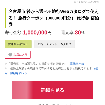
出典：auPAYふるさと納税
名古屋市 後から選べる旅行Webカタログで使え
る！ 旅行クーポン（300,000円分） 旅行券 宿泊
券
1,000,000
30
寄付金額:
円
還元率:
%
愛知県 名古屋市
旅行・チケット・カタログ
お気に入り
※「還元率」とは返礼品のお得度を測る指標です
（還元率とは）
※「控除上限額」の範囲内で寄付するとお得にふるさと納税できます
（控
除上限額を調べる）
詳細を見る