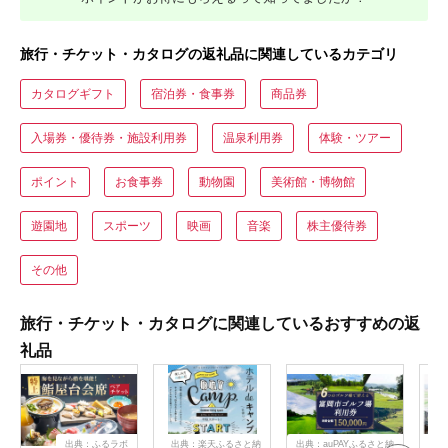
旅行・チケット・カタログの返礼品に関連しているカテゴリ
カタログギフト
宿泊券・食事券
商品券
入場券・優待券・施設利用券
温泉利用券
体験・ツアー
ポイント
お食事券
動物園
美術館・博物館
遊園地
スポーツ
映画
音楽
株主優待券
その他
旅行・チケット・カタログに関連しているおすすめの返
礼品
出典：ふるラボ
出典：楽天ふるさと納
出典：auPAYふるさと納
出典