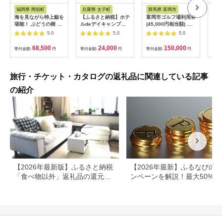
税
税
福岡県 岡垣町
兵庫県 太子町
群馬県 富岡市
長
海を見ながら特上鮨を
【ふるさと納税】ホテ
富岡市ゴルフ場利用券
旅行
堪能！ ぶどうの樹 鮨
ルdeデイキャンプ体
(45,000円相当額) ゴ
運転
屋台ペア お食事券 海
験チケット
ルフ チケット 平日 土
列車
5.0
5.0
5.0
鮮 海 屋台 食事 ペア
【1364991】
日 祝日 プレー券 関東
験 
福岡県 岡垣町
群馬県 首都圏 F20E-
列車
68,500
24,000
150,000
寄付金額:
円
寄付金額:
円
寄付金額:
円
寄付
382
ども
県
旅行・チケット・カタログの返礼品に関連している記事
の紹介
【2026年最新版】ふるさと納税
【2026年最新】ふるなびの
「食べ物以外」返礼品の還元率
ンペーンを解説！最大50%還
ランキング！
も