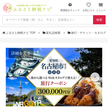
限度額をチェック
お気に入り
メニュー
検索
ふるさと納税ナビ TOP
返礼品検索
旅行・チケット・カタログ
詳細を見る