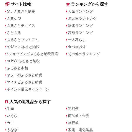
サイト比較
ランキングから探す
楽天ふるさと納税
人気ランキング
ふるなび
還元率ランキング
ふるさとチョイス
家電ランキング
さとふる
高額ランキング
ふるさとプレミアム
一人暮らし
ANAのふるさと納税
食べ物以外
dショッピングふるさと納税百選
その他のランキング
au PAY ふるさと納税
ふるさと本舗
ヤフーのふるさと納税
マイナビふるさと納税
ポイント還元キャンペーン
人気の返礼品から探す
牛肉
定期便
いくら
商品券・金券
カニ
旅行券
うなぎ
家電・電化製品