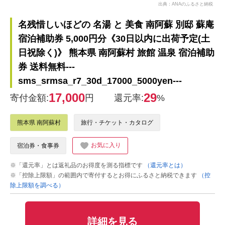
出典：ANAのふるさと納税
名残惜しいほどの 名湯 と 美食 南阿蘇 別邸 蘇庵
宿泊補助券 5,000円分《30日以内に出荷予定(土
日祝除く)》 熊本県 南阿蘇村 旅館 温泉 宿泊補助
券 送料無料---
sms_srmsa_r7_30d_17000_5000yen---
17,000
29
寄付金額:
円
還元率:
%
熊本県 南阿蘇村
旅行・チケット・カタログ
お気に入り
宿泊券・食事券
※「還元率」とは返礼品のお得度を測る指標です
（還元率とは）
※「控除上限額」の範囲内で寄付するとお得にふるさと納税できます
（控
除上限額を調べる）
詳細を見る