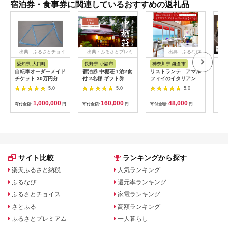
宿泊券・食事券に関連しているおすすめの返礼品
出典：ふるさとチョイ
出典：ふるさとプレミ
出典：ふるなび
ス
アム
愛知県 大口町
長野県 小諸市
神奈川県 鎌倉市
京
自転車オーダーメイド
宿泊券 中棚荘 1泊2食
リストランテ アマル
専門
チケット 30万円分
付 2名様 ギフト券 チ
フィイのイタリアンデ
菜と
【1360365】
ケット 券 宿泊 旅行
ィナーコースA ペア
池】
5.0
5.0
5.0
温泉 食事
券
鳥コ
064
1,000,000
160,000
48,000
寄付金額:
円
寄付金額:
円
寄付金額:
円
寄付
サイト比較
ランキングから探す
楽天ふるさと納税
人気ランキング
ふるなび
還元率ランキング
ふるさとチョイス
家電ランキング
さとふる
高額ランキング
ふるさとプレミアム
一人暮らし