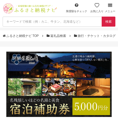
限度額をチェック
お気に入り
メニュー
検索
ふるさと納税ナビ TOP
返礼品検索
旅行・チケット・カタログ
詳細を見る