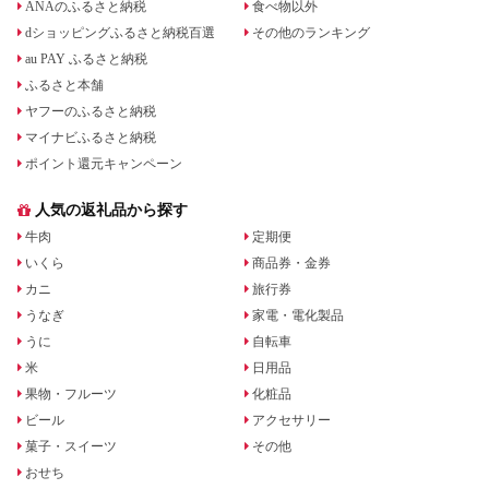
ANAのふるさと納税
食べ物以外
dショッピングふるさと納税百選
その他のランキング
au PAY ふるさと納税
ふるさと本舗
ヤフーのふるさと納税
マイナビふるさと納税
ポイント還元キャンペーン
人気の返礼品から探す
牛肉
定期便
いくら
商品券・金券
カニ
旅行券
うなぎ
家電・電化製品
うに
自転車
米
日用品
果物・フルーツ
化粧品
ビール
アクセサリー
菓子・スイーツ
その他
おせち