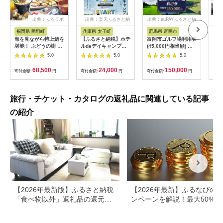
出典：ふるラボ
出典：楽天ふるさと納
出典：auPAYふるさと納
出典
税
税
福岡県 岡垣町
兵庫県 太子町
群馬県 富岡市
長
海を見ながら特上鮨を
【ふるさと納税】ホテ
富岡市ゴルフ場利用券
旅行
堪能！ ぶどうの樹 鮨
ルdeデイキャンプ体
(45,000円相当額) ゴ
運転
屋台ペア お食事券 海
験チケット
ルフ チケット 平日 土
列車
5.0
5.0
5.0
鮮 海 屋台 食事 ペア
【1364991】
日 祝日 プレー券 関東
験 
福岡県 岡垣町
群馬県 首都圏 F20E-
列車
68,500
24,000
150,000
寄付金額:
円
寄付金額:
円
寄付金額:
円
寄付
382
ども
県
旅行・チケット・カタログの返礼品に関連している記事
の紹介
【2026年最新版】ふるさと納税
【2026年最新】ふるなびの
「食べ物以外」返礼品の還元率
ンペーンを解説！最大50%還
ランキング！
も