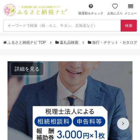
限度額をチェック
お気に入り
メニュー
検索
ふるさと納税ナビ TOP
返礼品検索
旅行・チケット・カタログ
詳細を見る