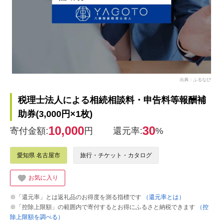
出典：ふるなび
税理士法人による相続相談料・申告料等報酬補
助券(3,000円×1枚)
10,000
30
寄付金額:
円
還元率:
%
愛知県 名古屋市
旅行・チケット・カタログ
お気に入り
※「還元率」とは返礼品のお得度を測る指標です
（還元率とは）
※「控除上限額」の範囲内で寄付するとお得にふるさと納税できます
（控
除上限額を調べる）