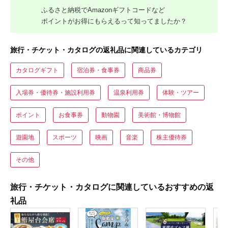
ふるさと納税でAmazonギフトコードなど
ポイントがお得にもらえるって知ってましたか？
旅行・チケット・カタログの返礼品に関連しているカテゴリ
カタログギフト
宿泊券・食事券
商品券
入場券・優待券・施設利用券
温泉利用券
体験・ツアー
ポイント
お食事券
動物園
美術館・博物館
遊園地
スポーツ
映画
音楽
株主優待券
その他
旅行・チケット・カタログに関連しているおすすめの返
礼品