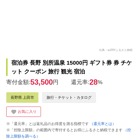
出典：auPAYふるさと納税
宿泊券 長野 別所温泉 15000円 ギフト券 券 チケ
ット クーポン 旅行 観光 宿泊
53,500
28
寄付金額:
円
還元率:
%
長野県 上田市
旅行・チケット・カタログ
お気に入り
※「還元率」とは返礼品のお得度を測る指標です
（還元率とは）
※「控除上限額」の範囲内で寄付するとお得にふるさと納税できます
（控
除上限額を調べる）