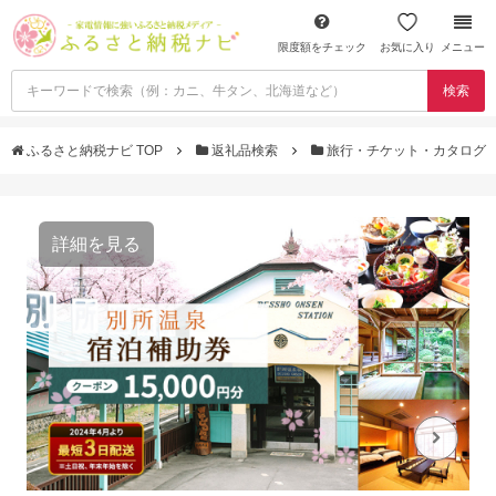
限度額をチェック
お気に入り
メニュー
検索
ふるさと納税ナビ TOP
返礼品検索
旅行・チケット・カタログ
詳細を見る