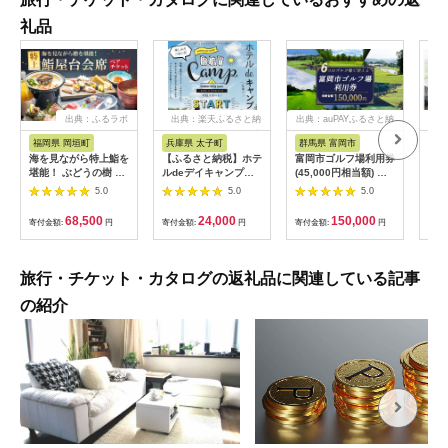
礼品
出典：ふるラボ
出典：楽天ふるさと納
出典：auPAYふるさと納
出典
税
税
福岡県 岡垣町
兵庫県 太子町
群馬県 富岡市
長
海を見ながら特上鮨を
【ふるさと納税】ホテ
富岡市ゴルフ場利用券
旅行
堪能！ ぶどうの樹 鮨
ルdeデイキャンプ体
(45,000円相当額) ゴ
運転
屋台ペア お食事券 海
験チケット
ルフ チケット 平日 土
列車
5.0
5.0
5.0
鮮 海 屋台 食事 ペア
【1364991】
日 祝日 プレー券 関東
験 
福岡県 岡垣町
群馬県 首都圏 F20E-
列車
68,500
24,000
150,000
寄付金額:
円
寄付金額:
円
寄付金額:
円
寄付
382
ども
県
旅行・チケット・カタログの返礼品に関連している記事
の紹介