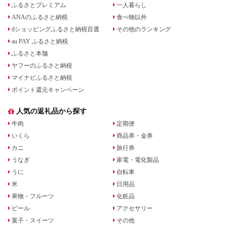
ふるさとプレミアム
一人暮らし
ANAのふるさと納税
食べ物以外
dショッピングふるさと納税百選
その他のランキング
au PAY ふるさと納税
ふるさと本舗
ヤフーのふるさと納税
マイナビふるさと納税
ポイント還元キャンペーン
人気の返礼品から探す
牛肉
定期便
いくら
商品券・金券
カニ
旅行券
うなぎ
家電・電化製品
うに
自転車
米
日用品
果物・フルーツ
化粧品
ビール
アクセサリー
菓子・スイーツ
その他