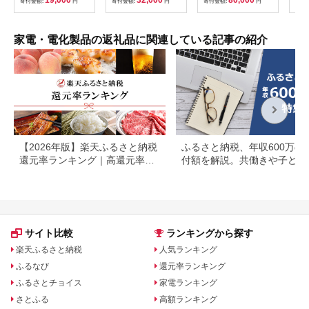
寄付金額:
円
寄付金額:
円
寄付金額:
円
寄付
もり
ひら
季 
暮ら
家電・電化製品の返礼品に関連している記事の紹介
接照
【2026年版】楽天ふるさと納税
ふるさと納税、年収600万の
還元率ランキング｜高還元率返
付額を解説。共働きや子ども
礼品をジャンル別に比較
いる場合も
サイト比較
ランキングから探す
楽天ふるさと納税
人気ランキング
ふるなび
還元率ランキング
ふるさとチョイス
家電ランキング
さとふる
高額ランキング