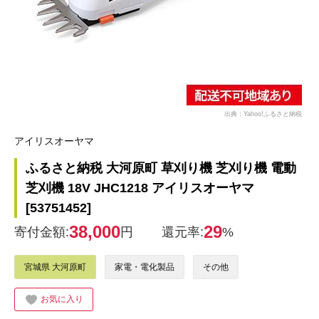
出典：Yahoo!ふるさと納税
アイリスオーヤマ
ふるさと納税 大河原町 草刈り機 芝刈り機 電動
芝刈機 18V JHC1218 アイリスオーヤマ
[53751452]
38,000
29
寄付金額:
円
還元率:
%
宮城県 大河原町
家電・電化製品
その他
お気に入り