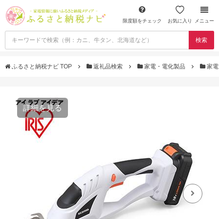
限度額をチェック
お気に入り
メニュー
検索
ふるさと納税ナビ TOP
返礼品検索
家電・電化製品
家電
詳細を見る