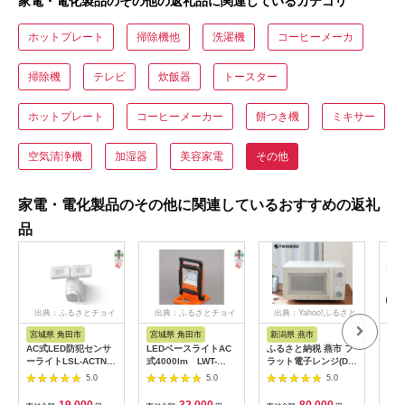
家電・電化製品のその他の返礼品に関連しているカテゴリ
ホットプレート
掃除機他
洗濯機
コーヒーメーカ
掃除機
テレビ
炊飯器
トースター
ホットプレート
コーヒーメーカー
餅つき機
ミキサー
空気清浄機
加湿器
美容家電
その他
家電・電化製品のその他に関連しているおすすめの返礼
品
出典：ふるさとチョイ
出典：ふるさとチョイ
出典：Yahoo!ふるさと
出典
ス
ス
納税
宮城県 角田市
宮城県 角田市
新潟県 燕市
福
AC式LED防犯センサ
LEDベースライトAC
ふるさと納税 燕市 フ
【八
ーライトLSL-ACTN-
式4000lm LWT-
ラット電子レンジ(DR-
気球
1200
4000BA
LD20W)
たイ
5.0
5.0
5.0
co
統工
19,000
32,000
80,000