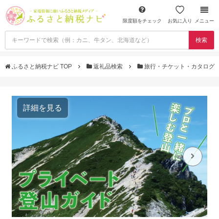
限度額をチェック
お気に入り
メニュー
検索
ふるさと納税ナビ TOP
返礼品検索
旅行・チケット・カタログ
詳細を見る