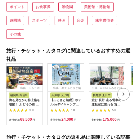
ポイント
お食事券
動物園
美術館・博物館
遊園地
スポーツ
映画
音楽
株主優待券
その他
旅行・チケット・カタログに関連しているおすすめの返
礼品
出典：ふるラボ
出典：楽天ふるさと納
出典：auPAYふるさと納
出
税
税
福岡県 岡垣町
兵庫県 太子町
長野県 上田市
岐
海を見ながら特上鮨を
【ふるさと納税】ホテ
旅行 長野 走る電車の
富士
堪能！ ぶどうの樹 鮨
ルdeデイキャンプ体
運転室に乗れる 貸切
ラブ
屋台ペア お食事券 海
験チケット
列車でお仕事体験 体
円分
5.0
5.0
5.0
鮮 海 屋台 食事 ペア
【1364991】
験 チケット 電車 鉄道
福岡県 岡垣町
列車 サービス 子供 子
68,500
24,000
175,000
寄付金額:
円
寄付金額:
円
寄付金額:
円
寄付
ども こども 家族 長野
県
旅行・チケット・カタログの返礼品に関連している記事