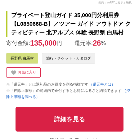
出典：auPAYふるさと納税
プライベート登山ガイド 35,000円分利用券
【L0850668-B】／ツアー ガイド アウトドア ク
ティビティー 北アルプス 体験 長野県 白馬村
135,000
26
寄付金額:
円
還元率:
%
長野県 白馬村
旅行・チケット・カタログ
お気に入り
※「還元率」とは返礼品のお得度を測る指標です
（還元率とは）
※「控除上限額」の範囲内で寄付するとお得にふるさと納税できます
（控
除上限額を調べる）
詳細を見る