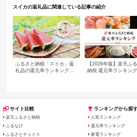
濃厚【UT85】
スイカの返礼品に関連している記事の紹介
【Z91087-uot778】
ふるさと納税「スイカ」返
【2026年版】楽天ふ
礼品の還元率ランキング。
納税 還元率ランキン
おすすめの美味しいスイカ
還元率返礼品をジャン
を紹介
に比較
サイト比較
ランキングから探
楽天ふるさと納税
人気ランキング
ふるなび
還元率ランキング
ふるさとチョイス
家電ランキング