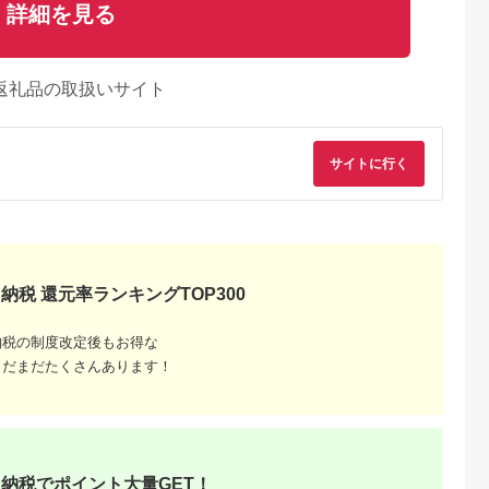
詳細を見る
返礼品の取扱いサイト
サイトに行く
納税 還元率ランキングTOP300
るさとチョイ
出典：ふるさとチョイ
出典：楽天ふるさと納
出典：ふるさとチョ
納税の制度改定後もお得な
ス
ス
税
まだまだたくさんあります！
手市
山形県 村
山形県 尾花沢市
新潟県 新潟市
付】7月上旬
すいか 大玉 7L×1玉入
【ふるさと納税】先行
スイカ 大玉すいか （
小玉すいか
り 令和7年産 山形県
予約 尾花沢産小玉す
祭ばやし ） 秀L 2玉
夏丸チッチ
村山市産 mk-
いか 品種おまかせ ひ
入り 約6～6.9kg×2
5.0
5.0
5.0
5.0
 約2.1kg
suoox12
とりじめ または ピノ
計12Kg以上 大玉 す
0,000
20,000
15,000
12,000
×2玉 [先行予
ガール 3Lサイズ 約
いか フルーツ 果物 2
円
寄付金額:
円
寄付金額:
円
寄付金額:
円
 スイカ 西瓜
2.5kg×3玉 7月中旬~7
玉 新潟 夏フルーツ
納税でポイント大量GET！
 小玉スイ
月下旬頃発送 2026年