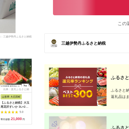
この
典：三越伊勢丹ふるさと納税
三越伊勢丹ふるさと納税
ふるさと
出典：楽天ふるさと納
出典：ふるさとチョイ
出典：ふるさとチョイ
出典：ふ
ふるさと
税
ス
ス
返礼品は
山形県 大石田町
北海道 富良野市
富山県 入善町
秋田県 横
【ふるさと納税】大玉
＜2026年発送＞ヒグ
入善ジャンボ西瓜
【先行受
尾花沢すいか 3L×2玉
マのごちそう(すい
2Lサイズ(14～16kg)
より発送 
入り 2026年産 令和8
か)5L以上 1玉_西瓜
【1311967】
『あきた
5.0
5.0
5.0
年産 送料無料 スイカ
すいか フルーツ 果物
ェ』秋田県産
21,000
15,000
23,000
2
大石田 ja-suo2x3 ※
くだもの 北海道 富良
～2.7kg
寄付金額:
円
寄付金額:
円
寄付金額:
円
寄付金額:
沖縄・離島への配送不
野 人気 おすすめ 送料
約 すいか
ふるさと
可
無料 贈答 ギフト やま
小玉すいか