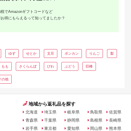
あきた 秋田
産 令和8年産 スイカ
品種 夏果
西瓜 果物 フルーツ こ
ーツ あきた
だま 送料無料 着日指
税でAmazonギフトコードなど
チェ ちっち
定不可 JA※沖縄・離
がお得にもらえるって知ってましたか？
島への配送不可
ゆず
せとか
文旦
ポンカン
りんご
梨
るさと納
もも
さくらんぼ
びわ
ぶどう
巨峰
その他
地域から返礼品を探す
北海道
埼玉県
岐阜県
鳥取県
佐賀県
青森県
千葉県
静岡県
島根県
長崎県
岩手県
東京都
愛知県
岡山県
熊本県