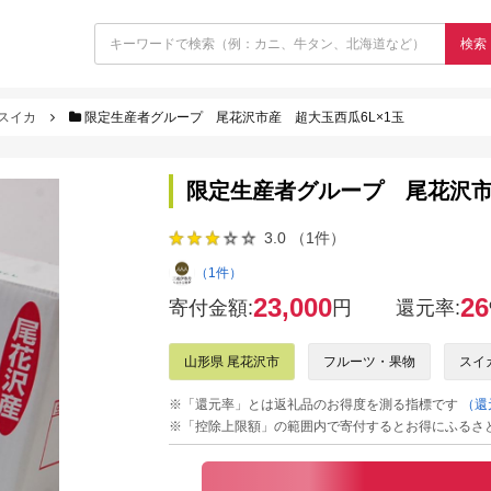
検索
スイカ
限定生産者グループ 尾花沢市産 超大玉西瓜6L×1玉
限定生産者グループ 尾花沢市
3.0 （1件）
（1件）
23,000
26
寄付金額:
円
還元率:
山形県 尾花沢市
フルーツ・果物
スイ
※「還元率」とは返礼品のお得度を測る指標です
（還
※「控除上限額」の範囲内で寄付するとお得にふるさ