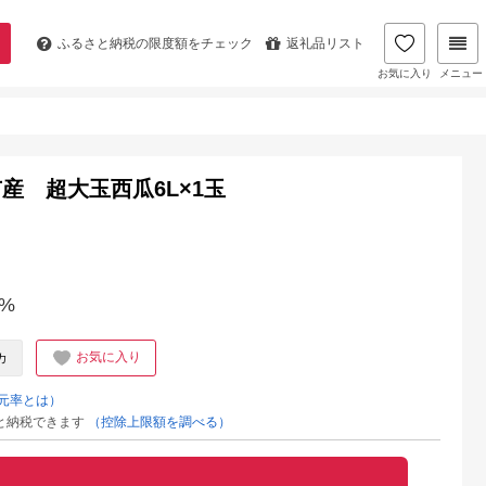
ふるさと納税の
限度額をチェック
返礼品リスト
お気に入り
メニュー
産 超大玉西瓜6L×1玉
%
お気に入り
カ
元率とは）
と納税できます
（控除上限額を調べる）