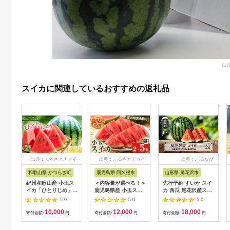
出
スイカに関連しているおすすめの返礼品
出典：ふるさとチョイ
出典：ふるさとチョイ
出典：ふるなび
ス
ス
和歌山県 かつらぎ町
鹿児島県 阿久根市
山形県 尾花沢市
紀州和歌山産 小玉ス
＜内容量が選べる！＞
先行予約 すいか スイ
イカ「ひとりじめ」 1
鹿児島県産 小玉スイ
カ 西瓜 尾花沢産スイ
玉【2027年5月下旬
カ(2～5玉) 国産 果物
カ 2Lサイズ 約7kg×2
5.0
5.0
5.0
頃〜6月下旬頃に順次
スイカ すいか 西瓜 フ
玉 7月下旬～8月中旬
10,000
12,000
18,000
発送】夏 すいか 果物
ルーツ スイーツ スム
頃発送 尾花沢 令和8
寄付金額:
円
寄付金額:
円
寄付金額:
円
フルーツ 関西 和歌山
ージー ジュース 期間
年産 2026年産 観光物
県 おいしい 完熟 甘い
限定【松永青果】
産 kb-su2xx2