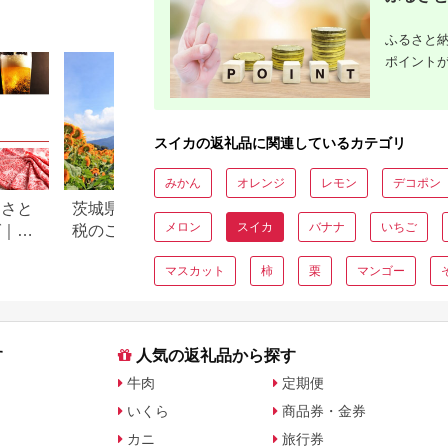
べすいか
カ 甘い 
【1519714】
オリジナル
物 夏フル
ふるさと納
夏丸 チッ
ポイント
ぇ]
スイカの返礼品に関連しているカテゴリ
みかん
オレンジ
レモン
デコポン
るさと
茨城県筑西市のふるさと納
熊本県益城町のふ
メロン
スイカ
バナナ
いちご
グ｜高
税のご紹介
税のご紹介
ル別
マスカット
柿
栗
マンゴー
す
人気の返礼品から探す
牛肉
定期便
いくら
商品券・金券
カニ
旅行券