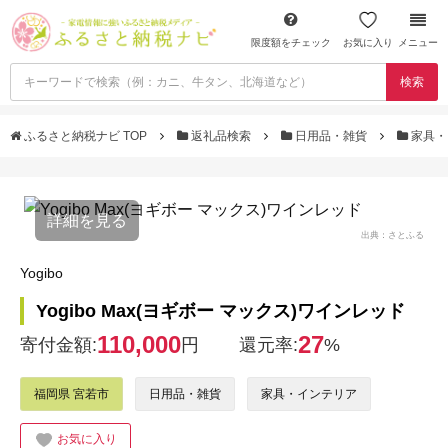
限度額をチェック
お気に入り
メニュー
検索
ふるさと納税ナビ TOP
返礼品検索
日用品・雑貨
家具・
詳細を見る
出典：さとふる
Yogibo
Yogibo Max(ヨギボー マックス)ワインレッド
110,000
27
寄付金額:
円
還元率:
%
福岡県 宮若市
日用品・雑貨
家具・インテリア
お気に入り