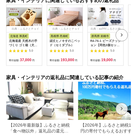
家具・インテリアに関連しているおすすめの返礼品
出典：ふるさとチョイ
出典：ふるさとチョイ
出典：auPAYふるさと納
ス
ス
税
北海道 厚真町
島根県 邑南町
群馬県 前橋市
大
北海道産 天然木の手
頑丈ヒノキすのこベッ
R4-76-1 ビーズクッシ
カー
づくり ゴミ箱（犬の
ド（セミダブル）
ョン【同色3個セッ
4.
肉球）《厚真町》【木
ト】アナリア（大ビー
厚手
5.0
5.0
5.0
工房TANAKA】 ごみ
ズ）【ブラウン】｜ビ
26
箱 ゴミ箱 木製 天然木
ーズ 大ビーズ クッシ
日本
37,000
193,000
19,000
寄付金額:
円
寄付金額:
円
寄付金額:
円
寄付
日用品 雑貨 犬 北海道
ョン 枕 まくら 背あて
ハンドメイド インテ
足置き お昼寝枕 腰当
リア [AXAU015]
やわらかい 心地よい
37000円
気持ちいい しっとり
家具・インテリアの返礼品に関連している記事の紹介
ふわふわ リラックス
座り心地 体圧分散 妊
婦 子ども ソファ 座い
す のびのび 快適 ふん
わり 疲れない 体圧分
散
【2026年最新版】ふるさと納税
【2026年】ふるさと納税100
「食べ物以外」返礼品の還元率
円の寄付でもらえるおすすめ
ランキング！
礼品！