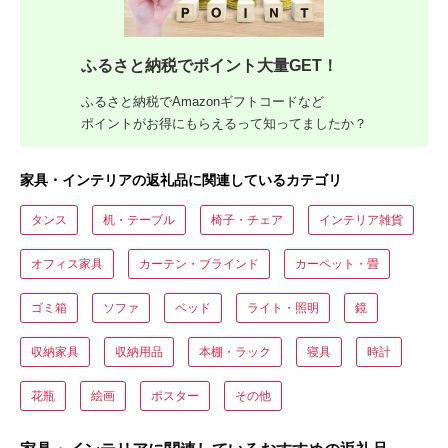
ふるさと納税でポイント大量GET！
ふるさと納税でAmazonギフトコードなど
ポイントがお得にもらえるって知ってましたか？
家具・インテリアの返礼品に関連しているカテゴリ
タンス
机・テーブル
椅子・チェア
インテリア雑貨
オフィス家具
カーテン・ブラインド
カーペット・畳
ゴミ箱
ソファ
ベッド
ライト・照明
鏡
収納家具
収納用品
本棚・ラック
寝具
時計
花瓶
絵画
ポスター
その他