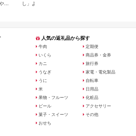
や子
し」よかったもの特集。お
り」返礼品特集！
すすめ返礼品を紹介
キングも紹介
す
人気の返礼品から探す
牛肉
定期便
いくら
商品券・金券
カニ
旅行券
うなぎ
家電・電化製品
うに
自転車
米
日用品
果物・フルーツ
化粧品
ビール
アクセサリー
菓子・スイーツ
その他
おせち