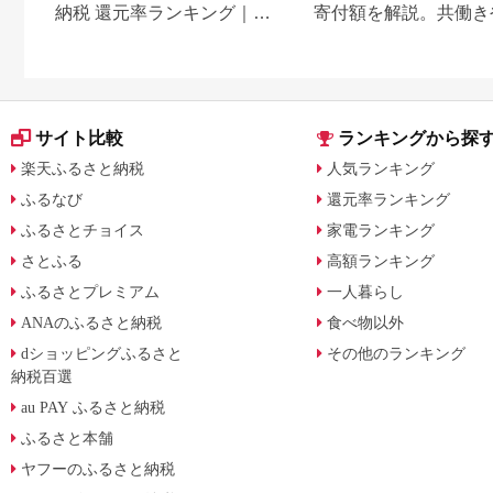
納税 還元率ランキング｜高
寄付額を解説。共働き
還元率返礼品をジャンル別
どもがいる場合も
に比較
サイト比較
ランキングから探
楽天ふるさと納税
人気ランキング
ふるなび
還元率ランキング
ふるさとチョイス
家電ランキング
さとふる
高額ランキング
ふるさとプレミアム
一人暮らし
ANAのふるさと納税
食べ物以外
dショッピングふるさと
その他のランキング
納税百選
au PAY ふるさと納税
ふるさと本舗
ヤフーのふるさと納税