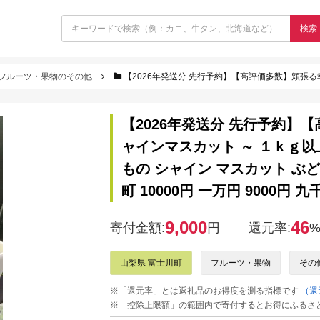
検索
フルーツ・果物のその他
【2026年発送分 先行予約】【高評価多数】頬張る幸福感 ～緑の宝石・ シャインマスカット ～ １ｋｇ以上（２
【2026年発送分 先行予約】
ャインマスカット ～ １ｋｇ以
もの シャイン マスカット ぶど
町 10000円 一万円 9000円 九
9,000
46
寄付金額:
円
還元率:
山梨県 富士川町
フルーツ・果物
その
※「還元率」とは返礼品のお得度を測る指標です
（還
※「控除上限額」の範囲内で寄付するとお得にふるさ