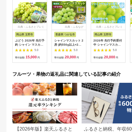
出典：ふるさとプレミ
出典：ふるなび
出典：ふるさとプレミ
アム
アム
岡山県 玉野市
青森県 つがる市
岡山県 玉野市
ぶどう 2026年 先行予
シャインマスカット 2
2026年 先行予約受付
約 シャイン マスカッ
房 (約550g以上×2房)
中 シャインマスカッ
ト 晴王 約700g×1房
糖度18度以上｜つが
ト晴王1房 約550g 岡
5.0
5.0
5.0
ブドウ 葡萄 岡山県産
る市産 種なし ぶどう
山県産 種無し 皮ごと
15,000
20,000
20,000
国産 フルーツ 果物 ギ
フルーツ 果物 贈答 青
食べる みずみずしい
寄付金額:
円
寄付金額:
円
寄付金額:
円
フト 食後 デザート 大
森 つがる市 藤農園
甘い フレッシュ 瀬戸
粒 高糖度 種なし 皮ご
2026年産 令和8年農
内 晴れの国 おかやま
と おやつ
福連携 [0965]
果物大国 ハレノフル
フルーツ・果物の返礼品に関連している記事の紹介
ーツ
【2026年版】楽天ふるさと
ふるさと納税、年収60