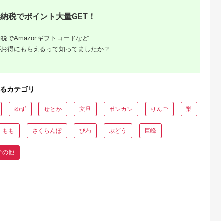
納税でポイント大量GET！
税でAmazonギフトコードなど
Lふるさと納税
出典：ふるさとプレミ
出典：ふるさとチョイ
出典：ふるさとプレ
がお得にもらえるって知ってましたか？
アム
ス
ア
形市
岡山県 里庄町
岡山県 里庄町
宮崎県 小林市
大粒シャイ
【2026年先行予約】
ぶどう 2026年 先行予
【産直もぎたて】シ
ト 1kg以
ぶどう 岡山県産 たた
約 クイーンニーナ 2
インマスカット 1.2k
【令和7年産先
らみねらる シャイン
～3房 約1.2kg ブドウ
程度（果実 くだもの
5.0
5.0
5.0
5.0
るカテゴリ
24-763
マスカット 1房(約
葡萄 岡山 国産 フルー
フルーツ ブドウ マス
8,000
13,000
17,000
12,000
650g) 《2026年8月下
ツ 果物
カット 贈答用 限定）
円
寄付金額:
円
寄付金額:
円
寄付金額:
円
旬-10月下旬頃出荷》
ゆず
せとか
文旦
ポンカン
りんご
梨
葡萄 ブドウ フルーツ
果物 スイーツ 数量限
定 期間限定 岡山 里庄
もも
さくらんぼ
びわ
ぶどう
巨峰
町
その他
「訳あ