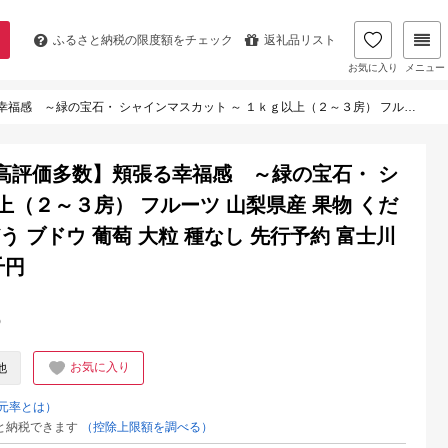
ふるさと納税の
限度額をチェック
返礼品リスト
お気に入り
メニュー
～３房） フルーツ 山梨県産 果物 くだもの シャイン マスカット ぶどう ブドウ 葡萄 大粒 種なし 先行予約 富士川町 10000円 一万円 9000円 九千円
【高評価多数】頬張る幸福感 ～緑の宝石・ シ
上（２～３房） フルーツ 山梨県産 果物 くだ
う ブドウ 葡萄 大粒 種なし 先行予約 富士川
千円
%
お気に入り
他
元率とは）
と納税できます
（控除上限額を調べる）