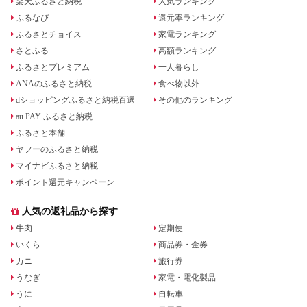
楽天ふるさと納税
人気ランキング
ふるなび
還元率ランキング
ふるさとチョイス
家電ランキング
さとふる
高額ランキング
ふるさとプレミアム
一人暮らし
ANAのふるさと納税
食べ物以外
dショッピングふるさと納税百選
その他のランキング
au PAY ふるさと納税
ふるさと本舗
ヤフーのふるさと納税
マイナビふるさと納税
ポイント還元キャンペーン
人気の返礼品から探す
牛肉
定期便
いくら
商品券・金券
カニ
旅行券
うなぎ
家電・電化製品
うに
自転車