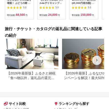
堪能！ ぶどうの樹 鮨
ルdeデイキャンプ体
(45,000円相当額) ゴ
運転
屋台ペア お食事券 海
験チケット
ルフ チケット 平日 土
列車
5.0
5.0
5.0
鮮 海 屋台 食事 ペア
【1364991】
日 祝日 プレー券 関東
験 
福岡県 岡垣町
群馬県 首都圏 F20E-
列車
68,500
24,000
150,000
寄付金額:
円
寄付金額:
円
寄付金額:
円
寄付
382
ども
県
旅行・チケット・カタログの返礼品に関連している記事
の紹介
【2026年最新版】ふるさと納税
【2026年最新】ふるなびの
「食べ物以外」返礼品の還元率
ンペーンを解説！最大50%還
ランキング！
も
サイト比較
ランキングから探す