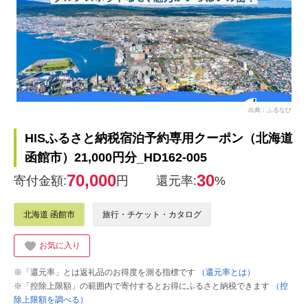
出典：ふるなび
HISふるさと納税宿泊予約専用クーポン（北海道
函館市）21,000円分_HD162-005
70,000
30
寄付金額:
円
還元率:
%
北海道 函館市
旅行・チケット・カタログ
お気に入り
※「還元率」とは返礼品のお得度を測る指標です
（還元率とは）
※「控除上限額」の範囲内で寄付するとお得にふるさと納税できます
（控
除上限額を調べる）