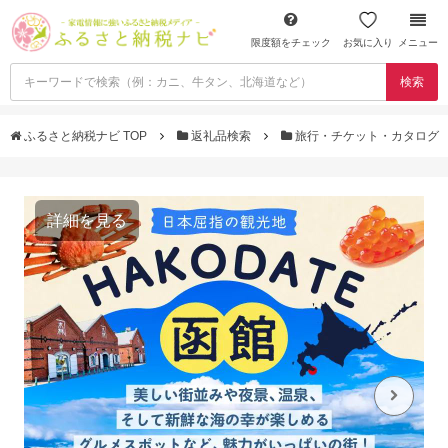
限度額をチェック
お気に入り
メニュー
検索
ふるさと納税ナビ TOP
返礼品検索
旅行・チケット・カタログ
詳細を見る