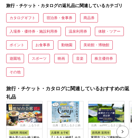
旅行・チケット・カタログの返礼品に関連しているカテゴリ
カタログギフト
宿泊券・食事券
商品券
入場券・優待券・施設利用券
温泉利用券
体験・ツアー
ポイント
お食事券
動物園
美術館・博物館
遊園地
スポーツ
映画
音楽
株主優待券
その他
旅行・チケット・カタログに関連しているおすすめの返
礼品
出典：ふるラボ
出典：楽天ふるさと納
出典：auPAYふるさと納
出典
税
税
福岡県 岡垣町
兵庫県 太子町
群馬県 富岡市
長
海を見ながら特上鮨を
【ふるさと納税】ホテ
富岡市ゴルフ場利用券
旅行