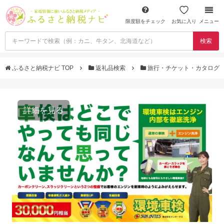
限度額をチェック
お気に入り
メニュー
検索
ふるさと納税ナビ TOP
返礼品検索
旅行・チケット・カタログ
詳細を見る