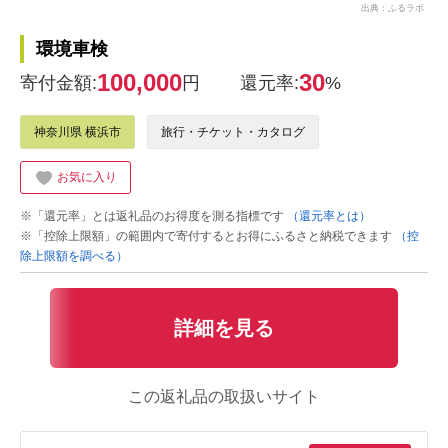
出典：ふるラボ
環境車検
100,000
30
寄付金額:
円
還元率:
%
神奈川県 横浜市
旅行・チケット・カタログ
お気に入り
※「還元率」とは返礼品のお得度を測る指標です
（還元率とは）
※「控除上限額」の範囲内で寄付するとお得にふるさと納税できます
（控
除上限額を調べる）
詳細を見る
この返礼品の取扱いサイト