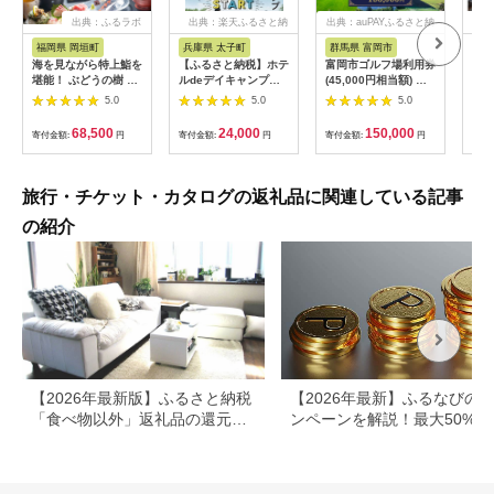
出典：ふるラボ
出典：楽天ふるさと納
出典：auPAYふるさと納
出典
税
税
福岡県 岡垣町
兵庫県 太子町
群馬県 富岡市
長
海を見ながら特上鮨を
【ふるさと納税】ホテ
富岡市ゴルフ場利用券
旅行
堪能！ ぶどうの樹 鮨
ルdeデイキャンプ体
(45,000円相当額) ゴ
運転
屋台ペア お食事券 海
験チケット
ルフ チケット 平日 土
列車
5.0
5.0
5.0
鮮 海 屋台 食事 ペア
【1364991】
日 祝日 プレー券 関東
験 
福岡県 岡垣町
群馬県 首都圏 F20E-
列車
68,500
24,000
150,000
寄付金額:
円
寄付金額:
円
寄付金額:
円
寄付
382
ども
県
旅行・チケット・カタログの返礼品に関連している記事
の紹介
【2026年最新版】ふるさと納税
【2026年最新】ふるなびの
「食べ物以外」返礼品の還元率
ンペーンを解説！最大50%還
ランキング！
も