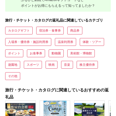
ポイントがお得にもらえるって知ってましたか？
旅行・チケット・カタログの返礼品に関連しているカテゴリ
カタログギフト
宿泊券・食事券
商品券
入場券・優待券・施設利用券
温泉利用券
体験・ツアー
ポイント
お食事券
動物園
美術館・博物館
遊園地
スポーツ
映画
音楽
株主優待券
その他
旅行・チケット・カタログに関連しているおすすめの返
礼品