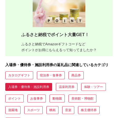
ふるさと納税でポイント大量GET！
ふるさと納税でAmazonギフトコードなど
ポイントがお得にもらえるって知ってましたか？
入場券・優待券・施設利用券の返礼品に関連しているカテゴリ
カタログギフト
宿泊券・食事券
商品券
入場券・優待券・施設利用券
温泉利用券
体験・ツアー
ポイント
お食事券
動物園
美術館・博物館
遊園地
スポーツ
映画
音楽
株主優待券