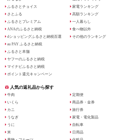
ふるさとチョイス
家電ランキング
さとふる
高額ランキング
ふるさとプレミアム
一人暮らし
ANAのふるさと納税
食べ物以外
dショッピングふるさと納税百選
その他のランキング
au PAY ふるさと納税
ふるさと本舗
ヤフーのふるさと納税
マイナビふるさと納税
ポイント還元キャンペーン
人気の返礼品から探す
牛肉
定期便
いくら
商品券・金券
カニ
旅行券
うなぎ
家電・電化製品
うに
自転車
米
日用品
果物・フルーツ
化粧品