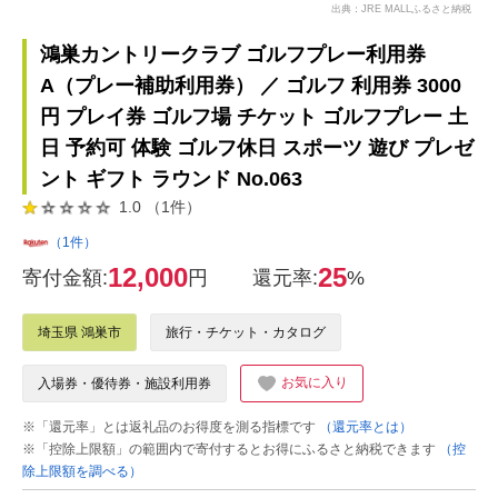
出典：JRE MALLふるさと納税
鴻巣カントリークラブ ゴルフプレー利用券
A（プレー補助利用券） ／ ゴルフ 利用券 3000
円 プレイ券 ゴルフ場 チケット ゴルフプレー 土
日 予約可 体験 ゴルフ休日 スポーツ 遊び プレゼ
ント ギフト ラウンド No.063
1.0 （1件）
（1件）
12,000
25
寄付金額:
円
還元率:
%
埼玉県 鴻巣市
旅行・チケット・カタログ
お気に入り
入場券・優待券・施設利用券
※「還元率」とは返礼品のお得度を測る指標です
（還元率とは）
※「控除上限額」の範囲内で寄付するとお得にふるさと納税できます
（控
除上限額を調べる）