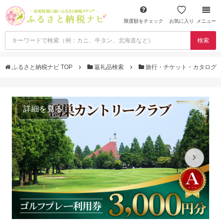
限度額をチェック
お気に入り
メニュー
検索
ふるさと納税ナビ TOP
返礼品検索
旅行・チケット・カタログ
詳細を見る