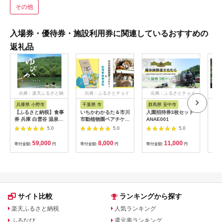
その他
入場券・優待券・施設利用券に関連しているおすすめの
返礼品
出典：楽天ふるさと納
出典：ふるさとチョイ
出典：ふるさとチョイ
出
税
ス
ス
兵庫県 小野市
千葉県 市
群馬県 安中市
静
【ふるさと納税】食事
いちかわかるた＆市川
入園招待券3枚セット
熱川
券 兵庫 白雲谷 温泉
市動植物園ペアチケッ
ANAE001
園 
ゆぴか 入浴券 10枚＋
ト 【12203-0196】
／ 
5.0
5.0
5.0
お食事券 (1,000円)
ット
10枚 セット 旅行 旅
59,000
8,000
11,000
寄付金額:
円
寄付金額:
円
寄付金額:
円
寄付
温泉旅行 スパ サウナ
岩盤浴 マッサージ エ
ステ 体験 体験型 子供
大人 チケット 券 ギフ
ト券 ギフト 贈答 レス
トラン 健康 美容 兵庫
県 小野市
サイト比較
ランキングから探す
楽天ふるさと納税
人気ランキング
ふるなび
還元率ランキング