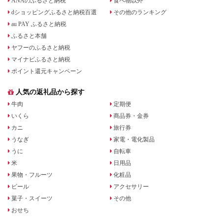
ANAのふるさと納税
食べ物以外
dショッピングふるさと納税百選
その他のランキング
au PAY ふるさと納税
ふるさと本舗
ヤフーのふるさと納税
マイナビふるさと納税
ポイント還元キャンペーン
人気の返礼品から探す
牛肉
定期便
いくら
商品券・金券
カニ
旅行券
うなぎ
家電・電化製品
うに
自転車
米
日用品
果物・フルーツ
化粧品
ビール
アクセサリー
菓子・スイーツ
その他
おせち