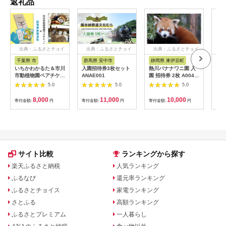
返礼品
出典：ふるさとチョイ
出典：ふるさとチョイ
出典：ふるさとチョイ
ス
ス
ス
千葉県 市
群馬県 安中市
静岡県 東伊豆町
沖
いちかわかるた＆市川
入園招待券3枚セット
熱川バナナワニ園 入
アー
市動植物園ペアチケッ
ANAE001
園 招待券 2枚 A004
施設
ト 【12203-0196】
／ 熱帯 動植物園 チケ
5.0
5.0
5.0
ット 静岡県 東伊豆町
8,000
11,000
10,000
寄付金額:
円
寄付金額:
円
寄付金額:
円
寄付
サイト比較
ランキングから探す
楽天ふるさと納税
人気ランキング
ふるなび
還元率ランキング
ふるさとチョイス
家電ランキング
さとふる
高額ランキング
ふるさとプレミアム
一人暮らし