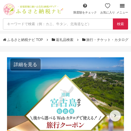
限度額をチェック
お気に入り
メニュー
検索
ふるさと納税ナビ TOP
返礼品検索
旅行・チケット・カタログ
詳細を見る