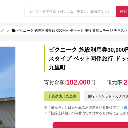
検索
ログ
ピクニーク 施設利用券30,000円分 チケット 施設 貸切コテージ テラスハウ
ピクニーク 施設利用券30,00
スタイプ ペット同伴旅行 ドッ
九里町
102,000
2
寄付金額:
円
還元率:
千葉県 九十九里町
旅行・チケット・カタロ
※「還元率」とは返礼品のお得度を測る指標です
（還
※「控除上限額」の範囲内で寄付するとお得にふるさ