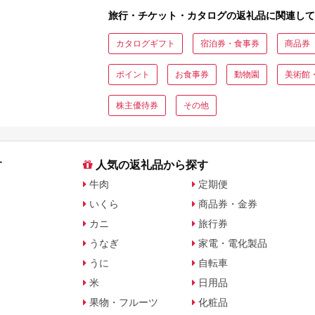
ト・公式グッズを徹底解説
旅行・チケット・カタログの返礼品に関連して
カタログギフト
宿泊券・食事券
商品券
ポイント
お食事券
動物園
美術館
株主優待券
その他
す
人気の返礼品から探す
牛肉
定期便
いくら
商品券・金券
カニ
旅行券
うなぎ
家電・電化製品
うに
自転車
米
日用品
果物・フルーツ
化粧品