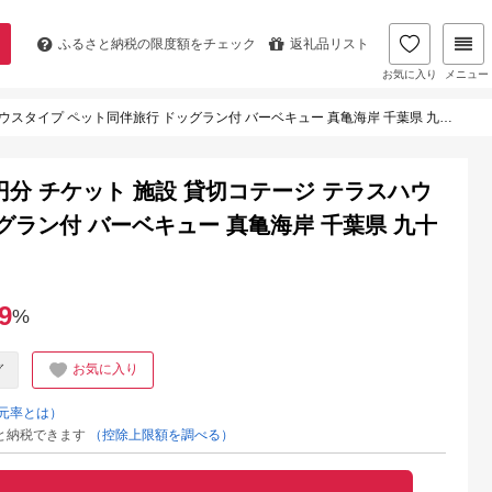
ふるさと納税の
限度額をチェック
返礼品リスト
お気に入り
メニュー
スタイプ ペット同伴旅行 ドッグラン付 バーベキュー 真亀海岸 千葉県 九十九里町
0円分 チケット 施設 貸切コテージ テラスハウ
グラン付 バーベキュー 真亀海岸 千葉県 九十
9
%
お気に入り
グ
元率とは）
と納税できます
（控除上限額を調べる）