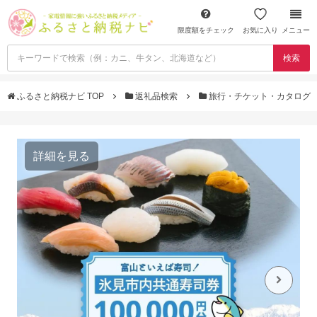
限度額をチェック
お気に入り
メニュー
検索
ふるさと納税ナビ TOP
返礼品検索
旅行・チケット・カタログ
詳細を見る