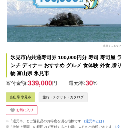
出典：ふるなび
氷見市内共通寿司券 100,000円分 寿司 寿司屋 ラ
ンチ ディナー おすすめ グルメ 食体験 外食 贈り
物 富山県 氷見市
339,000
30
寄付金額:
円
還元率:
%
富山県 氷見市
旅行・チケット・カタログ
お気に入り
※「還元率」とは返礼品のお得度を測る指標です
（還元率とは）
※「控除上限額」の範囲内で寄付するとお得にふるさと納税できます
（控