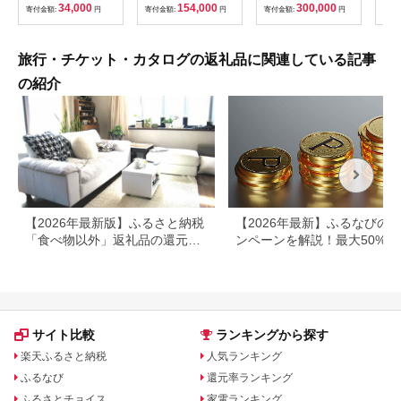
ケア リラクゼーショ
ト 利用券 ペア 体験
群馬県 首都圏 F20E-
34,000
154,000
300,000
寄付金額:
円
寄付金額:
円
寄付金額:
円
寄付
ン 施設 宿泊 家族連れ
乗馬 初心者歓迎〔P-
350
長野県 塩尻市
100〕
旅行・チケット・カタログの返礼品に関連している記事
の紹介
【2026年最新版】ふるさと納税
【2026年最新】ふるなびの
「食べ物以外」返礼品の還元率
ンペーンを解説！最大50%還
ランキング！
も
サイト比較
ランキングから探す
楽天ふるさと納税
人気ランキング
ふるなび
還元率ランキング
ふるさとチョイス
家電ランキング