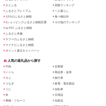
さとふる
高額ランキング
ふるさとプレミアム
一人暮らし
ANAのふるさと納税
食べ物以外
dショッピングふるさと納税百選
その他のランキング
au PAY ふるさと納税
ふるさと本舗
ヤフーのふるさと納税
マイナビふるさと納税
ポイント還元キャンペーン
人気の返礼品から探す
牛肉
定期便
いくら
商品券・金券
カニ
旅行券
うなぎ
家電・電化製品
うに
自転車
米
日用品
果物・フルーツ
化粧品