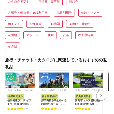
カタログギフト
宿泊券・食事券
商品券
入場券・優待券・施設利用券
温泉利用券
体験・ツアー
ポイント
お食事券
動物園
美術館・博物館
遊園地
スポーツ
映画
音楽
株主優待券
その他
旅行・チケット・カタログに関連しているおすすめの返
礼品
出典：auPAYふるさと納
出典：auPAYふるさと納
出典：auPAYふるさと納
税
税
税
長野県 塩尻市
栃木県 那須町
群馬県 富岡市
三
信州健康ランド ギフ
那須高原を馬とめぐる
富岡市ゴルフ場利用券
34
ト券（1000円券×9
2時間のホーストレッ
(90,000円相当額) ゴ
はら
枚） | 信州健康ランド
キング 外乗ペア利用
ルフ チケット 平日 土
肉御
5.0
5.0
5.0
サウナ 大浴場 ボディ
券【平日限定】チケッ
日 祝日 プレー券 関東
食事