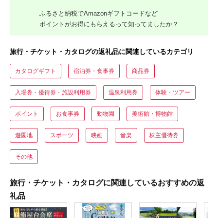
ふるさと納税でAmazonギフトコードなど
ポイントがお得にもらえるって知ってましたか？
旅行・チケット・カタログの返礼品に関連しているカテゴリ
カタログギフト
宿泊券・食事券
商品券
入場券・優待券・施設利用券
温泉利用券
体験・ツアー
ポイント
お食事券
動物園
美術館・博物館
遊園地
スポーツ
映画
音楽
株主優待券
その他
旅行・チケット・カタログに関連しているおすすめの返
礼品