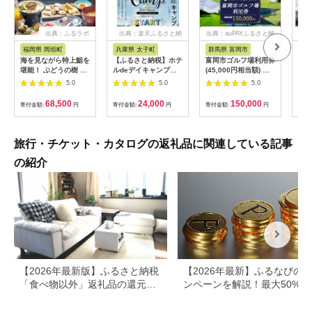
出典：ふるラボ
出典：楽天ふるさと納
出典：auPAYふるさと納
出典
税
税
福岡県 岡垣町
兵庫県 太子町
群馬県 富岡市
長
海を見ながら特上鮨を
【ふるさと納税】ホテ
富岡市ゴルフ場利用券
旅行
堪能！ ぶどうの樹 鮨
ルdeデイキャンプ体
(45,000円相当額) ゴ
運転
屋台ペア お食事券 海
験チケット
ルフ チケット 平日 土
列車
5.0
5.0
5.0
鮮 海 屋台 食事 ペア
【1364991】
日 祝日 プレー券 関東
験 
福岡県 岡垣町
群馬県 首都圏 F20E-
列車
68,500
24,000
150,000
寄付金額:
円
寄付金額:
円
寄付金額:
円
寄付
382
ども
県
旅行・チケット・カタログの返礼品に関連している記事
の紹介
【2026年最新版】ふるさと納税
【2026年最新】ふるなびの
「食べ物以外」返礼品の還元率
ンペーンを解説！最大50%還
ランキング！
も