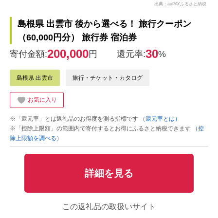
出典：auPAYふるさと納税
島根県 出雲市 後から選べる！ 旅行クーポン
（60,000円分） 旅行券 宿泊券
200,000
30
寄付金額:
円
還元率:
%
島根県 出雲市
旅行・チケット・カタログ
お気に入り
※「還元率」とは返礼品のお得度を測る指標です
（還元率とは）
※「控除上限額」の範囲内で寄付するとお得にふるさと納税できます
（控
除上限額を調べる）
詳細を見る
この返礼品の取扱いサイト