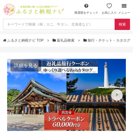
限度額をチェック
お気に入り
メニュー
検索
ふるさと納税ナビ TOP
返礼品検索
旅行・チケット・カタログ
詳細を見る