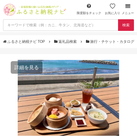
限度額をチェック
お気に入り
メニュー
検索
ふるさと納税ナビ TOP
返礼品検索
旅行・チケット・カタログ
詳細を見る