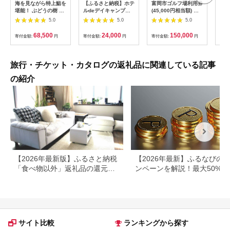
海を見ながら特上鮨を
【ふるさと納税】ホテ
富岡市ゴルフ場利用券
旅行
堪能！ ぶどうの樹 鮨
ルdeデイキャンプ体
(45,000円相当額) ゴ
運転
屋台ペア お食事券 海
験チケット
ルフ チケット 平日 土
列車
5.0
5.0
5.0
鮮 海 屋台 食事 ペア
【1364991】
日 祝日 プレー券 関東
験 
福岡県 岡垣町
群馬県 首都圏 F20E-
列車
68,500
24,000
150,000
寄付金額:
円
寄付金額:
円
寄付金額:
円
寄付
382
ども
県
旅行・チケット・カタログの返礼品に関連している記事
の紹介
【2026年最新版】ふるさと納税
【2026年最新】ふるなびの
「食べ物以外」返礼品の還元率
ンペーンを解説！最大50%還
ランキング！
も
サイト比較
ランキングから探す