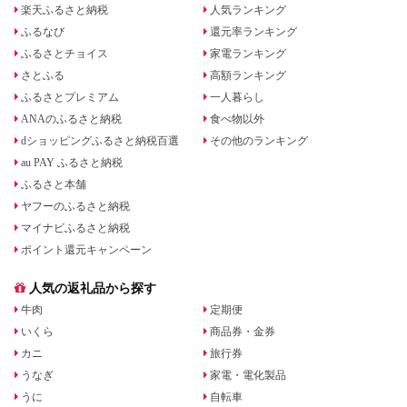
楽天ふるさと納税
人気ランキング
ふるなび
還元率ランキング
ふるさとチョイス
家電ランキング
さとふる
高額ランキング
ふるさとプレミアム
一人暮らし
ANAのふるさと納税
食べ物以外
dショッピングふるさと納税百選
その他のランキング
au PAY ふるさと納税
ふるさと本舗
ヤフーのふるさと納税
マイナビふるさと納税
ポイント還元キャンペーン
人気の返礼品から探す
牛肉
定期便
いくら
商品券・金券
カニ
旅行券
うなぎ
家電・電化製品
うに
自転車