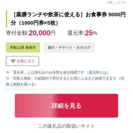
出典：ふるラボ
［薬膳ランチや飲茶に使える］お食事券 5000円
分（1000円券×5枚）
20,000
25
寄付金額:
円
還元率:
%
和歌山県 海南市
旅行・チケット・カタログ
お気に入り
※「還元率」とは返礼品のお得度を測る指標です
（還元率とは）
※「控除上限額」の範囲内で寄付するとお得にふるさと納税できます
（控
除上限額を調べる）
詳細を見る
この返礼品の取扱いサイト