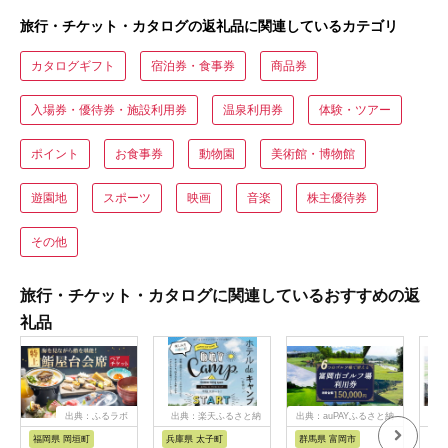
旅行・チケット・カタログの返礼品に関連しているカテゴリ
カタログギフト
宿泊券・食事券
商品券
入場券・優待券・施設利用券
温泉利用券
体験・ツアー
ポイント
お食事券
動物園
美術館・博物館
遊園地
スポーツ
映画
音楽
株主優待券
その他
旅行・チケット・カタログに関連しているおすすめの返
礼品
出典：ふるラボ
出典：楽天ふるさと納
出典：auPAYふるさと納
出典
税
税
福岡県 岡垣町
兵庫県 太子町
群馬県 富岡市
長