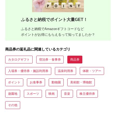
ふるさと納税でポイント大量GET！
ふるさと納税でAmazonギフトコードなど
ポイントがお得にもらえるって知ってましたか？
商品券の返礼品に関連しているカテゴリ
カタログギフト
宿泊券・食事券
商品券
入場券・優待券・施設利用券
温泉利用券
体験・ツアー
ポイント
お食事券
動物園
美術館・博物館
遊園地
スポーツ
映画
音楽
株主優待券
その他