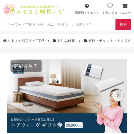
限度額をチェック
お気に入り
メニュー
検索
ふるさと納税ナビ TOP
返礼品検索
旅行・チケット・カタログ
詳細を見る