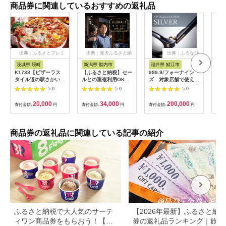
商品券に関連しているおすすめの返礼品
出典：ふるさとプレミ
出典：楽天ふるさと納
出典：ふるなび
アム
税
茨城県 境町
新潟県 胎内市
福井県 鯖江市
山
K1738【ピザーラス
【ふるさと納税】セー
999.9/フォーナイン
商品
タイル道の駅さかい店
ルとの重複利用OK
ズ 対象店舗で使える
ナシ
限定】ピザーラ利用券
10,000円相当オーダ
眼鏡引換券（6万円相
し 
5.0
5.0
5.0
(6,000円相当)
ーシャツお仕立券【ビ
当）Silver np m [N-
ッグヴィジョン】
11401]
20,000
34,000
200,000
寄付金額:
円
寄付金額:
円
寄付金額:
円
寄付
商品券の返礼品に関連している記事の紹介
ふるさと納税で大人気のサーテ
【2026年最新】ふるさと納税
ィワン商品券をもらおう！【静
券の返礼品ランキング｜旅行