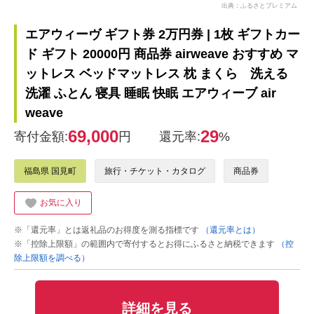
出典：ふるさとプレミアム
エアウィーヴ ギフト券 2万円券 | 1枚 ギフトカー
ド ギフト 20000円 商品券 airweave おすすめ マ
ットレス ベッドマットレス 枕 まくら 洗える
洗濯 ふとん 寝具 睡眠 快眠 エアウィーブ air
weave
69,000
29
寄付金額:
円
還元率:
%
福島県 国見町
旅行・チケット・カタログ
商品券
お気に入り
※「還元率」とは返礼品のお得度を測る指標です
（還元率とは）
※「控除上限額」の範囲内で寄付するとお得にふるさと納税できます
（控
除上限額を調べる）
詳細を見る