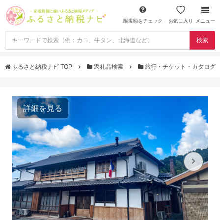
限度額をチェック
お気に入り
メニュー
検索
ふるさと納税ナビ TOP
返礼品検索
旅行・チケット・カタログ
詳細を見る