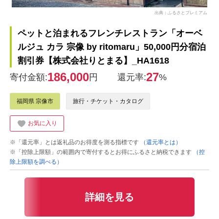
出典：ふるさとプレミアム
ペットと泊まれるフレンチレストラン「オーベ
ルジュ カラ 宗像 by ritomaru」50,000円分宿泊
割引券【株式会社りとまる】_HA1618
186,000
27
寄付金額:
円
還元率:
%
福岡県 宗像市
旅行・チケット・カタログ
お気に入り
※「還元率」とは返礼品のお得度を測る指標です
（還元率とは）
※「控除上限額」の範囲内で寄付するとお得にふるさと納税できます
（控
除上限額を調べる）
詳細を見る