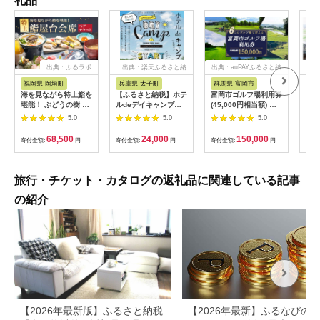
礼品
出典：ふるラボ
出典：楽天ふるさと納
出典：auPAYふるさと納
出典
税
税
福岡県 岡垣町
兵庫県 太子町
群馬県 富岡市
長
海を見ながら特上鮨を
【ふるさと納税】ホテ
富岡市ゴルフ場利用券
旅行
堪能！ ぶどうの樹 鮨
ルdeデイキャンプ体
(45,000円相当額) ゴ
運転
屋台ペア お食事券 海
験チケット
ルフ チケット 平日 土
列車
5.0
5.0
5.0
鮮 海 屋台 食事 ペア
【1364991】
日 祝日 プレー券 関東
験 
福岡県 岡垣町
群馬県 首都圏 F20E-
列車
68,500
24,000
150,000
寄付金額:
円
寄付金額:
円
寄付金額:
円
寄付
382
ども
県
旅行・チケット・カタログの返礼品に関連している記事
の紹介
【2026年最新版】ふるさと納税
【2026年最新】ふるなびの